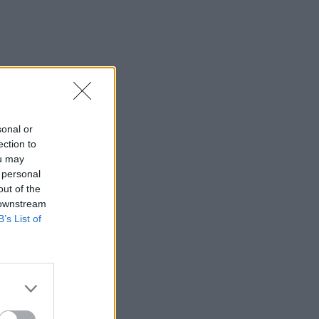
sonal or
ection to
ou may
 personal
out of the
 downstream
B’s List of