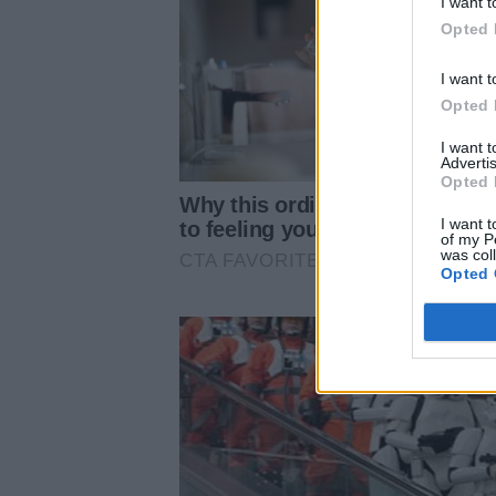
I want t
Opted 
I want t
Opted 
I want 
Advertis
Opted 
I want t
of my P
was col
Opted 