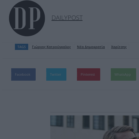
DAILYPOST
TAGS
Γιώργος Κατρούγκαλος
Νέα Δημοκρατία
Χαρίτσης
Facebook
Twitter
Pinterest
WhatsApp