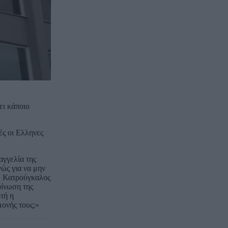
ει κάποιο
ές οι Ελληνες
αγγελία της
ώς για να μην
κ. Κατρούγκαλος
οίνωση της
τή η
μονής τους;»