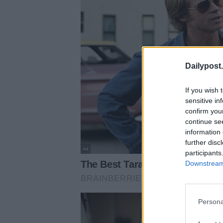
Dailypost.
If you wish 
sensitive in
confirm you
continue se
information 
further disc
participants
Downstream 
Persona