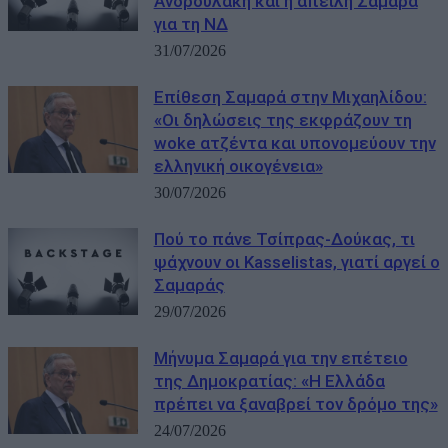
Ανδρουλάκη και η απειλή Σαμαρά
για τη ΝΔ
31/07/2026
Eπίθεση Σαμαρά στην Μιχαηλίδου:
«Οι δηλώσεις της εκφράζουν τη
woke ατζέντα και υπονομεύουν την
ελληνική οικογένεια»
30/07/2026
Πού το πάνε Τσίπρας-Δούκας, τι
ψάχνουν οι Kasselistas, γιατί αργεί ο
Σαμαράς
29/07/2026
Μήνυμα Σαμαρά για την επέτειο
της Δημοκρατίας: «Η Ελλάδα
πρέπει να ξαναβρεί τον δρόμο της»
24/07/2026