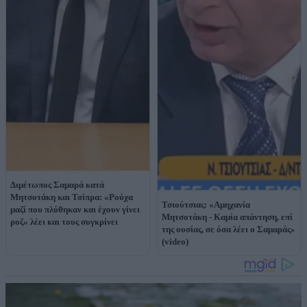
Διμέτωπος Σαμαρά κατά
Μητσοτάκη και Τσίπρα: «Ρούχα
Τσιούτσιας: «Αμηχανία
μαζί που πλύθηκαν και έχουν γίνει
Μητσοτάκη - Καμία απάντηση, επί
ροζ» λέει και τους συγκρίνει
της ουσίας, σε όσα λέει ο Σαμαράς»
(video)