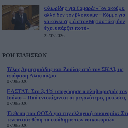
Φλωρίδης για Σαμαρά: «Τον ακούμε,
αλλά δεν τον βλέπουμε – Κόμμα για
να κάνει ζημιά στον Μητσοτάκη δεν
έχει υπάρξει ποτέ»
22/07/2026
ΡΟΗ ΕΙΔΗΣΕΩΝ
Τέλος Δημητριάδης και Ζούλας από τον ΣΚΑΙ, με
απόφαση Αλαφούζου
07/08/2026
ΕΛΣΤΑΤ: Στο 3,4% υποχώρησε ο πληθωρισμός τον
Ιούλιο – Πού εντοπίζονται οι μεγαλύτερες μειώσεις
07/08/2026
Έκθεση του ΟΟΣΑ για την ελληνική οικονομία: Στ
τελευταία θέση το εισόδημα των νοικοκυριών
07/08/2026