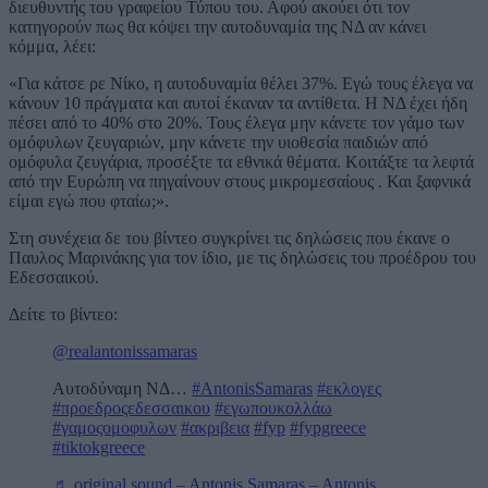
διευθυντής του γραφείου Τύπου του. Αφού ακούει ότι τον
κατηγορούν πως θα κόψει την αυτοδυναμία της ΝΔ αν κάνει
κόμμα, λέει:
«Για κάτσε ρε Νίκο, η αυτοδυναμία θέλει 37%. Εγώ τους έλεγα να
κάνουν 10 πράγματα και αυτοί έκαναν τα αντίθετα. Η ΝΔ έχει ήδη
πέσει από το 40% στο 20%. Τους έλεγα μην κάνετε τον γάμο των
ομόφυλων ζευγαριών, μην κάνετε την υιοθεσία παιδιών από
ομόφυλα ζευγάρια, προσέξτε τα εθνικά θέματα. Κοιτάξτε τα λεφτά
από την Ευρώπη να πηγαίνουν στους μικρομεσαίους . Και ξαφνικά
είμαι εγώ που φταίω;».
Στη συνέχεια δε του βίντεο συγκρίνει τις δηλώσεις που έκανε ο
Παυλος Μαρινάκης για τον ίδιο, με τις δηλώσεις του προέδρου του
Εδεσσαικού.
Δείτε το βίντεο:
@realantonissamaras
Αυτοδύναμη ΝΔ…
#AntonisSamaras
#εκλογες
#προεδροςεδεσσαικου
#εγωπουκολλάω
#γαμοςομοφυλων
#ακριβεια
#fyp
#fypgreece
#tiktokgreece
♬ original sound – Antonis Samaras – Antonis