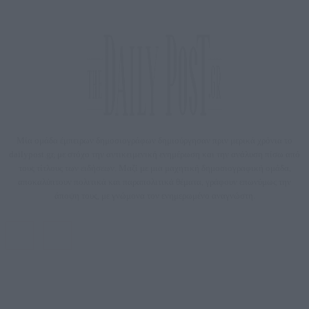
Μία ομάδα έμπειρων δημοσιογράφων δημιούργησαν πριν μερικά χρόνια το
dailypost.gr, με στόχο την αντικειμενική ενημέρωση και την ανάλυση πίσω από
τους τίτλους των ειδήσεων. Μαζί με μια μαχητική δημοσιογραφική ομάδα,
αποκαλύπτουν πολιτικά και παραπολιτικά θέματα, γράφουν επωνύμως την
άποψη τους, με γνώμονα τον ενημερωμένο αναγνώστη.
DAILYPOST.GR – ΤΑΥΤΌΤΗΤΑ