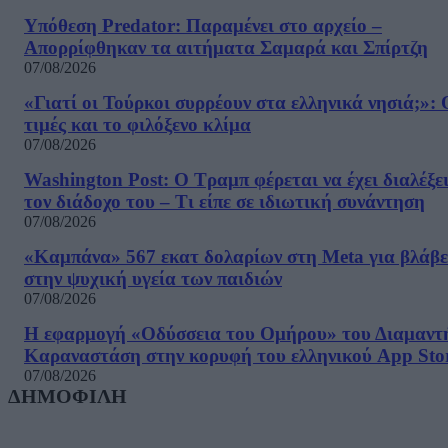
Υπόθεση Predator: Παραμένει στο αρχείο –
Απορρίφθηκαν τα αιτήματα Σαμαρά και Σπίρτζη
07/08/2026
«Γιατί οι Τούρκοι συρρέουν στα ελληνικά νησιά;»: 
τιμές και το φιλόξενο κλίμα
07/08/2026
Washington Post: Ο Τραμπ φέρεται να έχει διαλέξε
τον διάδοχο του – Τι είπε σε ιδιωτική συνάντηση
07/08/2026
«Καμπάνα» 567 εκατ δολαρίων στη Meta για βλάβε
στην ψυχική υγεία των παιδιών
07/08/2026
Η εφαρμογή «Οδύσσεια του Ομήρου» του Διαμαντ
Καραναστάση στην κορυφή του ελληνικού App Sto
07/08/2026
ΔΗΜΟΦΙΛΗ