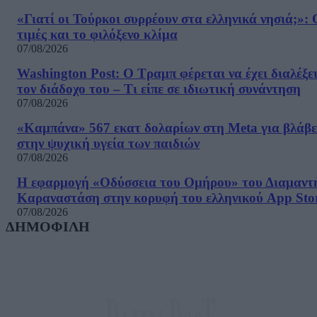
«Γιατί οι Τούρκοι συρρέουν στα ελληνικά νησιά;»: 
τιμές και το φιλόξενο κλίμα
07/08/2026
Washington Post: Ο Τραμπ φέρεται να έχει διαλέξε
τον διάδοχο του – Τι είπε σε ιδιωτική συνάντηση
07/08/2026
«Καμπάνα» 567 εκατ δολαρίων στη Meta για βλάβε
στην ψυχική υγεία των παιδιών
07/08/2026
Η εφαρμογή «Οδύσσεια του Ομήρου» του Διαμαντ
Καραναστάση στην κορυφή του ελληνικού App Sto
07/08/2026
ΔΗΜΟΦΙΛΗ