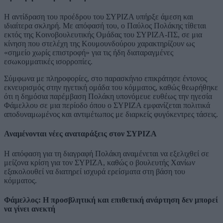
Η αντίδραση του προέδρου του ΣΥΡΙΖΑ υπήρξε άμεση και
ιδιαίτερα σκληρή. Με απόφασή του, ο Παύλος Πολάκης τίθεται
εκτός της Κοινοβουλευτικής Ομάδας του ΣΥΡΙΖΑ-ΠΣ, σε μια
κίνηση που στελέχη της Κουμουνδούρου χαρακτηρίζουν ως
«σημείο χωρίς επιστροφή» για τις ήδη διαταραγμένες
εσωκομματικές ισορροπίες.
Σύμφωνα με πληροφορίες, στο παρασκήνιο επικράτησε έντονος
εκνευρισμός στην ηγετική ομάδα του κόμματος, καθώς θεωρήθηκε
ότι η δημόσια παρέμβαση Πολάκη υπονόμευε ευθέως την ηγεσία
Φάμελλου σε μια περίοδο όπου ο ΣΥΡΙΖΑ εμφανίζεται πολιτικά
αποδυναμωμένος και αντιμέτωπος με διαρκείς φυγόκεντρες τάσεις.
Αναμένονται νέες αναταράξεις στον ΣΥΡΙΖΑ
Η απόφαση για τη διαγραφή Πολάκη αναμένεται να εξελιχθεί σε
μείζονα κρίση για τον ΣΥΡΙΖΑ, καθώς ο βουλευτής Χανίων
εξακολουθεί να διατηρεί ισχυρά ερείσματα στη βάση του
κόμματος.
Φάμελλος: Η προσβλητική και επιθετική ανάρτηση δεν μπορεί
να γίνει ανεκτή