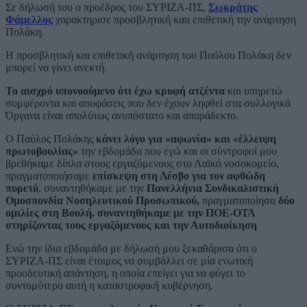
Σε δήλωσή του ο προέδρος του ΣΥΡΙΖΑ-ΠΣ,
Σωκράτης
Φάμελλος
χαρακτηρισε προσβλητική καιι επιθετική την ανάρτηση
Πολάκη.
Η προσβλητική και επιθετική ανάρτηση του Παύλου Πολάκη δεν
μπορεί να γίνει ανεκτή.
Το αισχρό υπονοούμενο ότι έχω κρυφή ατζέντα
και υπηρετώ
συμφέροντα και αποφάσεις που δεν έχουν ληφθεί στα συλλογικά
Όργανα είναι απολύτως ανυπόστατο και απαράδεκτο.
Ο Παύλος Πολάκης
κάνει λόγο για «αφωνία» και «έλλειψη
πρωτοβουλίας»
την εβδομάδα που εγώ και οι σύντροφοί μου
βρεθήκαμε δίπλα στους εργαζόμενους στο Λαϊκό νοσοκομείο,
πραγματοποιήσαμε
επίσκεψη στη Λέσβο για τον αφθώδη
πυρετό
, συναντηθήκαμε με την
Πανελλήνια Συνδικαλιστική
Ομοσπονδία Νοσηλευτικού Προσωπικού,
πραγματοποίησα
δύο
ομιλίες στη Βουλή, συναντηθήκαμε με την ΠΟΕ-ΟΤΑ
στηρίζοντας τους εργαζόμενους και την Αυτοδιοίκηση
Ενώ την ίδια εβδομάδα με δήλωσή μου ξεκαθάρισα ότι ο
ΣΥΡΙΖΑ-ΠΣ είναι έτοιμος να συμβάλλει σε μία ενωτική
προοδευτική απάντηση, η οποία επείγει για να φύγει το
συντομότερο αυτή η καταστροφική κυβέρνηση.