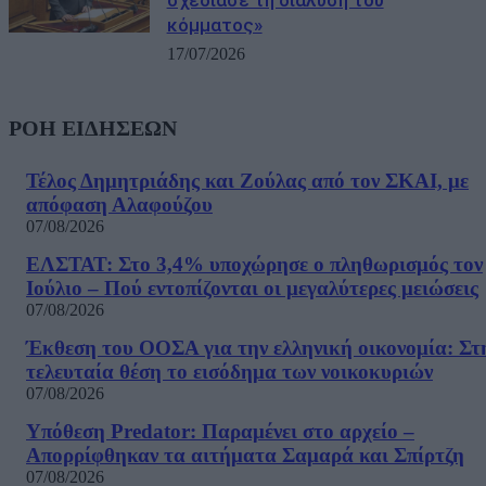
κόμματος»
17/07/2026
ΡΟΗ ΕΙΔΗΣΕΩΝ
Τέλος Δημητριάδης και Ζούλας από τον ΣΚΑΙ, με
απόφαση Αλαφούζου
07/08/2026
ΕΛΣΤΑΤ: Στο 3,4% υποχώρησε ο πληθωρισμός τον
Ιούλιο – Πού εντοπίζονται οι μεγαλύτερες μειώσεις
07/08/2026
Έκθεση του ΟΟΣΑ για την ελληνική οικονομία: Στ
τελευταία θέση το εισόδημα των νοικοκυριών
07/08/2026
Υπόθεση Predator: Παραμένει στο αρχείο –
Απορρίφθηκαν τα αιτήματα Σαμαρά και Σπίρτζη
07/08/2026