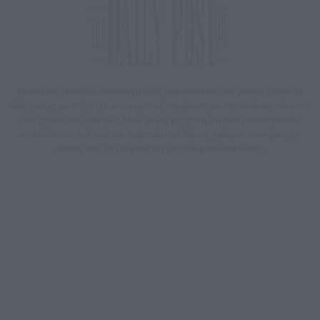
Μία ομάδα έμπειρων δημοσιογράφων δημιούργησαν πριν μερικά χρόνια το
dailypost.gr, με στόχο την αντικειμενική ενημέρωση και την ανάλυση πίσω από
τους τίτλους των ειδήσεων. Μαζί με μια μαχητική δημοσιογραφική ομάδα,
αποκαλύπτουν πολιτικά και παραπολιτικά θέματα, γράφουν επωνύμως την
άποψη τους, με γνώμονα τον ενημερωμένο αναγνώστη.
DAILYPOST.GR – ΤΑΥΤΌΤΗΤΑ
Ιδιοκτήτρια εταιρεία: «ΝΟΗΣΙΣ ΙΚΕ»
Έδρα: Δήμος Αμαρουσίου Αττικής, Αγ. Αθανασίου αρ. 21, Τ.Κ. 15125
ΑΦΜ: 801093076, Δ.Ο.Υ.: ΚΕΦΟΔΕ ΑΤΤΙΚΗΣ, E-mail: press@dailypost.gr, Τηλ.
επικοινωνίας: 2108066997