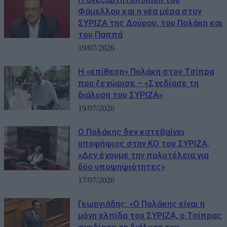
Φάμελλου και η νέα μέρα στον
ΣΥΡΙΖΑ της Δούρου, του Πολάκη και
του Παππά
19/07/2026
Η «επίθεση» Πολάκη στον Τσίπρα
που ξεχώρισε – «Σχεδίασε τη
διάλυση του ΣΥΡΙΖΑ»
19/07/2026
Ο Πολάκης δεν κατεβαίνει
υποψήφιος στην ΚΟ του ΣΥΡΙΖΑ:
«Δεν έχουμε την πολυτέλεια για
δύο υποψηφιότητες»
17/07/2026
Γεωργιάδης: «Ο Πολάκης είναι η
μόνη ελπίδα του ΣΥΡΙΖΑ, ο Τσίπρας
σχεδίασε τη διάλυση του