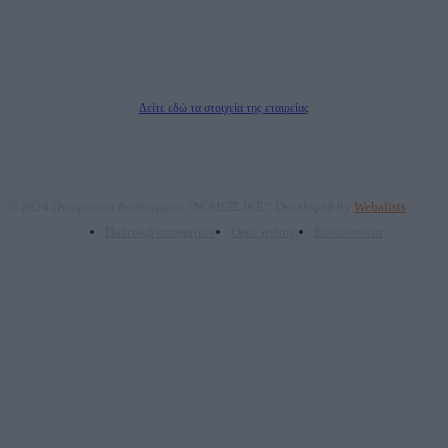
Νόμιμος Εκπρόσωπος: Ζαχαρός Σταμάτης
Μέτοχοι: Ζαχαρός Σταμάτης, Κουβαράς Γεώργιος, ΥΠΗΡΕΣΙΕΣ ΠΡΟΗΓΜΕΝΗΣ
ΤΕΧΝΟΛΟΓΙΑΣ ΠΑΡΑΓΩΓΗΣ ΟΠΤΙΚΟΑΚΟΥΣΤΙΚΩΝ ΜΕΣΩΝ ΜΕΛΕΤΩΝ ΚΑΙ
ΠΑΡΟΧΗΣ ΥΠΗΡΕΣΙΩΝ PLD PLUS ΑΝΩΝ ΕΤΑΙΡΙΑ
Δικαιούχος του ονόματος τομέα (dailypost.gr): ΝΟΗΣΙΣ ΙΚΕ
Διευθυντής/Διαχειριστής: Ζαχαρός Σταμάτης
Διευθυντής Σύνταξης: Ρενάτο Λέκκα
Δείτε εδώ τα στοιχεία της εταιρείας
© 2024 Πνευματικά δικαιώματα: "ΝΟΗΣΙΣ ΙΚΕ". Developed by
Webalists
Πολιτική απορρήτου
Όροι χρήσης
Επικοινωνία