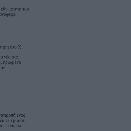
 εθνικότητα του
 ανάφερε.
τηση στο X.
ο νέο σας
εκμηριωμένα
ταν
ετατροπή ενός
 έδινε έμφαση
ρέπει να πω!