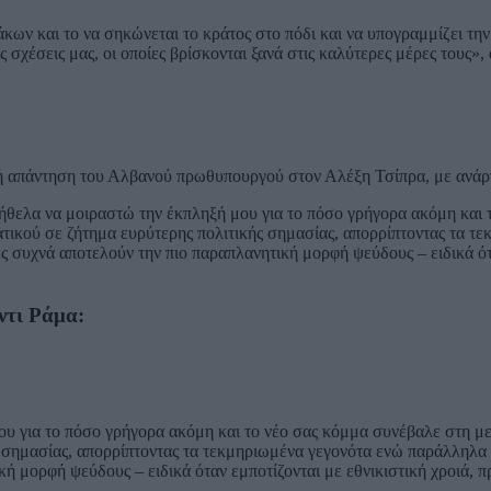
κων και το να σηκώνεται το κράτος στο πόδι και να υπογραμμίζει την
ς σχέσεις μας, οι οποίες βρίσκονται ξανά στις καλύτερες μέρες τους»,
ή απάντηση του Αλβανού πρωθυπουργού στον Αλέξη Τσίπρα, με ανάρ
θελα να μοιραστώ την έκπληξή μου για το πόσο γρήγορα ακόμη και τ
ικού σε ζήτημα ευρύτερης πολιτικής σημασίας, απορρίπτοντας τα τ
ες συχνά αποτελούν την πιο παραπλανητική μορφή ψεύδους – ειδικά ό
ντι Ράμα:
υ για το πόσο γρήγορα ακόμη και το νέο σας κόμμα συνέβαλε στη μ
 σημασίας, απορρίπτοντας τα τεκμηριωμένα γεγονότα ενώ παράλληλα
κή μορφή ψεύδους – ειδικά όταν εμποτίζονται με εθνικιστική χροιά, π