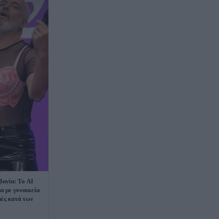
βανία: Το AI
α με γυναικεία
μές κατά των