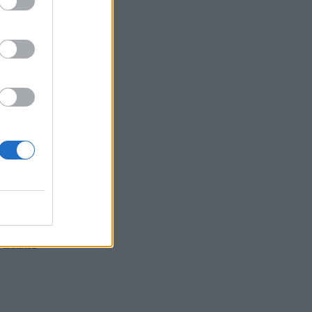
δεν είναι ούτε
 και στη στενή
πό σεβασμό στο
άζεται να
ρω από τη
τις σχέσεις
 isolated