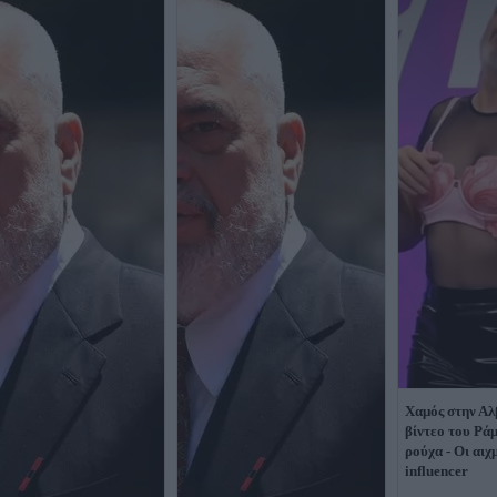
Χαμός στην Αλ
βίντεο του Ράμ
ρούχα - Οι αιχ
influencer