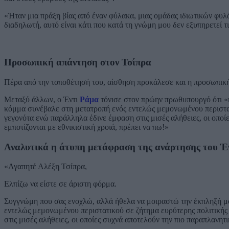
«Ήταν μια πράξη βίας από έναν φύλακα, μιας ομάδας ιδιωτικών φυλά
διαδηλωτή, αυτό είναι κάτι που κατά τη γνώμη μου δεν εξυπηρετεί τι
Προσωπική απάντηση στον Τσίπρα
Πέρα από την τοποθέτησή του, αίσθηση προκάλεσε και η προσωπικ
Μεταξύ άλλων, ο Έντι
Ράμα
τόνισε στον πρώην πρωθυπουργό ότι «ή
κόμμα συνέβαλε στη μετατροπή ενός εντελώς μεμονωμένου περιστατ
γεγονότα ενώ παράλληλα έδινε έμφαση στις μισές αλήθειες, οι οποί
εμποτίζονται με εθνικιστική χροιά, πρέπει να πω!»
Αναλυτικά η άτυπη μετάφραση της ανάρτησης του Έ
«Αγαπητέ Αλέξη Τσίπρα,
Ελπίζω να είστε σε άριστη φόρμα.
Συγγνώμη που σας ενοχλώ, αλλά ήθελα να μοιραστώ την έκπληξή μο
εντελώς μεμονωμένου περιστατικού σε ζήτημα ευρύτερης πολιτικής
στις μισές αλήθειες, οι οποίες συχνά αποτελούν την πιο παραπλανητι