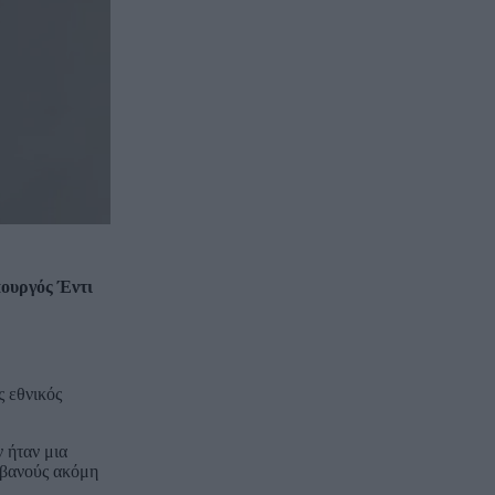
πουργός Έντι
ς εθνικός
 ήταν μια
λβανούς ακόμη