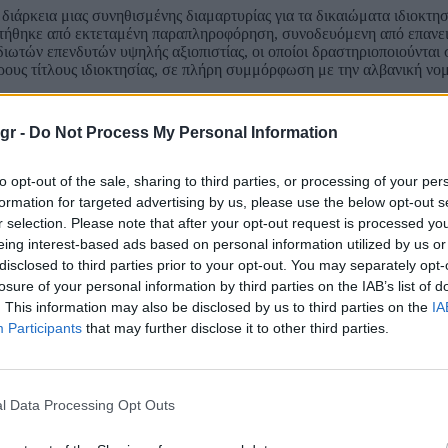
διάρκεια μιας συνηθισμένης διαμαρτυρίας για τα δικαιώματα ιδιοκτησ
οτήθηκε από εκτεταμένη παραπληροφόρηση, συνοδευόμενη από επανε
ωτών επενδυτών υψηλής αξιοπιστίας, οι οποίοι δραστηριοποιούνται σ
υρους τίτλους ιδιοκτησίας, σε πλήρη συμμόρφωση με την αλβανική νο
ίναι λυπηρή. Οι περιστάσεις διευκρινίστηκαν γρήγορα, οδηγώντας σ
ας λειτουργίας της εταιρείας τους και στην απόλυση του διευθυντή τ
gr -
Do Not Process My Personal Information
είχες λάβει ως Πρωθυπουργός υπό αυτές τις συνθήκες; Η ανάμνησή μ
to opt-out of the sale, sharing to third parties, or processing of your per
 θα ήταν πολύ λιγότερο αποφασιστική. Αλλά αυτό δεν είναι το θέμα.
formation for targeted advertising by us, please use the below opt-out s
r selection. Please note that after your opt-out request is processed y
πεται ένα μεμονωμένο περιστατικό σε απόδειξη παραβίασης των δικαιω
τίθετα, κάτι τέτοιο είναι άδικο, ανεύθυνο και αντίθετο με τις ευρωπαϊ
eing interest-based ads based on personal information utilized by us or
τρατεία δεν μπορεί να δικαιολογήσει μια τέτοια συμπεριφορά, ειδικ
disclosed to third parties prior to your opt-out. You may separately opt-
 εικοστού πρώτου αιώνα.
losure of your personal information by third parties on the IAB’s list of
. This information may also be disclosed by us to third parties on the
IA
εριουσίας και στα δικαιώματα των εθνικών μειονοτήτων δεν είναι θέμ
Participants
that may further disclose it to other third parties.
πραγματικότητα που αντικατοπτρίζεται στη νομοθεσία και τους θεσμο
ης της απάντησής μου στις ανησυχίες σας σχετικά με την ευρωπαϊκή
εβασμός του κράτους δικαίου είναι απαραίτητος. Ακριβώς για αυτόν
ύς και δικαστήρια, όχι από πολιτικές δηλώσεις που εκδίδονται από ά
l Data Processing Opt Outs