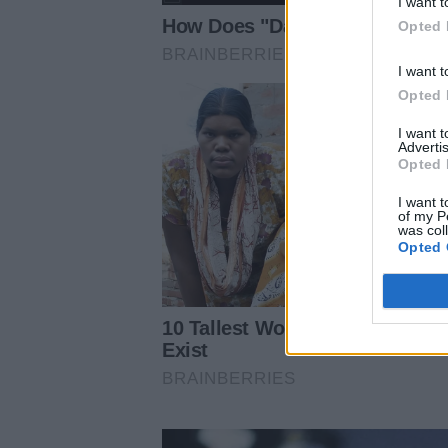
I want t
Opted 
I want t
Opted 
I want 
Advertis
Opted 
I want t
of my P
was col
Opted 