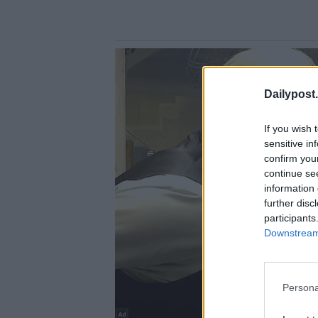
Dailypost.
If you wish 
sensitive in
confirm you
continue se
information 
further disc
participants
Downstream 
Persona