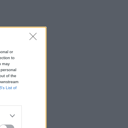
sonal or
ection to
ou may
 personal
out of the
 downstream
B’s List of