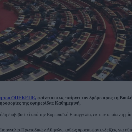
θεση του ΟΠΕΚΕΠΕ,
φαίνεται πως παίρνει τον δρόμο προς τη Βουλή
ληροφορίες της εφημερίδας Καθημερινή.
ν ήδη διαβιβαστεί από την Ευρωπαϊκή Εισαγγελία, εκ των οποίων η μί
ν Εισαγγελία Πρωτοδικών Αθηνών, καθώς προέκυψαν ενδείξεις για ηθι