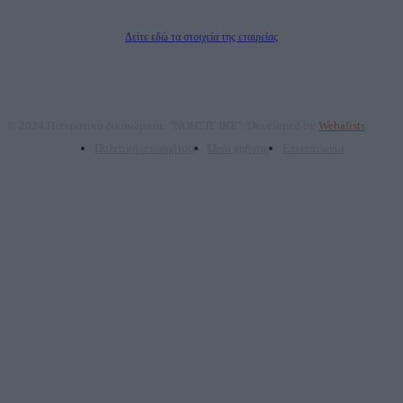
Διευθυντής/Διαχειριστής: Ζαχαρός Σταμάτης
Διευθυντής Σύνταξης: Ρενάτο Λέκκα
Δείτε εδώ τα στοιχεία της εταιρείας
© 2024 Πνευματικά δικαιώματα: "ΝΟΗΣΙΣ ΙΚΕ". Developed by
Webalists
Πολιτική απορρήτου
Όροι χρήσης
Επικοινωνία