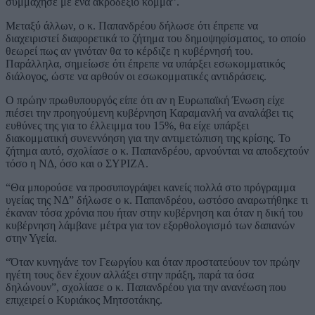
συμμάχησε με ένα ακροδεξιό κόμμα”.
Μεταξύ άλλων, ο κ. Παπανδρέου δήλωσε ότι έπρεπε να
διαχειριστεί διαφορετικά το ζήτημα του δημοψηφίσματος, το οποίο
θεωρεί πως αν γινόταν θα το κέρδιζε η κυβέρνησή του.
Παράλληλα, σημείωσε ότι έπρεπε να υπάρξει εσωκομματικός
διάλογος, ώστε να αρθούν οι εσωκομματικές αντιδράσεις.
Ο πρώην πρωθυπουργός είπε ότι αν η Ευρωπαϊκή Ένωση είχε
πιέσει την προηγούμενη κυβέρνηση Καραμανλή να αναλάβει τις
ευθύνες της για το έλλειμμα του 15%, θα είχε υπάρξει
διακομματική συνεννόηση για την αντιμετώπιση της κρίσης. Το
ζήτημα αυτό, σχολίασε ο κ. Παπανδρέου, αρνούνται να αποδεχτούν
τόσο η ΝΔ, όσο και ο ΣΥΡΙΖΑ.
“Θα μπορούσε να προσυπογράψει κανείς πολλά στο πρόγραμμα
υγείας της ΝΔ” δήλωσε ο κ. Παπανδρέου, ωστόσο αναρωτήθηκε τι
έκαναν τόσα χρόνια που ήταν στην κυβέρνηση και όταν η δική του
κυβέρνηση λάμβανε μέτρα για τον εξορθολογισμό των δαπανών
στην Υγεία.
“Όταν κυνηγάνε τον Γεωργίου και όταν προστατεύουν τον πρώην
ηγέτη τους δεν έχουν αλλάξει στην πράξη, παρά τα όσα
δηλώνουν”, σχολίασε ο κ. Παπανδρέου για την ανανέωση που
επιχειρεί ο Κυριάκος Μητσοτάκης.