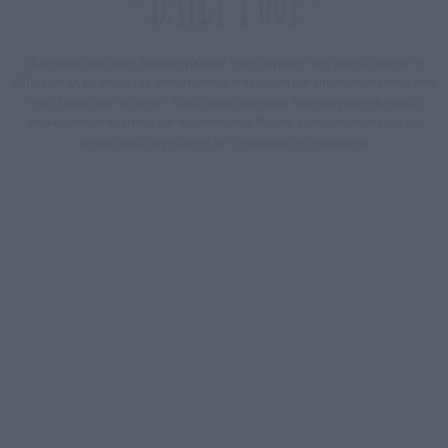
Μία ομάδα έμπειρων δημοσιογράφων δημιούργησαν πριν μερικά χρόνια το
dailypost.gr, με στόχο την αντικειμενική ενημέρωση και την ανάλυση πίσω από
τους τίτλους των ειδήσεων. Μαζί με μια μαχητική δημοσιογραφική ομάδα,
αποκαλύπτουν πολιτικά και παραπολιτικά θέματα, γράφουν επωνύμως την
άποψη τους, με γνώμονα τον ενημερωμένο αναγνώστη.
DAILYPOST.GR – ΤΑΥΤΌΤΗΤΑ
Ιδιοκτήτρια εταιρεία: «ΝΟΗΣΙΣ ΙΚΕ»
Έδρα: Δήμος Αμαρουσίου Αττικής, Αγ. Αθανασίου αρ. 21, Τ.Κ. 15125
ΑΦΜ: 801093076, Δ.Ο.Υ.: ΚΕΦΟΔΕ ΑΤΤΙΚΗΣ, E-mail: press@dailypost.gr, Τηλ.
επικοινωνίας: 2108066997
Νόμιμος Εκπρόσωπος: Ζαχαρός Σταμάτης
Μέτοχοι: Ζαχαρός Σταμάτης, Κουβαράς Γεώργιος, ΥΠΗΡΕΣΙΕΣ ΠΡΟΗΓΜΕΝΗΣ
ΤΕΧΝΟΛΟΓΙΑΣ ΠΑΡΑΓΩΓΗΣ ΟΠΤΙΚΟΑΚΟΥΣΤΙΚΩΝ ΜΕΣΩΝ ΜΕΛΕΤΩΝ ΚΑΙ
ΠΑΡΟΧΗΣ ΥΠΗΡΕΣΙΩΝ PLD PLUS ΑΝΩΝ ΕΤΑΙΡΙΑ
Δικαιούχος του ονόματος τομέα (dailypost.gr): ΝΟΗΣΙΣ ΙΚΕ