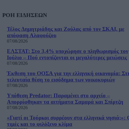
ΡΟΗ ΕΙΔΗΣΕΩΝ
Τέλος Δημητριάδης και Ζούλας από τον ΣΚΑΙ, με
απόφαση Αλαφούζου
07/08/2026
ΕΛΣΤΑΤ: Στο 3,4% υποχώρησε ο πληθωρισμός τον
Ιούλιο – Πού εντοπίζονται οι μεγαλύτερες μειώσεις
07/08/2026
Έκθεση του ΟΟΣΑ για την ελληνική οικονομία: Στ
τελευταία θέση το εισόδημα των νοικοκυριών
07/08/2026
Υπόθεση Predator: Παραμένει στο αρχείο –
Απορρίφθηκαν τα αιτήματα Σαμαρά και Σπίρτζη
07/08/2026
«Γιατί οι Τούρκοι συρρέουν στα ελληνικά νησιά;»: 
τιμές και το φιλόξενο κλίμα