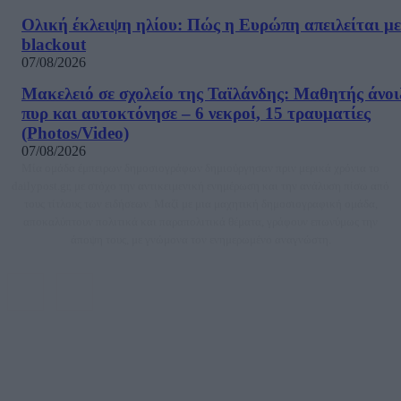
Ολική έκλειψη ηλίου: Πώς η Ευρώπη απειλείται με
blackout
07/08/2026
Μακελειό σε σχολείο της Ταϊλάνδης: Μαθητής άνοι
πυρ και αυτοκτόνησε – 6 νεκροί, 15 τραυματίες
(Photos/Video)
07/08/2026
Μία ομάδα έμπειρων δημοσιογράφων δημιούργησαν πριν μερικά χρόνια το
dailypost.gr, με στόχο την αντικειμενική ενημέρωση και την ανάλυση πίσω από
τους τίτλους των ειδήσεων. Μαζί με μια μαχητική δημοσιογραφική ομάδα,
αποκαλύπτουν πολιτικά και παραπολιτικά θέματα, γράφουν επωνύμως την
άποψη τους, με γνώμονα τον ενημερωμένο αναγνώστη.
DAILYPOST.GR – ΤΑΥΤΌΤΗΤΑ