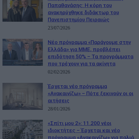
Παπαθανάσης: Η κόρη του
ανακηρύχθηκε διδάκτωρ του
Πανεπιστημίου Πειραιώς
23/07/2026
Νέο πρόγραμμα «Παράγουμε στην
Ελλάδα» για ΜΜΕ, προβλέπει
επιδότηση 50% – Τα προγράμματα
που τρέχουν για τα ακίνητα
02/02/2026
Έρχεται νέο πρόγραμμα
«Ανακαινίζω» – Πότε ξεκινούν οι οι
αιτήσεις
28/01/2026
«Σπίτι μου 2»: 11.200 νέοι
ιδιοκτήτες – Έρχεται και νέο
πρόγραμμα «Ανακαινίζω» για παλιά