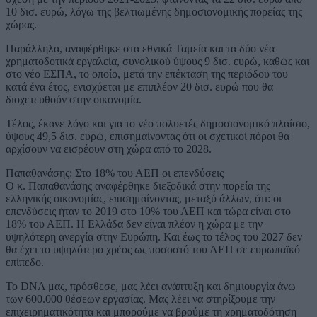
10 δισ. ευρώ, λόγω της βελτιωμένης δημοσιονομικής πορείας της
χώρας.
Παράλληλα, αναφέρθηκε στα εθνικά Ταμεία και τα δύο νέα
χρηματοδοτικά εργαλεία, συνολικού ύψους 9 δισ. ευρώ, καθώς και
στο νέο ΕΣΠΑ, το οποίο, μετά την επέκταση της περιόδου του
κατά ένα έτος, ενισχύεται με επιπλέον 20 δισ. ευρώ που θα
διοχετευθούν στην οικονομία.
Τέλος, έκανε λόγο και για το νέο πολυετές δημοσιονομικό πλαίσιο,
ύψους 49,5 δισ. ευρώ, επισημαίνοντας ότι οι σχετικοί πόροι θα
αρχίσουν να εισρέουν στη χώρα από το 2028.
Παπαθανάσης: Στο 18% του ΑΕΠ οι επενδύσεις
Ο κ. Παπαθανάσης αναφέρθηκε διεξοδικά στην πορεία της
ελληνικής οικονομίας, επισημαίνοντας, μεταξύ άλλων, ότι: οι
επενδύσεις ήταν το 2019 στο 10% του ΑΕΠ και τώρα είναι στο
18% του ΑΕΠ. Η Ελλάδα δεν είναι πλέον η χώρα με την
υψηλότερη ανεργία στην Ευρώπη. Και έως το τέλος του 2027 δεν
θα έχει το υψηλότερο χρέος ως ποσοστό του ΑΕΠ σε ευρωπαϊκό
επίπεδο.
Το DNA μας, πρόσθεσε, μας λέει ανάπτυξη και δημιουργία άνω
των 600.000 θέσεων εργασίας. Μας λέει να στηρίξουμε την
επιχειρηματικότητα και μπορούμε να βρούμε τη χρηματοδότηση