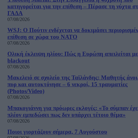
κατηγορείται για την επίθεση – Πέρασε τη νύχτα σ
ΓΑΔΑ
07/08/2026
WSJ: Ο Πούτιν ενδέχεται να δοκιμάσει περιορισμέ
επίθεση σε χώρα του ΝΑΤΟ
07/08/2026
Ολική έκλειψη ηλίου: Πώς η Ευρώπη απειλείται με
blackout
07/08/2026
Μακελειό σε σχολείο της Ταϊλάνδης: Μαθητής άνοι
πυρ και αυτοκτόνησε – 6 νεκροί, 15 τραυματίες
(Photos/Video)
07/08/2026
Μπακογιάννη για πρόωρες εκλογές: «Το σύμπαν έχε
πλέον εμπεδώσει πως δεν υπάρχει τέτοιο θέμα»
07/08/2026
Ποιοι γιορτάζουν σήμερα, 7 Αυγούστου
07/08/2026