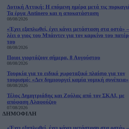
Δυτική Αττική: Η επόμενη ημέρα μετά τις πυρκαγιέ
Τα έργα Antinero και η αποκατάσταση
08/08/2026
«Έχει εξαπλωθεί, έχει κάνει μετάσταση στα οστά» –
λέει ο γιος του Μπάιντεν για τον καρκίνο του πατέ
του
08/08/2026
Ποιοι γιορτάζουν σήμερα, 8 Αυγούστου
08/08/2026
Τουρκία για το ειδικό χωροταξικό πλαίσιο για τον
τουρισμό: «Δεν δημιουργεί καμία νομική συνέπεια»
08/08/2026
Τέλος Δημητριάδης και Ζούλας από τον ΣΚΑΙ, με
απόφαση Αλαφούζου
07/08/2026
ΔΗΜΟΦΙΛΗ
«Έχει εξαπλωθεί, έχει κάνει μετάσταση στα οστά» –