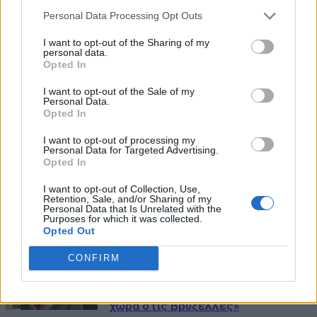
Personal Data Processing Opt Outs
I want to opt-out of the Sharing of my
personal data.
Opted In
I want to opt-out of the Sale of my
Personal Data.
Opted In
ΜΠΟΡΕΙ ΝΑ ΣΑΣ ΕΝΔΙΑΦΕΡΕΙ
I want to opt-out of processing my
Personal Data for Targeted Advertising.
Opted In
Καμμένος για το νέο κόμμα Τσίπρα:
«Όταν εμφανίζεται ΕΛΑΣ, για τον
I want to opt-out of Collection, Use,
Retention, Sale, and/or Sharing of my
Γοργοπόταμο επιβάλλεται ΕΔΕΣ»
Personal Data that Is Unrelated with the
Purposes for which it was collected.
27/05/2026
Opted Out
Σφοδρή επίθεση Καμμένου σε
CONFIRM
Σαμαρά: «Συνταξιούχος πρώην
πρωθυπουργός που παρέδωσε τη
χώρα στις Βρυξέλλες»