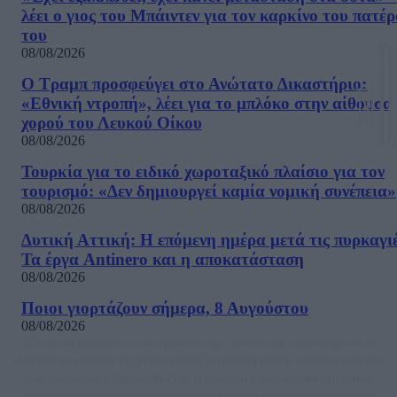
λέει ο γιος του Μπάιντεν για τον καρκίνο του πατέ
του
08/08/2026
Ο Τραμπ προσφεύγει στο Ανώτατο Δικαστήριο:
«Εθνική ντροπή», λέει για το μπλόκο στην αίθουσα
χορού του Λευκού Οίκου
08/08/2026
Τουρκία για το ειδικό χωροταξικό πλαίσιο για τον
τουρισμό: «Δεν δημιουργεί καμία νομική συνέπεια»
08/08/2026
Δυτική Αττική: Η επόμενη ημέρα μετά τις πυρκαγιέ
Τα έργα Antinero και η αποκατάσταση
08/08/2026
Ποιοι γιορτάζουν σήμερα, 8 Αυγούστου
08/08/2026
Μία ομάδα έμπειρων δημοσιογράφων δημιούργησαν πριν μερικά χρόνια το
dailypost.gr, με στόχο την αντικειμενική ενημέρωση και την ανάλυση πίσω από
τους τίτλους των ειδήσεων. Μαζί με μια μαχητική δημοσιογραφική ομάδα,
αποκαλύπτουν πολιτικά και παραπολιτικά θέματα, γράφουν επωνύμως την