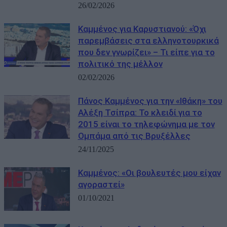
26/02/2026
Καμμένος για Καρυστιανού: «Όχι
παρεμβάσεις στα ελληνοτουρκικά
που δεν γνωρίζει» – Τι είπε για το
πολιτικό της μέλλον
02/02/2026
Πάνος Καμμένος για την «Ιθάκη» του
Αλέξη Τσίπρα: Το κλειδί για το
2015 είναι το τηλεφώνημα με τον
Ομπάμα από τις Βρυξέλλες
24/11/2025
Καμμένος: «Οι βουλευτές μου είχαν
αγοραστεί»
01/10/2021