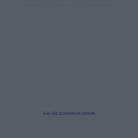
άποψη τους, με γνώμονα τον ενημερωμένο αναγνώστη.
DAILYPOST.GR – ΤΑΥΤΌΤΗΤΑ
Ιδιοκτήτρια εταιρεία: «ΝΟΗΣΙΣ ΙΚΕ»
Έδρα: Δήμος Αμαρουσίου Αττικής, Αγ. Αθανασίου αρ. 21, Τ.Κ. 15125
ΑΦΜ: 801093076, Δ.Ο.Υ.: ΚΕΦΟΔΕ ΑΤΤΙΚΗΣ, E-mail: press@dailypost.gr, Τηλ.
επικοινωνίας: 2108066997
Νόμιμος Εκπρόσωπος: Ζαχαρός Σταμάτης
Μέτοχοι: Ζαχαρός Σταμάτης, Κουβαράς Γεώργιος, ΥΠΗΡΕΣΙΕΣ ΠΡΟΗΓΜΕΝΗΣ
ΤΕΧΝΟΛΟΓΙΑΣ ΠΑΡΑΓΩΓΗΣ ΟΠΤΙΚΟΑΚΟΥΣΤΙΚΩΝ ΜΕΣΩΝ ΜΕΛΕΤΩΝ ΚΑΙ
ΠΑΡΟΧΗΣ ΥΠΗΡΕΣΙΩΝ PLD PLUS ΑΝΩΝ ΕΤΑΙΡΙΑ
Δικαιούχος του ονόματος τομέα (dailypost.gr): ΝΟΗΣΙΣ ΙΚΕ
Διευθυντής/Διαχειριστής: Ζαχαρός Σταμάτης
Διευθυντής Σύνταξης: Ρενάτο Λέκκα
Δείτε εδώ τα στοιχεία της εταιρείας