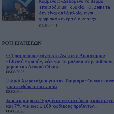
Καμμένος: «Δεδομένο το θερμό
επεισόδιο με Τουρκία – Οι Belharra
δεν είναι απλά πλοία, είναι
ψηφιακά κέντρα διοίκησης»
01/10/2021
ΡΟΗ ΕΙΔΗΣΕΩΝ
Ο Τραμπ προσφεύγει στο Ανώτατο Δικαστήριο:
«Εθνική ντροπή», λέει για το μπλόκο στην αίθουσα
χορού του Λευκού Οίκου
08/08/2026
Ειδικό Χωροταξικό για τον Τουρισμό: Οι νέοι κανό
για επενδύσεις και νησιά
08/08/2026
Σούπερ μάρκετ: Έρχονται νέες μειώσεις τιμών μέχρ
και 7% για έως 1.100 κωδικούς προϊόντων»
08/08/2026