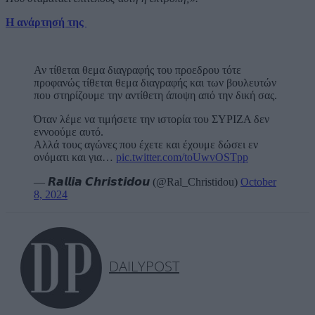
Η ανάρτησή της
Αν τίθεται θεμα διαγραφής του προεδρου τότε
προφανώς τίθεται θεμα διαγραφής και των βουλευτών
που στηρίζουμε την αντίθετη άποψη από την δική σας.
Όταν λέμε να τιμήσετε την ιστορία του ΣΥΡΙΖΑ δεν
εννοούμε αυτό.
Αλλά τους αγώνες που έχετε και έχουμε δώσει εν
ονόματι και για…
pic.twitter.com/toUwvOSTpp
— 𝙍𝙖𝙡𝙡𝙞𝙖 𝘾𝙝𝙧𝙞𝙨𝙩𝙞𝙙𝙤𝙪 (@Ral_Christidou)
October
8, 2024
DAILYPOST