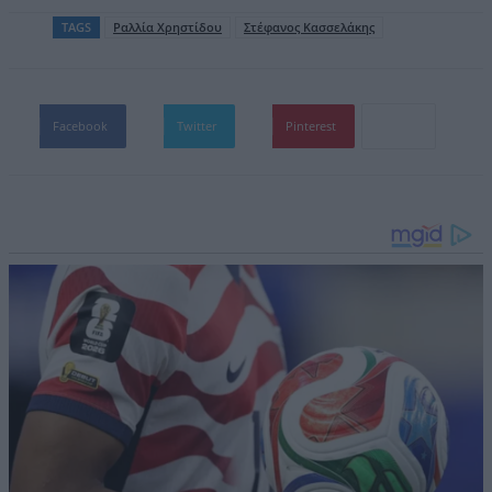
TAGS
Ραλλία Χρηστίδου
Στέφανος Κασσελάκης
Facebook
Twitter
Pinterest