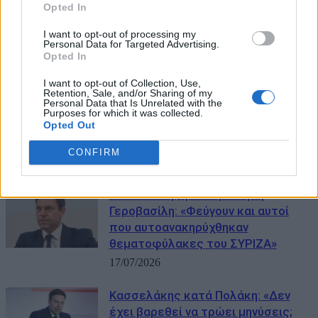
Opted In
I want to opt-out of processing my
Personal Data for Targeted Advertising.
Opted In
ΜΠΟΡΕΙ ΝΑ ΣΑΣ ΕΝΔΙΑΦΕΡΕΙ
I want to opt-out of Collection, Use,
Σφοδρά πυρά Κασσελάκη κατά
Retention, Sale, and/or Sharing of my
Personal Data that Is Unrelated with the
Φάμελλου: «Ρε δεν ντρέπεστε να
Purposes for which it was collected.
Opted Out
μιλάτε έτσι για την Αριστερά – Όλα
για την καρέκλα»
CONFIRM
22/07/2026
Κασσελάκης για παραίτηση
Γεροβασίλη: «Φεύγουν και αυτοί
που αυτοανακηρύχθηκαν
θεματοφύλακες του ΣΥΡΙΖΑ»
17/07/2026
Κασσελάκης κατά Πολάκη: «Δεν
έχει βαρεθεί να τρώει μηνύσεις;