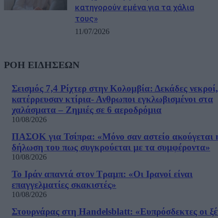
κατηγορούν εμένα για τα χάλια
τους»
11/07/2026
ΡΟΗ ΕΙΔΗΣΕΩΝ
Σεισμός 7,4 Ρίχτερ στην Κολομβία: Δεκάδες νεκροί,
κατέρρευσαν κτίρια- Ανθρωποι εγκλωβισμένοι στα
χαλάσματα – Ζημιές σε 6 αεροδρόμια
10/08/2026
ΠΑΣΟΚ για Τσίπρα: «Μόνο σαν αστείο ακούγεται 
δήλωση του πως συγκρούεται με τα συμφέροντα»
10/08/2026
Το Ιράν απαντά στον Τραμπ: «Οι Ιρανοί είναι
επαγγελματίες σκακιστές»
10/08/2026
Στουρνάρας στη Handelsblatt: «Ευπρόσδεκτες οι ξέ