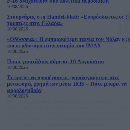
F-16 αναχαίτισαν δύο πολιτικά αεροσκάφη
10/08/2026
Στουρνάρας στη Handelsblatt: «Ευπρόσδεκτες οι ξέ
τράπεζες στην Ελλάδα»
10/08/2026
«Οδύσσεια»: Η εμπορικότερη ταινία του Νόλαν και
πιο κερδοφόρα στην ιστορία του IMAX
10/08/2026
Ποιοι γιορτάζουν σήμερα, 10 Αυγούστου
10/08/2026
Τι πρέπει να προσέχουν οι φορολογούμενοι στις
μεταφορές χρημάτων μέσω IRIS – Πότε μπορεί να
φορολογηθούν
10/08/2026
Μία ομάδα έμπειρων δημοσιογράφων δημιούργησαν πριν μερικά χρόνια το
dailypost.gr, με στόχο την αντικειμενική ενημέρωση και την ανάλυση πίσω από
τους τίτλους των ειδήσεων. Μαζί με μια μαχητική δημοσιογραφική ομάδα,
αποκαλύπτουν πολιτικά και παραπολιτικά θέματα, γράφουν επωνύμως την
άποψη τους, με γνώμονα τον ενημερωμένο αναγνώστη.