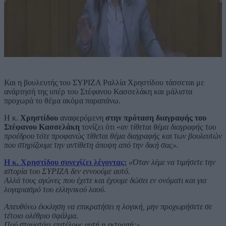
Και η βουλευτής του ΣΥΡΙΖΑ Ραλλία Χρηστίδου τάσσεται με
ανάρτησή της υπέρ του Στέφανου Κασσελάκη και μάλιστα
προχωρά το θέμα ακόμα παραπάνω.
Η κ.
Χρηστίδου
αναφερόμενη
στην πρόταση διαγραφής του
Στέφανου Κασσελάκη
τονίζει ότι «
αν τίθεται θέμα διαγραφής του
προέδρου τότε προφανώς τίθεται θέμα διαγραφής και των βουλευτών
που στηρίζουμε την αντίθετη άποψη από την δική σας».
Η κ. Χρηστίδου συνεχίζει λέγοντας:
«Όταν λέμε να τιμήσετε την
ιστορία του ΣΥΡΙΖΑ δεν εννοούμε αυτό.
Αλλά τους αγώνες που έχετε και έχουμε δώσει εν ονόματι και για
λογαριασμό του ελληνικού λαού.
Απευθύνω έκκληση να επικρατήσει η λογική, μην προχωρήσετε σε
τέτοιο ολέθριο σφάλμα.
Πού σταματάει επιτέλους αυτή η εκτροπή;».