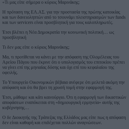
«Τι μας είπε σήμερα ο κύριος Μαρινάκης;
Η πρόταση της ΕΛ.ΑΣ. για την προστασία της πρώτης κατοικίας
και των δανειοληπτών από το τσουνάμι πλειστηριασμών των funds
και των servicers είναι προσβλητική για τους καλοπληρωτές.
Έτσι βλέπει η Νέα Δημοκρατία την κοινωνική πολιτική… ως
προσβλητική
Τι δεν μας είπε ο κύριος Μαρινάκης;
Μα, τι προτίθεται να κάνει με την απόφαση της Ολομέλειας του
Αρείου Πάγου που έκρινε ότι ο υπολογισμός του επιτοκίου πρέπει
να γίνει επί της μηνιαίας δόσης και όχι επί του κεφαλαίου της
οφειλής.
Το Υπουργείο Οικονομικών βέβαια ανέφερε ότι μελετά ακόμη την
απόφαση και ότι θα βρει τη χρυσή τομή στην εφαρμογή της.
Έτσι, μάθαμε και κάτι καινούργιο. Ότι η εφαρμογή των δικαστικών
αποφάσεων εναπόκειται στη «δημιουργική ερμηνεία» αυτής της
κυβέρνησης…
Ο δε Διοικητής της Τράπεζας της Ελλάδος μας είπε πως η απόφαση
δεν είναι καθαρή και επιδέχεται πολλών αναγνώσεων.