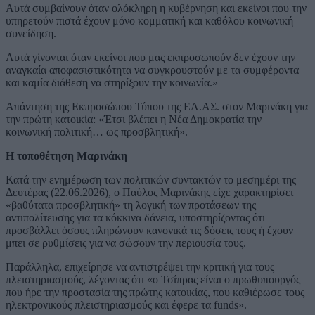
Αυτά συμβαίνουν όταν ολόκληρη η κυβέρνηση και εκείνοι που την
υπηρετούν πιστά έχουν μόνο κομματική και καθόλου κοινωνική
συνείδηση.
Αυτά γίνονται όταν εκείνοι που μας εκπροσωπούν δεν έχουν την
αναγκαία αποφασιστικότητα να συγκρουστούν με τα συμφέροντα
και καμία διάθεση να στηρίξουν την κοινωνία.»
Απάντηση της Εκπροσώπου Τύπου της ΕΛ.ΑΣ. στον Μαρινάκη για
την πρώτη κατοικία: «Έτσι βλέπει η Νέα Δημοκρατία την
κοινωνική πολιτική… ως προσβλητική».
Η τοποθέτηση Μαρινάκη
Κατά την ενημέρωση των πολιτικών συντακτών το μεσημέρι της
Δευτέρας (22.06.2026), ο Παύλος Μαρινάκης είχε χαρακτηρίσει
«βαθύτατα προσβλητική» τη λογική των προτάσεων της
αντιπολίτευσης για τα κόκκινα δάνεια, υποστηρίζοντας ότι
προσβάλλει όσους πληρώνουν κανονικά τις δόσεις τους ή έχουν
μπει σε ρυθμίσεις για να σώσουν την περιουσία τους.
Παράλληλα, επιχείρησε να αντιστρέψει την κριτική για τους
πλειστηριασμούς, λέγοντας ότι «ο Τσίπρας είναι ο πρωθυπουργός
που ήρε την προστασία της πρώτης κατοικίας, που καθιέρωσε τους
ηλεκτρονικούς πλειστηριασμούς και έφερε τα funds».