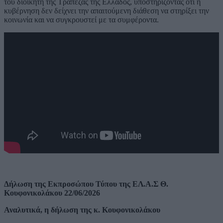
του διοικητή της Τράπεζας της Ελλάδος, υποστηρίζοντας ότι η
κυβέρνηση δεν δείχνει την απαιτούμενη διάθεση να στηρίξει την
κοινωνία και να συγκρουστεί με τα συμφέροντα.
Δήλωση της Εκπροσώπου Τύπου της ΕΛ.Α.Σ Θ.
Κουφονικολάκου 22/06/2026
Αναλυτικά, η δήλωση της κ. Κουφονικολάκου