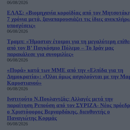
06/08/2026
ΕΛΑΣ: «Βιομηχανία κοροϊδίας από τον Μητσοτάκ
7 χρόνια μετά, ξαναπαρουσιάζει τις ίδιες ανεκπλήρ
υποσχέσεις»
06/08/2026
Τραμπ: «Ήμασταν έτοιμοι για τη μεγαλύτερη επίθ
από τον Β’ Παγκόσμιο Πόλεμο – Το Ιράν μας
παρακάλεσε για συνομιλίες»
06/08/2026
«Πυρά» κατά των ΜΜΕ από την «Ελπίδα για τη
Δημοκρατία»: «Όλοι όμως ασχολούνται με την Μα
Καρυστιανού»
06/08/2026
Ινστιτούτο Ν.Πουλαντζάς: Αλλαγές μετά την
παραίτηση Ρεπούση από τον ΣΥΡΙΖΑ- Νέος πρόεδρ
ο Χριστόφορος Βερναρδάκης, διευθυντής ο
Παναγιώτης Κορμάς
06/08/2026