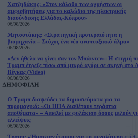
Χατζηδάκης: «Στον κάλαθο των αχρήστων οι
αμφισβητήσεις για το καλώδιο της ηλεκτρικής
διασύνδεσης Ελλάδας-Κύπρου»
06/08/2026
Μητσοτάκης: «Στρατηγική προτεραιότητα η
βιομηχανία – Στόχος ένα νέο αναπτυξιακό άλμα»
06/08/2026
«Δεν ήθελα να γίνει σαν τον Μπάιντεν»: Η στιγμή π
Τραμπ έτρεξε πίσω από μικρό αγόρι σε σκηνή στο 
Βέγκας (Video)
06/08/2026
ΔΗΜΟΦΙΛΗ
Ο Τραμπ διαψεύδει τα δημοσιεύματα για τα
πυρομαχικά: «Οι ΗΠΑ διαθέτουν τεράστια
αποθέματα» – Απειλεί με φυλάκιση όσους μιλούν γ
ελλείψεις
06/08/2026
Τραμπ: «Ήμασταν έτοιμοι για τη μεγαλύτερη επίθ