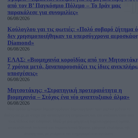
από τον Β’ Παγκόσμιο Πόλεμο – Το Ιράν μας
παρακάλεσε για συνομιλίες»
06/08/2026
Κούλογλου γαι τις φωτιές: «Πολύ σοβαρό ζήτημα ό
δεν χρησιμοποιήθηκαν τα υπερσύγχρονα αεροσκάφ
Diamond»
06/08/2026
ΕΛΑΣ: «Βιομηχανία κοροϊδίας από τον Μητσοτάκ
7 χρόνια μετά, ξαναπαρουσιάζει τις ίδιες ανεκπλήρ
υποσχέσεις»
06/08/2026
Μητσοτάκης: «Στρατηγική προτεραιότητα η
βιομηχανία – Στόχος ένα νέο αναπτυξιακό άλμα»
06/08/2026
Μία ομάδα έμπειρων δημοσιογράφων δημιούργησαν πριν μερικά χρόνια το
dailypost.gr, με στόχο την αντικειμενική ενημέρωση και την ανάλυση πίσω από
τους τίτλους των ειδήσεων. Μαζί με μια μαχητική δημοσιογραφική ομάδα,
αποκαλύπτουν πολιτικά και παραπολιτικά θέματα, γράφουν επωνύμως την
άποψη τους, με γνώμονα τον ενημερωμένο αναγνώστη.