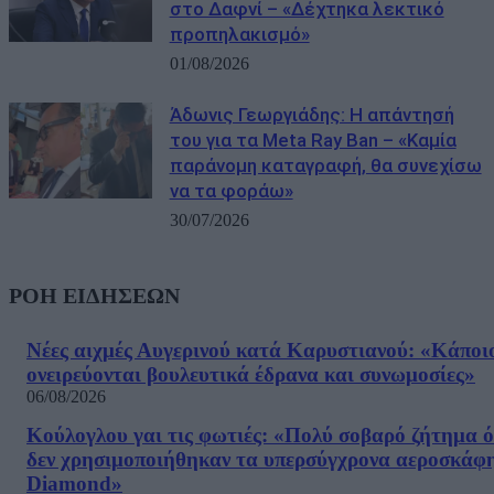
στο Δαφνί – «Δέχτηκα λεκτικό
προπηλακισμό»
01/08/2026
Άδωνις Γεωργιάδης: Η απάντησή
του για τα Meta Ray Ban – «Καμία
παράνομη καταγραφή, θα συνεχίσω
να τα φοράω»
30/07/2026
ΡΟΗ ΕΙΔΗΣΕΩΝ
Νέες αιχμές Αυγερινού κατά Καρυστιανού: «Kάποι
ονειρεύονται βουλευτικά έδρανα και συνωμοσίες»
06/08/2026
Κούλογλου γαι τις φωτιές: «Πολύ σοβαρό ζήτημα ό
δεν χρησιμοποιήθηκαν τα υπερσύγχρονα αεροσκάφ
Diamond»