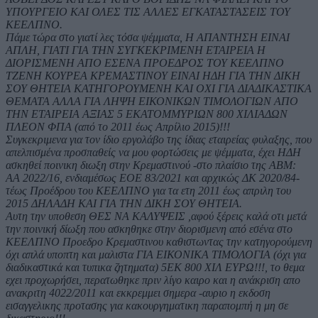
ΥΠΟΥΡΓΕΙΟ ΚΑΙ ΟΛΕΣ ΤΙΣ ΑΛΛΕΣ ΕΓΚΑΤΑΣΤΑΣΕΙΣ ΤΟΥ
ΚΕΕΛΠΝΟ.
Πάμε τώρα στο γιατί λες τόσα ψέμματα, Η ΑΠΑΝΤΗΣΗ ΕΙΝΑΙ
ΑΠΛΗ, ΓΙΑΤΙ ΓΙΑ ΤΗΝ ΣΥΓΚΕΚΡΙΜΕΝΗ ΕΤΑΙΡΕΙΑ Η
ΔΙΟΡΙΣΜΕΝΗ ΑΠΟ ΕΣΕΝΑ ΠΡΟΕΔΡΟΣ ΤΟΥ ΚΕΕΛΠΝΟ
ΤΖΕΝΗ ΚΟΥΡΕΑ ΚΡΕΜΑΣΤΙΝΟΥ ΕΙΝΑΙ ΗΔΗ ΓΙΑ ΤΗΝ ΔΙΚΗ
ΣΟΥ ΘΗΤΕΙΑ ΚΑΤΗΓΟΡΟΥΜΕΝΗ ΚΑΙ ΟΧΙ ΓΙΑ ΔΙΑΔΙΚΑΣΤΙΚΑ
ΘΕΜΑΤΑ ΑΛΛΑ ΓΙΑ ΛΗΨΗ ΕΙΚΟΝΙΚΩΝ ΤΙΜΟΛΟΓΙΩΝ ΑΠΟ
ΤΗΝ ΕΤΑΙΡΕΙΑ ΑΞΙΑΣ 5 ΕΚΑΤΟΜΜΥΡΙΩΝ 800 ΧΙΛΙΑΔΩΝ
ΠΛΕΟΝ ΦΠΑ (από το 2011 έως Απρίλιο 2015)!!!
Συγκεκριμενα για τον ίδιο εργολάβο της ίδιας εταιρείας φυλαξης, που
απελπισμένα προσπαθείς να μου φορτώσεις με ψέμματα, έχει ΗΔΗ
ασκηθεί ποινικη διωξη στην Κρεμαστινού -στο πλαίσιο της ΑΒΜ:
ΑΑ 2022/16, ενδιαμέσως ΕΟΕ 83/2021 και αρχικώς ΔΚ 2020/84-
τέως Προέδρου του ΚΕΕΛΠΝΟ για τα ετη 2011 έως απριλη του
2015 ΔΗΛΑΔΗ ΚΑΙ ΓΙΑ ΤΗΝ ΔΙΚΗ ΣΟΥ ΘΗΤΕΙΑ.
Αυτη την υποθεση ΘΕΣ ΝΑ ΚΑΛΥΨΕΙΣ ,αφού ξέρεις καλά οτι μετά
την ποινική δίωξη που ασκηθηκε στην διορισμενη από εσένα στο
ΚΕΕΛΠΝΟ Προεδρο Κρεμαστινου καθιστωντας την κατηγορούμενη
όχι απλά υποπτη και μαλιστα ΓΙΑ ΕΙΚΟΝΙΚΑ ΤΙΜΟΛΟΓΙΑ (όχι για
διαδικαστικά και τυπικα ζητηματα) 5ΕΚ 800 ΧΙΛ ΕΥΡΩ!!!, το θεμα
εχει προχωρήσει, περατωθηκε πριν λίγο καιρο και η ανάκριση απο
ανακριτη 4022/2011 και εκκρεμμει σημερα -αυριο η εκδοση
εισαγγελικης προτασης για κακουργηματικη παραπομπή η μη σε