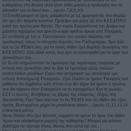
καθαρίσεις στη Βουλή αλλά ήταν τόσο μεγάλη η πρόκληση που σε
άδειασαν και οι δικοί σου… (φωτο 7,8,9,10)
5) Επειδή μπορεί να έχεις μπερδευτεί με τις ημερομηνίες σου θυμίζω
ότι εγώ δεν διόρισα κανέναν Πρόεδρο και μέλη ΔΣ στο ΚΕΕΛΠΝΟ
κατά την πρώτη μου θητεία. Την κυρία Κρεμαστινού την βρήκα και
μάλιστα παρέμεινε και αρκετό καιρό αφότου έφυγα από Υπουργός.
Σε αντίθεση με τον κ. Γιαννόπουλο τον οποίον διόρισες εσύ
προσωπικά, όπως εν συνεχεία διόρισες τον Ρόζενμπεργκ. Άρα πάει
και το 5ο ΨΕΜΑ σου, για το ποιός δήθεν έχει διορίσει διοικήσεις στο
ΚΕΕΛΠΝΟ. Εσύ είσαι αυτός που έχει να απολογηθεί για τα έργα των
Διοικήσεών του…
6) Το ότι πληρώνονταν τα τιμολόγια της παράνομης εταιρείας με
εντολή σου προκύπτει από τα ίδια τα τιμολόγια αξίας πολλών
εκατοντάδων χιλιάδων Ευρώ που ανέγραφαν ως αιτιολογία «με
εντολή Αναπληρωτή Υπουργού». Εγώ Παύλο αν ήμουν Υπουργός και
μάθαινα ότι συμβαίνει κάτι τέτοιο ενώ δεν ίσχυε θα ήμουν ο πρώτος
που θα πήγαινε στον Εισαγγελέα να το καταγγείλω! Και σε ρωτάω
ΕΣΥ τι έκανες; Κινήθηκες εις βάρος της εταιρείας; Πήγες στη
Δικαιοσύνη; Όχι! Άρα πάει και το 6ο ΨΕΜΑ σου ότι δήθεν δεν είχες
σχέση. Βουτηγμένος μέχρι τα μουστάκια ήσουν… (φωτο 11,12,13,14
ενδεικτικά μόνο).
Άκου Παύλο στο έχω ξαναπεί, κομμένο σε εμένα το ύφος του δήθεν
τίμιου και αδιάφθορου μαχητή της κάθαρσης! Μπορεί για κάποιο
διάστημα να πέρναγε στους δικούς σου αλλά όχι πια…