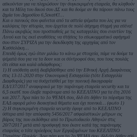
ασκούνταν για να πληρώσουν την συγκεκριμένη εταιρεία, θα κληθούν
και τα Μέλη του δικού σου ΔΣ και θα δούμε αν θα πάρουν πάνω τους
ζημία του Δημοσίου 6,5εκατ€!…
Και ο πανικός σου φαίνεται από τα αστεία ψέματα που λες για να
καλύψεις την ιστορία, που έρχεται σε πολύ άσχημη στιγμή για εσένα!
Πάνω ακριβώς που προσπαθείς με τις καταγγελίες σου εναντίον της
Λινού και τις εκεί αναθέσεις να στήσεις το εσωκομματικό αφήγημά
σου στον ΣΥΡΙΖΑ για την διεκδίκηση της αρχηγίας από τον
Κασσελάκη…
Επειδή όμως εγώ όταν μιλάω το κάνω με στοιχεία, πάμε να δούμε τα
ψέματά σου για να τα δουν και οι σύντροφοί σου, που τους πουλάς
ότι είσαι και καλά αδιάφθορος:
1) Η υπόθεση αυτή διαβιβάσθηκε από την Εθνική Αρχή Διαφάνειας
στις 13-11-2020 στην Οικονομική Εισαγγελία (τότε Εισαγγελία
Διαφθοράς) για να συσχετισθεί με την ποινική δικογραφία
ΕΔ/137/2017 αναφορικά με την παράνομη εταιρεία security και τα
6,5 εκατ€ που έλαβε παράνομα από το ΚΕΕΛΠΝΟ για τα έτη 2016
και 2017. Άρα πάει το 1ο ΨΕΜΑ σου, δλδ ότι δήθεν το πόρισμα της
ΕΑΔ αφορά μόνο διοικητικά θέματα και όχι ποινικά… (φωτο 1)
2) Η συγκεκριμένη εταιρεία security έφυγε από το ΚΕΕΛΠΝΟ
ύστερα από την απόφαση 5456/2017 ασφαλιστικών μέτρων εις
βάρος της που εκδόθηκε από το Πρωτοδικείο Αθηνών στις
20/7/2017 μετά από προσφυγή που έκανε κατά της παράνομης
εταιρείας ο τότε πρόεδρος των Εργαζομένων του ΚΕΕΛΠΝΟ
Σταμάτης Πουλής. Άρα πάει και το 2ο ΨΕΜΑ σου, δλδ ότι δήθεν εσύ