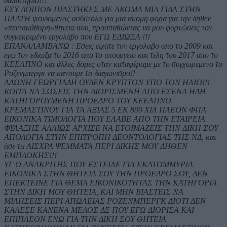
δικαστηριο!!!
ΕΣΥ ΛΟΙΠΟΝ ΠΙΑΣΤΗΚΕΣ ΜΕ ΑΚΟΜΑ ΜΙΑ ΓΙΔΑ ΣΤΗΝ
ΠΛΑΤΗ ψευδομενος ασύστολα για μια ακομη φορα για την δηθεν
«πεντακάθαρη»θητεια σου, προσπαθώντας να μου φορτώσεις τον
συγκεκριμένο εργολάβο που ΕΓΩ ΕΔΙΩΞΑ !!!
ΕΠΑΝΑΛΑΜΒΑΝΩ : Εσεις ειχατε τον εργολαβο απο το 2009 και
εγω τον εδιωξα το 2016 απο το υπουργειο και τελη του 2017 απο το
ΚΕΕΛΠΝΟ και άλλες δομες οταν καταφέραμε με το συγχωρεμενο το
Ροζενμπεργκ να κανουμε το διαγωνισμο!!
ΑΔΩΝΗ ΓΕΩΡΓΙΑΔΗ ΟΥΔΕΝ ΚΡΥΠΤΟΝ ΥΠΟ ΤΟΝ ΗΛΙΟ!!!
ΚΟΙΤΑ ΝΑ ΣΩΣΕΙΣ ΤΗΝ ΔΙΟΡΙΣΜΕΝΗ ΑΠΟ ΕΣΕΝΑ ΗΔΗ
ΚΑΤΗΓΟΡΟΥΜΕΝΗ ΠΡΟΕΔΡΟ ΤΟΥ ΚΕΕΛΠΝΟ
ΚΡΕΜΑΣΤΙΝΟΥ ΓΙΑ ΤΑ ΑΞΙΑΣ 5 ΕΚ 800 ΧΙΛ ΠΛΕΟΝ ΦΠΑ
ΕΙΚΟΝΙΚΑ ΤΙΜΟΛΟΓΙΑ ΠΟΥ ΕΛΑΒΕ ΑΠΟ ΤΗΝ ΕΤΑΙΡΕΙΑ
ΦΥΛΑΞΗΣ ΑΛΛΙΩΣ ΑΡΧΙΣΕ ΝΑ ΕΤΟΙΜΑΖΕΙΣ ΤΗΝ ΔΙΚΗ ΣΟΥ
ΑΠΟΛΟΓΙΑ ΣΤΗΝ ΕΠΙΤΡΟΠΗ ΔΕΟΝΤΟΛΟΓΙΑΣ ΤΗΣ ΝΔ, και
άσε τα ΑΙΣΧΡΑ ΨΕΜΜΑΤΑ ΠΕΡΙ ΔΙΚΗΣ ΜΟΥ ΔΗΘΕΝ
ΕΜΠΛΟΚΗΣ!!!
ΥΓ Ο ΑΝΑΚΡΙΤΗΣ ΠΟΥ ΕΣΤΕΙΛΕ ΓΙΑ ΕΚΑΤΟΜΜΥΡΙΑ
ΕΙΚΟΝΙΚΑ ΣΤΗΝ ΘΗΤΕΙΑ ΣΟΥ ΤΗΝ ΠΡΟΕΔΡΟ ΣΟΥ, ΔΕΝ
ΕΠΕΚΤΕΙΝΕ ΓΙΑ ΘΕΜΑ ΕΙΚΟΝΙΚΟΤΗΤΑΣ ΤΗΝ ΚΑΤΗΓΟΡΙΑ
ΣΤΗΝ ΔΙΚΗ ΜΟΥ ΘΗΤΕΙΑ, ΚΑΙ ΜΗΝ ΒΙΑΣΤΕΙΣ ΝΑ
ΜΙΛΗΣΕΙΣ ΠΕΡΙ ΑΠΩΛΕΙΑΣ ΡΟΖΕΝΜΠΕΡΓΚ ΔΙΟΤΙ ΔΕΝ
ΚΑΛΕΣΕ ΚΑΝΕΝΑ ΜΕΛΟΣ ΔΣ ΠΟΥ ΕΓΩ ΔΙΟΡΙΣΑ ΚΑΙ
ΕΠΙΠΛΕΟΝ ΕΝΩ ΓΙΑ ΤΗΝ ΔΙΚΗ ΣΟΥ ΘΗΤΕΙΑ