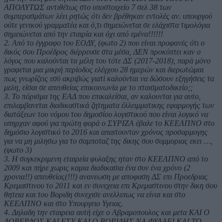
ΑΠΟΛΥΤΩΣ αντιθέτως στο υποστοιχείο 7 σελ 38 των
συμπερασμάτων λέει ρητώς ότι δεν βρέθηκαν εντολές αν. υπουργού
ούτε γενικού γραμματέα και ό,τι σημειώνεται σε ελάχιστα τιμολόγια
σημειώνεται από την εταιρία και όχι από εμένα!!!!!!
2. Από το έγγραφο του ΕΟΔΥ, (φωτο 2) που είναι προφανές ότι ο
δικός σου Προέδρος διέρρευσε στα μέσα, ΔΕΝ προκύπτει καν ο
λόγος που καλούνται τα μέλη του τότε ΔΣ (2017-2018), παρά μόνο
γραφεται μια μικρή περίοδος ελέγχου 28 ημερών και διερωτώμαι
πως γνωρίζεις εσύ ακριβώς γιατί καλούνται να δώσουν εξηγήσεις τα
μελη, είσαι σε απευθείας επικοινωνία με το πταισματοδικείο;;
3. Το πόρισμα της ΕΑΔ που επικαλείσαι, αν καλουνται για αυτο,
επιλαμβανεται διαδικαστικά ζητηματα έλλειμματικης εφαρμογής των
διατάξεων του νόμου του δημοσίου λογιστικού που είναι λογικό να
υπηρχαν αφού για πρώτη φορά ο ΣΥΡΙΖΑ έβαλε το ΚΕΕΛΠΝΟ στο
δημόσιο λογιστικό το 2016 και απαιτουνταν χρόνος προσαρμογης
για να μη μιλησω για το σαμποταζ της δικης σου συμμοριας εκει …,
(φωτο 3)
3. Η συγκεκριμενη εταιρεία φυλαξης ηταν στο ΚΕΕΛΠΝΟ από το
2009 και πήρε χωρις καμια διαδικασια ένα συν ένα χρόνο (2
χρονια!!) απευθείας(!!!) ανανεωση με αποφαση ΔΣ επι Προεδριας
Κρεμαστινου το 2011 και εν συνεχεια επι Κρεμαστινου στην δικη σου
θητεια και του Βοριδη συνεχισε ανελλιπως να είναι και στο
ΚΕΕΛΠΝΟ και στο Υπουργειο Υγειας.
4. Δηλαδη την εταιρεια αυτή είχε ο Αβραμοπουλος και μετα ΚΑΙ Ο
ΛΟΒΕΡΔΟΣ ΚΑΙ ΕΣΥ ΚΑΙ Ο ΒΟΡΙΔΗΣ ΝΑ ΦΥΛΑΕΙ ΚΑΙ ΤΟ