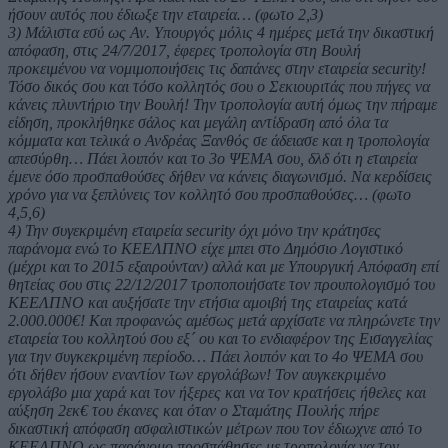
ήσουν αυτός που έδιωξε την εταιρεία… (φωτο 2,3)
3) Μάλιστα εσύ ως Αν. Υπουργός μόλις 4 ημέρες μετά την δικαστική
απόφαση, στις 24/7/2017, έφερες τροπολογία στη Βουλή
προκειμένου να νομιμοποιήσεις τις δαπάνες στην εταιρεία security!
Τόσο δικός σου και τόσο κολλητός σου ο Σεκιουριτάς που πήγες να
κάνεις πλυντήριο την Βουλή! Την τροπολογία αυτή όμως την πήραμε
είδηση, προκλήθηκε σάλος και μεγάλη αντίδραση από όλα τα
κόμματα και τελικά ο Ανδρέας Ξανθός σε άδειασε και η τροπολογία
απεσύρθη… Πάει λοιπόν και το 3ο ΨΕΜΑ σου, δλδ ότι η εταιρεία
έμενε όσο προσπαθούσες δήθεν να κάνεις διαγωνισμό. Να κερδίσεις
χρόνο για να ξεπλύνεις τον κολλητό σου προσπαθούσες… (φωτο
4,5,6)
4) Την συγεκριμένη εταιρεία security όχι μόνο την κράτησες
παράνομα ενώ το ΚΕΕΛΠΝΟ είχε μπει στο Δημόσιο Λογιστικό
(μέχρι και το 2015 εξαιρούνταν) αλλά και με Υπουργική Απόφαση επί
θητείας σου στις 22/12/2017 τροποποιήσατε τον προυπολογισμό του
ΚΕΕΛΠΝΟ και αυξήσατε την ετήσια αμοιβή της εταιρείας κατά
2.000.000€! Και προφανώς αμέσως μετά αρχίσατε να πληρώνετε την
εταιρεία του κολλητού σου εξ´ ου και το ενδιαφέρον της Εισαγγελίας
για την συγκεκριμένη περίοδο… Πάει λοιπόν και το 4ο ΨΕΜΑ σου
ότι δήθεν ήσουν εναντίον των εργολάβων! Τον αυγκεκριμένο
εργολάβο μια χαρά και τον ήξερες και να τον κρατήσεις ήθελες και
αύξηση 2εκ€ του έκανες και όταν ο Σταμάτης Πουλής πήρε
δικαστική απόφαση ασφαλιστικών μέτρων που τον έδιωχνε από το
ΚΕΕΛΠΝΟ ως παράνομο προσπάθησες με τροπολογία να τον