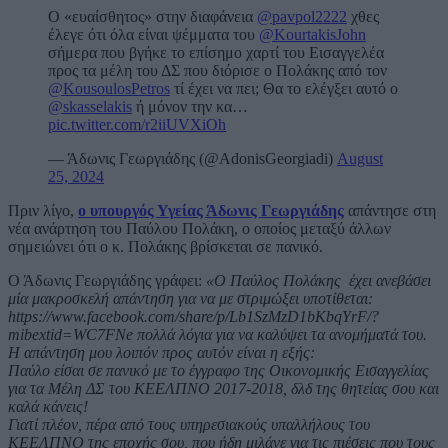
Ο «ευαίσθητος» στην διαφάνεια
@pavpol2222
χθες
έλεγε ότι όλα είναι ψέμματα του
@KourtakisJohn
σήμερα που βγήκε το επίσημο χαρτί του Εισαγγελέα
προς τα μέλη του ΔΣ που διόρισε ο Πολάκης από τον
@KousoulosPetros
τί έχει να πει; Θα το ελέγξει αυτό ο
@skasselakis
ή μόνον την κα…
pic.twitter.com/r2iiUVXiOh
— Άδωνις Γεωργιάδης (@AdonisGeorgiadi)
August
25, 2024
Πριν λίγο,
ο υπουργός Υγείας Άδωνις Γεωργιάδης
απάντησε στη
νέα ανάρτηση του Παύλου Πολάκη, ο οποίος μεταξύ άλλων
σημειώνει ότι ο κ. Πολάκης βρίσκεται σε πανικό.
Ο Άδωνις Γεωργιάδης γράφει:
«Ο Παύλος Πολάκης έχει ανεβάσει
μία μακροσκελή απάντηση για να με στριμώξει υποτίθεται:
https://www.facebook.com/share/p/Lb1SzMzD1bKbqYrF/?
mibextid=WC7FNe πολλά λόγια για να καλύψει τα ανομήματά του.
Η απάντηση μου λοιπόν προς αυτόν είναι η εξής:
Παύλο είσαι σε πανικό με το έγγραφο της Οικονομικής Εισαγγελίας
για τα Μέλη ΔΣ του ΚΕΕΛΠΝΟ 2017-2018, δλδ της θητείας σου και
καλά κάνεις!
Γιατί πλέον, πέρα από τους υπηρεσιακούς υπαλλήλους του
ΚΕΕΛΠΝΟ της εποχής σου, που ήδη μιλάνε για τις πιέσεις που τους