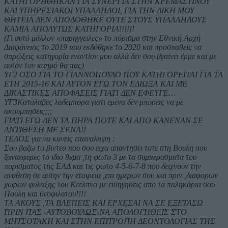
ΚΑΤΗΓΟΡΗΘΗΚΑΝ ΓΙΑ ΣΥΝΕΡΓΙΑ ΣΤΗΝ ΚΡΕΜΑΣΤΙΝΟΥ
ΚΑΙ ΥΠΗΡΕΣΙΑΚΟΙ ΥΠΑΛΛΗΛΟΙ, ΓΙΑ ΤΗΝ ΔΙΚΗ ΜΟΥ
ΘΗΤΕΙΑ ΔΕΝ ΑΠΟΔΟΘΗΚΕ ΟΥΤΕ ΣΤΟΥΣ ΥΠΑΛΛΗΛΟΥΣ
ΚΑΜΙΑ ΑΠΟΛΥΤΩΣ ΚΑΤΗΓΟΡΙΑ!!!!!!
(Γι αυτό μάλλον «παρηγγειλες» το πόρισμα στην Εθνική Αρχή
Διαφάνειας το 2019 που εκδόθηκε το 2020 και προσπαθείς να
σπρώξεις κατηγορία εναντίον μου αλλά δεν σου βγαίνει έρμε και με
αυτόν τον καημό θα πας)
ΥΓ2 ΟΣΟ ΓΙΑ ΤΟ ΓΙΑΝΝΟΠΟΥΛΟ ΠΟΥ ΚΑΤΗΓΟΡΕΙΤΑΙ ΓΙΑ ΤΑ
ΕΤΗ 2015-16 ΚΑΙ ΑΥΤΟΝ ΕΓΩ ΤΟΝ ΕΔΙΩΞΑ ΚΑΙ ΜΕ
ΔΙΚΑΣΤΙΚΕΣ ΑΠΟΦΑΣΕΙΣ ΓΙΑΤΙ ΔΕΝ ΕΦΕΥΓΕ…
ΥΓ3Καταλαβες λαδεμπορα γιατι εμενα δεν μπορεις να με
ακουμπησεις;;;
ΓΙΑΤΙ ΕΓΩ ΔΕΝ ΤΑ ΠΗΡΑ ΠΟΤΕ ΚΑΙ ΑΠΟ ΚΑΝΕΝΑΝ ΣΕ
ΑΝΤΙΘΕΣΗ ΜΕ ΣΕΝΑ!!
ΤΕΛΟΣ για να κανεις επαναληψη :
Σου βαζω το βιντεο που σου ειχα απαντησει τοτε στη Βουλη που
ξαναεφερες το ιδιο θεμα ,τη φωτο 3 με τα συμπερασματα του
πορισματος της ΕΑΔ και τις φωτο 4-5-6-7-8 που δειχνουν την
αναθεση σε αυτην την εταιρεια ,επι ημερων σου και πριν ,διαφορων
χωρων φυλαξης του Κεελπνο με εισηγησεις απο τα παληκάρια σου
Πουλη και θεοφιλατου!!!!
ΤΑ ΑΚΟΥΣ ,ΤΑ ΒΛΕΠΕΙΣ ΚΑΙ ΕΡΧΕΣΑΙ ΝΑ ΣΕ ΕΞΕΤΑΣΩ
ΠΡΙΝ ΠΑΣ -ΑΥΤΟΒΟΥΛΩΣ-ΝΑ ΑΠΟΛΟΓΗΘΕΙΣ ΣΤΟ
ΜΗΤΣΟΤΑΚΗ ΚΑΙ ΣΤΗΝ ΕΠΙΤΡΟΠΗ ΔΕΟΝΤΟΛΟΓΙΑΣ ΤΗΣ