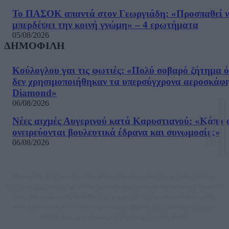
Το ΠΑΣΟΚ απαντά στον Γεωργιάδη: «Προσπαθεί 
μπερδέψει την κοινή γνώμη» – 4 ερωτήματα
05/08/2026
ΔΗΜΟΦΙΛΗ
Κούλογλου γαι τις φωτιές: «Πολύ σοβαρό ζήτημα ό
δεν χρησιμοποιήθηκαν τα υπερσύγχρονα αεροσκάφ
Diamond»
06/08/2026
Νέες αιχμές Αυγερινού κατά Καρυστιανού: «Kάποι
ονειρεύονται βουλευτικά έδρανα και συνωμοσίες»
06/08/2026
Μία ομάδα έμπειρων δημοσιογράφων δημιούργησαν πριν μερικά χρόνια το
dailypost.gr, με στόχο την αντικειμενική ενημέρωση και την ανάλυση πίσω από
τους τίτλους των ειδήσεων. Μαζί με μια μαχητική δημοσιογραφική ομάδα,
αποκαλύπτουν πολιτικά και παραπολιτικά θέματα, γράφουν επωνύμως την
άποψη τους, με γνώμονα τον ενημερωμένο αναγνώστη.