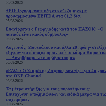
06/08/2026
ΔΕΗ: Ισχυρή ανάπτυξη στο α΄ εξάμηνο με
προσαρμοσμένο EBITDA στα €1,2 δισ.
05/08/2026
Επανέρχεται ο Γεωργιάδης κατά του ΠΑΣΟΚ: «Ο
πανικός είναι κακός σύμβουλος»
05/08/2026
Αυγερινός, Μουτσάτσου και άλλα 20 πρώην στελέχ
εξηγούν γιατί αποχώρησαν από το κόμμα Καρυστια
– «Αρνηθήκαμε να συμβιβαστούμε»
05/08/2026
«ΕΔΩ»: Ο Σταμάτης Ζαχαρός συνεχίζει για 4η χρον
στο ONE Channel
05/08/2026
Τα μέτρα στήριξης για τους πυρόπληκτους:
Επιτάχυνση αποζημιώσεων και ειδικά μέτρα για τις
επιχειρήσεις
05/08/2026