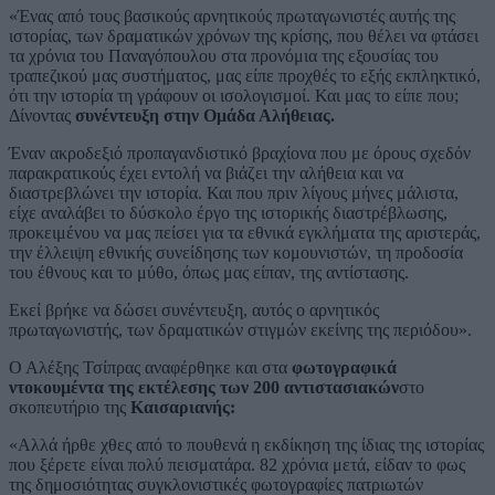
«Ένας από τους βασικούς αρνητικούς πρωταγωνιστές αυτής της
ιστορίας, των δραματικών χρόνων της κρίσης, που θέλει να φτάσει
τα χρόνια του Παναγόπουλου στα προνόμια της εξουσίας του
τραπεζικού μας συστήματος, μας είπε προχθές το εξής εκπληκτικό,
ότι την ιστορία τη γράφουν οι ισολογισμοί. Και μας το είπε που;
Δίνοντας
συνέντευξη στην Ομάδα Αλήθειας.
Έναν ακροδεξιό προπαγανδιστικό βραχίονα που με όρους σχεδόν
παρακρατικούς έχει εντολή να βιάζει την αλήθεια και να
διαστρεβλώνει την ιστορία. Και που πριν λίγους μήνες μάλιστα,
είχε αναλάβει το δύσκολο έργο της ιστορικής διαστρέβλωσης,
προκειμένου να μας πείσει για τα εθνικά εγκλήματα της αριστεράς,
την έλλειψη εθνικής συνείδησης των κομουνιστών, τη προδοσία
του έθνους και το μύθο, όπως μας είπαν, της αντίστασης.
Εκεί βρήκε να δώσει συνέντευξη, αυτός ο αρνητικός
πρωταγωνιστής, των δραματικών στιγμών εκείνης της περιόδου».
Ο Αλέξης Τσίπρας αναφέρθηκε και στα
φωτογραφικά
ντοκουμέντα της εκτέλεσης των 200 αντιστασιακών
στο
σκοπευτήριο της
Καισαριανής:
«Αλλά ήρθε χθες από το πουθενά η εκδίκηση της ίδιας της ιστορίας
που ξέρετε είναι πολύ πεισματάρα. 82 χρόνια μετά, είδαν το φως
της δημοσιότητας συγκλονιστικές φωτογραφίες πατριωτών