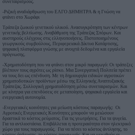
συνεταιρισμούς.
-Ριζική αναδιάρθρωση του ΕΛΓΟ ΔΗΜΗΤΡΑ & η Γνώση να
φτάνει στο Χωράφι
Τράπεζα ζωικού γενετικού υλικού. Ανασυγκρότηση των κέντρων
γενετικής βελτίωσης. Αναβάθμιση της Τράπεζας Σπόρων. Και
αυστηρούς ελέγχους στις ελληνοποιήσεις. Πιστοποιημένους
γεωργικούς συμβούλους, Περιφερειακά Δίκτυα Κατάρτισης,
ψηφιακή πλατφόρμα γνώσης με ανοιχτά δεδομένα και εργαλεία
πρόγνωσης.
-Χρηματοδότηση που να φτάνει στον μικρό παραγωγό: Οι τράπεζες
βλέπουν τους αγρότες ως ρίσκο. Μια Συνεργατική Πολιτεία πρέπει
να τους δει ως επένδυση. Με τη δημιουργία ειδικών αγροτικών
χρηματοδοτικών προϊόντων μέσω της Ελληνικής Αναπτυξιακής
Τράπεζας. Συλλογική χρηματοδότηση μέσω συνεταιρισμών. Και
με κίνητρα για επενδύσεις σε μεταποίηση, ψηφιακά εργαλεία και
ενεργειακή αυτονομία.
-Ενεργειακές κοινότητες για μείωση κόστους παραγωγής: Οι
Αγροτικές Ενεργειακές Κοινότητες μπορούν να μειώσουν
δραστικά το κόστος ρεύματος. Για τις γεωτρήσεις. Για τα ψυγεία.
Για τα αντλιοστάσια. Επιβάλλεται η προτεραιότητα στον ηλεκτρικό
χώρο για τους παραγωγούς. Για να πέσει το κόστος άντλησης, το
κόστος άρδευσης, το κόστος παραγωγής. Και να μειωθούν οι