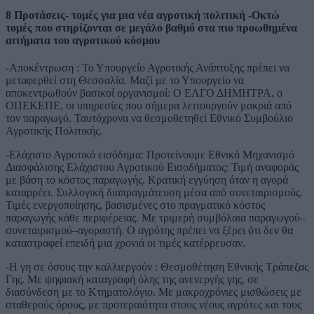
8 Προτάσεις- τομές για μια νέα αγροτική πολιτική -Οκτώ
τομές που στηρίζονται σε μεγάλο βαθμό στα πιο προωθημένα
αιτήματα του αγροτικού κόσμου
-Αποκέντρωση : Το Υπουργείο Αγροτικής Ανάπτυξης πρέπει να
μεταφερθεί στη Θεσσαλία. Μαζί με το Υπουργείο να
αποκεντρωθούν βασικοί οργανισμοί: Ο ΕΛΓΟ ΔΗΜΗΤΡΑ, ο
ΟΠΕΚΕΠΕ, οι υπηρεσίες που σήμερα λειτουργούν μακριά από
τον παραγωγό. Ταυτόχρονα να θεσμοθετηθεί Εθνικό Συμβούλιο
Αγροτικής Πολιτικής.
-Ελάχιστο Αγροτικό εισόδημα: Προτείνουμε Εθνικό Μηχανισμό
Διασφάλισης Ελάχιστου Αγροτικού Εισοδήματος: Τιμή αναφοράς
με βάση το κόστος παραγωγής. Κρατική εγγύηση όταν η αγορά
καταρρέει. Συλλογική διαπραγμάτευση μέσα από συνεταιρισμούς.
Τιμές ενεργοποίησης, βασισμένες στο πραγματικό κόστος
παραγωγής κάθε περιφέρειας. Με τριμερή συμβόλαια παραγωγού–
συνεταιρισμού–αγοραστή. Ο αγρότης πρέπει να ξέρει ότι δεν θα
καταστραφεί επειδή μια χρονιά οι τιμές κατέρρευσαν.
-Η γη σε όσους την καλλιεργούν : Θεσμοθέτηση Εθνικής Τράπεζας
Γης. Με ψηφιακή καταγραφή όλης της ανενεργής γης, σε
διασύνδεση με το Κτηματολόγιο. Με μακροχρόνιες μισθώσεις με
σταθερούς όρους, με προτεραιότητα στους νέους αγρότες και τους