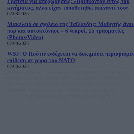
Γρατσία για αποχωρήσεις: «Bρίσκονταν εντός του
κινήματος, αλλα είχαν τοποθετηθεί απέναντί του»
07/08/2026
Μακελειό σε σχολείο της Ταϊλάνδης: Μαθητής άνοι
πυρ και αυτοκτόνησε – 6 νεκροί, 15 τραυματίες
(Photos/Video)
07/08/2026
WSJ: Ο Πούτιν ενδέχεται να δοκιμάσει περιορισμέ
επίθεση σε χώρα του ΝΑΤΟ
07/08/2026
Μία ομάδα έμπειρων δημοσιογράφων δημιούργησαν πριν μερικά χρόνια το
dailypost.gr, με στόχο την αντικειμενική ενημέρωση και την ανάλυση πίσω από
τους τίτλους των ειδήσεων. Μαζί με μια μαχητική δημοσιογραφική ομάδα,
αποκαλύπτουν πολιτικά και παραπολιτικά θέματα, γράφουν επωνύμως την
άποψη τους, με γνώμονα τον ενημερωμένο αναγνώστη.
DAILYPOST.GR – ΤΑΥΤΌΤΗΤΑ