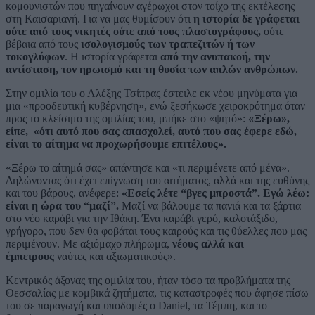
κομουνιστών που πηγαίνουν αγέρωχοι στον τοίχο της εκτέλεσης
στη Καισαριανή. Για να μας θυμίσουν ότι
η ιστορία δε γράφεται
ούτε από τους νικητές ούτε από τους πλαστογράφους,
ούτε
βέβαια από τους
ισολογισμούς των τραπεζιτών ή των
τοκογλύφων
. Η ιστορία γράφεται
από την ανυπακοή, την
αντίσταση, τον ηρωισμό και τη θυσία των απλών ανθρώπων.
Στην ομιλία του ο Αλέξης Τσίπρας έστειλε εκ νέου μηνύματα για
μια «προοδευτική κυβέρνηση», ενώ ξεσήκωσε χειροκρότημα όταν
προς το κλείσιμο της ομιλίας του, μπήκε στο «ψητό»:
«Ξέρω»,
είπε, «ότι αυτό που σας απασχολεί, αυτό που σας έφερε εδώ,
είναι το αίτημα να προχωρήσουμε επιτέλους».
«Ξέρω το αίτημά σας» απάντησε και «τι περιμένετε από μένα».
Δηλώνοντας ότι έχει επίγνωση του αιτήματος, αλλά και της ευθύνης
και του βάρους, ανέφερε:
«Εσείς λέτε “βγες μπροστά”. Εγώ λέω:
είναι η ώρα του “μαζί”.
Μαζί να βάλουμε τα πανιά και τα ξάρτια
στο νέο καράβι για την Ιθάκη. Ένα καράβι γερό, καλοτάξιδο,
γρήγορο, που δεν θα φοβάται τους καιρούς και τις θύελλες που μας
περιμένουν. Με αξιόμαχο πλήρωμα,
νέους αλλά και
έμπειρους
ναύτες και αξιωματικούς».
Κεντρικός άξονας της ομιλία του, ήταν τόσο τα προβλήματα της
Θεσσαλίας με κομβικά ζητήματα, τις καταστροφές που άφησε πίσω
του σε παραγωγή και υποδομές ο Daniel, τα Τέμπη, και το