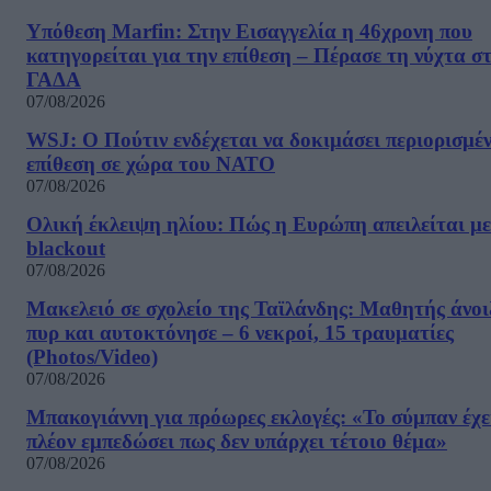
Υπόθεση Marfin: Στην Εισαγγελία η 46χρονη που
κατηγορείται για την επίθεση – Πέρασε τη νύχτα σ
ΓΑΔΑ
07/08/2026
WSJ: Ο Πούτιν ενδέχεται να δοκιμάσει περιορισμέ
επίθεση σε χώρα του ΝΑΤΟ
07/08/2026
Ολική έκλειψη ηλίου: Πώς η Ευρώπη απειλείται με
blackout
07/08/2026
Μακελειό σε σχολείο της Ταϊλάνδης: Μαθητής άνοι
πυρ και αυτοκτόνησε – 6 νεκροί, 15 τραυματίες
(Photos/Video)
07/08/2026
Μπακογιάννη για πρόωρες εκλογές: «Το σύμπαν έχε
πλέον εμπεδώσει πως δεν υπάρχει τέτοιο θέμα»
07/08/2026