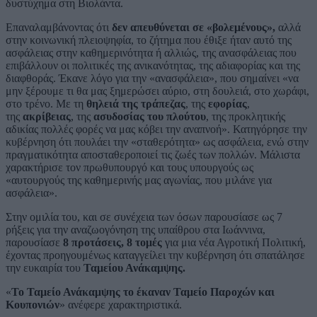
δυστύχημα στη Βιολάντα.
Επαναλαμβάνοντας ότι
δεν απευθύνεται σε «βολεμένους»,
αλλά
στην κοινωνική πλειοψηφία, το ζήτημα που έθιξε ήταν αυτό της
ασφάλειας στην καθημερινότητα ή αλλιώς, της ανασφάλειας που
επιβάλλουν οι πολιτικές της ανικανότητας, της αδιαφορίας και της
διαφθοράς. Έκανε λόγο για την «ανασφάλεια», που σημαίνει «να
μην ξέρουμε τι θα μας ξημερώσει αύριο, στη δουλειά, στο χωράφι,
στο τρένο. Με τη
θηλειά της τράπεζας
, της
εφορίας
,
της
ακρίβειας
, της
ασυδοσίας του πλούτου
, της προκλητικής
αδικίας πολλές φορές να μας κόβει την αναπνοή». Κατηγόρησε την
κυβέρνηση ότι πουλάει την «σταθερότητα» ως ασφάλεια, ενώ στην
πραγματικότητα αποσταθεροποιεί τις ζωές των πολλών. Μάλιστα
χαρακτήρισε τον πρωθυπουργό και τους υπουργούς ως
«αυτουργούς της καθημερινής μας αγωνίας, που μιλάνε για
ασφάλεια».
Στην ομιλία του, και σε συνέχεια των όσων παρουσίασε ως 7
ρήξεις για την αναζωογόνηση της υπαίθρου στα Ιωάννινα,
παρουσίασε
8 προτάσεις, 8 τομές
για μια νέα Αγροτική Πολιτική,
έχοντας προηγουμένως καταγγείλει την κυβέρνηση ότι σπατάλησε
την ευκαιρία του
Ταμείου Ανάκαμψης.
«
Το Ταμείο Ανάκαμψης το έκαναν Ταμείο Παροχών και
Κουπονιών
» ανέφερε χαρακτηριστικά.