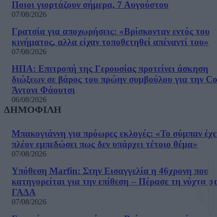
Ποιοι γιορτάζουν σήμερα, 7 Αυγούστου
07/08/2026
Γρατσία για αποχωρήσεις: «Bρίσκονταν εντός του
κινήματος, αλλα είχαν τοποθετηθεί απέναντί του»
07/08/2026
ΗΠΑ: Επιτροπή της Γερουσίας προτείνει άσκηση
διώξεων σε βάρος του πρώην συμβούλου για την Co
Άντονι Φάουτσι
06/08/2026
ΔΗΜΟΦΙΛΗ
Μπακογιάννη για πρόωρες εκλογές: «Το σύμπαν έχε
πλέον εμπεδώσει πως δεν υπάρχει τέτοιο θέμα»
07/08/2026
Υπόθεση Marfin: Στην Εισαγγελία η 46χρονη που
κατηγορείται για την επίθεση – Πέρασε τη νύχτα σ
ΓΑΔΑ
07/08/2026