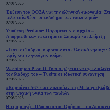
07/08/2026
Έκθεση του ΟΟΣΑ για την ελληνική οικονομία: Στ
τελευταία θέση το εισόδημα των νοικοκυριών
07/08/2026
Υπόθεση Predator: Παραμένει στο αρχείο –
Απορρίφθηκαν τα αιτήματα Σαμαρά και Σπίρτζη
07/08/2026
«Γιατί οι Τούρκοι συρρέουν στα ελληνικά νησιά;»: 
τιμές και το φιλόξενο κλίμα
07/08/2026
Washington Post: Ο Τραμπ φέρεται να έχει διαλέξε
τον διάδοχο του – Τι είπε σε ιδιωτική συνάντηση
07/08/2026
«Καμπάνα» 567 εκατ δολαρίων στη Meta για βλάβε
στην ψυχική υγεία των παιδιών
07/08/2026
Η εφαρμογή «Οδύσσεια του Ομήρου» του Διαμαντ