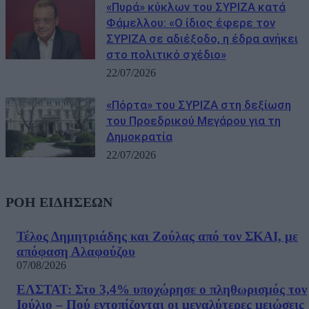
«Πυρά» κύκλων του ΣΥΡΙΖΑ κατά
Φάμελλου: «Ο ίδιος έφερε τον
ΣΥΡΙΖΑ σε αδιέξοδο, η έδρα ανήκει
στο πολιτικό σχέδιο»
22/07/2026
«Πόρτα» του ΣΥΡΙΖΑ στη δεξίωση
του Προεδρικού Μεγάρου για τη
Δημοκρατία
22/07/2026
ΡΟΗ ΕΙΔΗΣΕΩΝ
Τέλος Δημητριάδης και Ζούλας από τον ΣΚΑΙ, με
απόφαση Αλαφούζου
07/08/2026
ΕΛΣΤΑΤ: Στο 3,4% υποχώρησε ο πληθωρισμός τον
Ιούλιο – Πού εντοπίζονται οι μεγαλύτερες μειώσεις