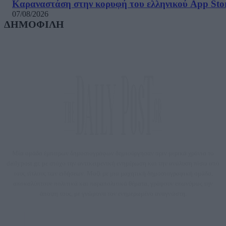
Καραναστάση στην κορυφή του ελληνικού App Sto
07/08/2026
ΔΗΜΟΦΙΛΗ
Μία ομάδα έμπειρων δημοσιογράφων δημιούργησαν πριν μερικά χρόνια το
dailypost.gr, με στόχο την αντικειμενική ενημέρωση και την ανάλυση πίσω από
τους τίτλους των ειδήσεων. Μαζί με μια μαχητική δημοσιογραφική ομάδα,
αποκαλύπτουν πολιτικά και παραπολιτικά θέματα, γράφουν επωνύμως την
άποψη τους, με γνώμονα τον ενημερωμένο αναγνώστη.