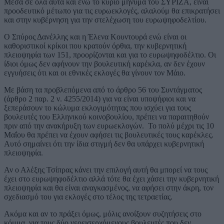
Μέσα σε όλα αυτά και ενώ το κύριο μήνυμα του ΣΥΡΙΖΑ, είναι
προοδευτικό μέτωπο για τις ευρωεκλογές, αλαλούμ θα επικρατήσει
και στην κυβέρνηση για την στελέχωση του ευρωψηφοδελτίου.
Ο Σπύρος Δανέλλης και η Έλενα Κουντουρά ενώ είναι οι
καθοριστικοί κρίκοι που κρατούν όρθια, την κυβερνητική
πλειοψηφία των 151, προορίζονται και για το ευρωψηφοδέλτιο. Οι
ίδιοι όμως δεν αφήνουν την βουλευτική καρέκλα, αν δεν έχουν
εγγυήσεις ότι και οι εθνικές εκλογές θα γίνουν τον Μάιο.
Με βάση τα προβλεπόμενα από το άρθρο 56 του Συντάγματος
(άρθρο 2 παρ. 2 ν. 4255/2014) για να είναι υποψήφιοι και να
ξεπεράσουν το κώλυμα εκλογιμότητας που ισχύει για τους
βουλευτές του Ελληνικού κοινοβουλίου, πρέπει να παραιτηθούν
πριν από την ανακήρυξη των ευρωεκλογών. Το πολύ μέχρι τις 10
Μαΐου θα πρέπει να έχουν αφήσει τις βουλευτικές τους καρέκλες.
Αυτό σημαίνει ότι την ίδια στιγμή δεν θα υπάρχει κυβερνητική
πλειοψηφία.
Αν ο Αλέξης Τσίπρας κάνει την επιλογή αυτή θα μπορεί να τους
έχει στο ευρωψηφοδέλτιο αλλά τότε θα έχει χάσει την κυβερνητική
πλειοψηφία και θα είναι αναγκασμένος, να αφήσει στην άκρη, τον
σχεδιασμό του για εκλογές στο τέλος της τετραετίας.
Ακόμα και αν το πράξει όμως, μόλις ανοίξουν συζητήσεις στο
κόμμα, για τους δύο νεοεισερχόμενους βουλευτές που δεν