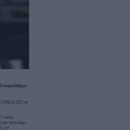
 Γεωργιάδης»,
ν ΣΥΡΙΖΑ-ΠΣ να
ι’ αυτό
ή για τσουνάμι
ε, τα