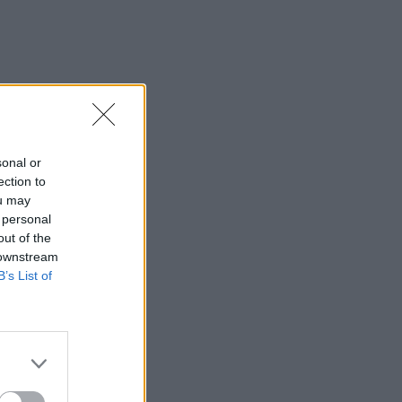
sonal or
ection to
ou may
 personal
out of the
 downstream
B’s List of