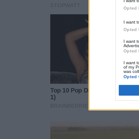
I want t
Opted 
I want t
Opted 
I want 
Advertis
Opted 
I want t
of my P
was col
Opted 