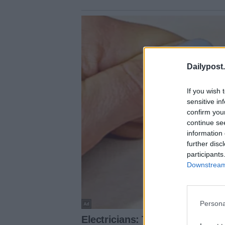
Dailypost.
If you wish 
sensitive in
confirm you
continue se
information 
further disc
participants
Downstream 
Persona