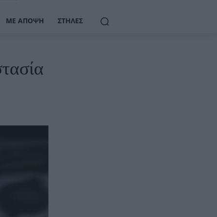
ΜΕ ΆΠΟΨΗ
ΣΤΉΛΕΣ
στασία