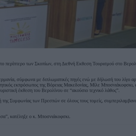
το περίπτερο των Σκοπίων, στη Διεθνή Εκθεση Τουρισμού στο Βερολ
ερμανία, σύμφωνα με διπλωματικές πηγές ενώ με δήλωσή του λίγο α
ρνητικός εκπρόσωπος της Βόρειας Μακεδονίας, Μίλε Μποσνιάκοφσκι, 
ουριστική έκθεση του Βερολίνου σε “ακούσιο τεχνικό λάθος”.
ή της Συμφωνίας των Πρεσπών σε όλους τους τομείς, συμπεριλαμβα
εσα”, κατέληξε ο κ. Μποσνιάκοφσκι.