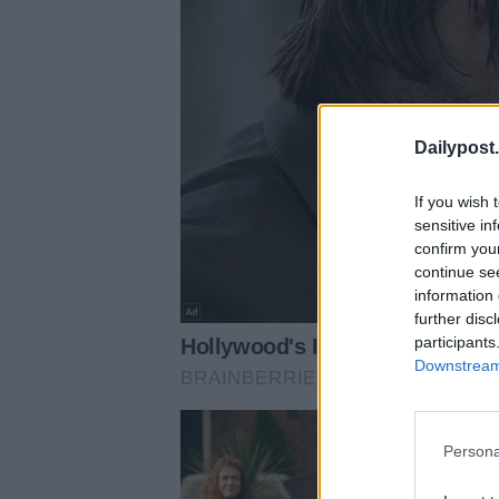
Dailypost.
If you wish 
sensitive in
confirm you
continue se
information 
further disc
participants
Downstream 
Persona