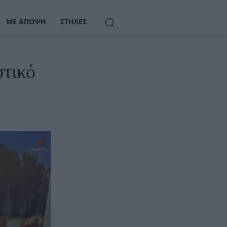
ΜΕ ΆΠΟΨΗ
ΣΤΉΛΕΣ
στικό