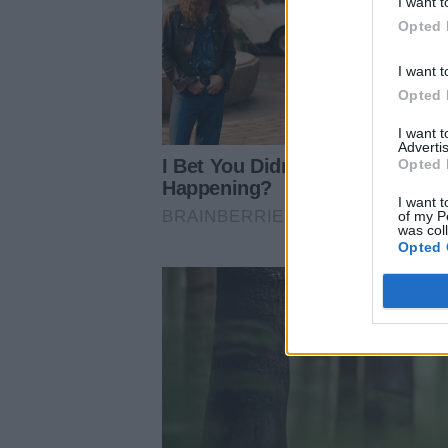
I want t
Opted 
I want t
Opted 
I want 
Advertis
Opted 
I want t
of my P
was col
Opted 