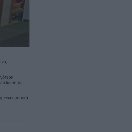
ίνο,
ργότερα
απέδωσε τις
νομένων φυσικά