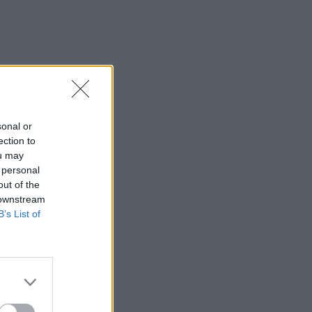
sonal or
ection to
ou may
 personal
out of the
 downstream
B’s List of