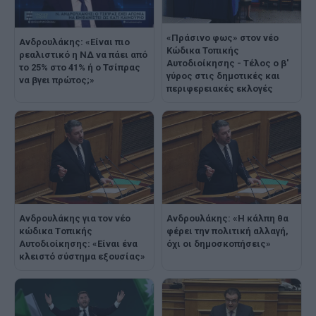
«Πράσινο φως» στον νέο
Ανδρουλάκης: «Είναι πιο
Κώδικα Τοπικής
ρεαλιστικό η ΝΔ να πάει από
Αυτοδιοίκησης - Τέλος ο β'
το 25% στο 41% ή ο Τσίπρας
γύρος στις δημοτικές και
να βγει πρώτος;»
περιφερειακές εκλογές
Ανδρουλάκης για τον νέο
Ανδρουλάκης: «Η κάλπη θα
κώδικα Tοπικής
φέρει την πολιτική αλλαγή,
Aυτοδιοίκησης: «Είναι ένα
όχι οι δημοσκοπήσεις»
κλειστό σύστημα εξουσίας»