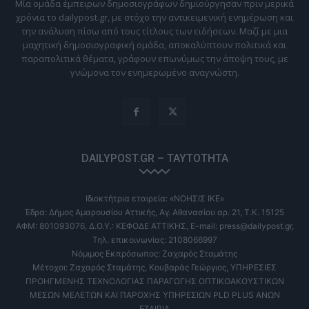
Μία ομάδα έμπειρων δημοσιογράφων δημιούργησαν πριν μερικά
χρόνια το dailypost.gr, με στόχο την αντικειμενική ενημέρωση και
την ανάλυση πίσω από τους τίτλους των ειδήσεων. Μαζί με μια
μαχητική δημοσιογραφική ομάδα, αποκαλύπτουν πολιτικά και
παραπολιτικά θέματα, γράφουν επωνύμως την άποψη τους, με
γνώμονα τον ενημερωμένο αναγνώστη.
DAILYPOST.GR – ΤΑΥΤΌΤΗΤΑ
Ιδιοκτήτρια εταιρεία: «ΝΟΗΣΙΣ ΙΚΕ»
Έδρα: Δήμος Αμαρουσίου Αττικής, Αγ. Αθανασίου αρ. 21, Τ.Κ. 15125
ΑΦΜ: 801093076, Δ.Ο.Υ.: ΚΕΦΟΔΕ ΑΤΤΙΚΗΣ, E-mail: press@dailypost.gr,
Τηλ. επικοινωνίας: 2108066997
Νόμιμος Εκπρόσωπος: Ζαχαρός Σταμάτης
Μέτοχοι: Ζαχαρός Σταμάτης, Κουβαράς Γεώργιος, ΥΠΗΡΕΣΙΕΣ
ΠΡΟΗΓΜΕΝΗΣ ΤΕΧΝΟΛΟΓΙΑΣ ΠΑΡΑΓΩΓΗΣ ΟΠΤΙΚΟΑΚΟΥΣΤΙΚΩΝ
ΜΕΣΩΝ ΜΕΛΕΤΩΝ ΚΑΙ ΠΑΡΟΧΗΣ ΥΠΗΡΕΣΙΩΝ PLD PLUS ΑΝΩΝ
ΕΤΑΙΡΙΑ