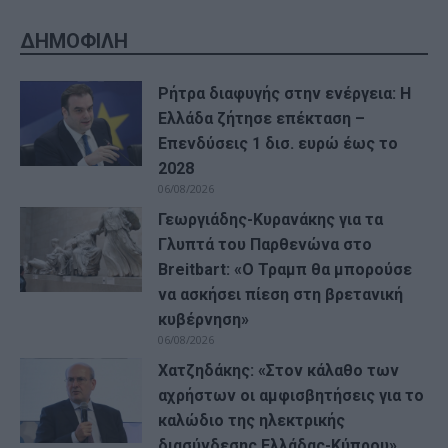
ΔΗΜΟΦΙΛΗ
Ρήτρα διαφυγής στην ενέργεια: Η
Ελλάδα ζήτησε επέκταση –
Επενδύσεις 1 δισ. ευρώ έως το
2028
06/08/2026
Γεωργιάδης-Κυρανάκης για τα
Γλυπτά του Παρθενώνα στο
Breitbart: «Ο Τραμπ θα μπορούσε
να ασκήσει πίεση στη βρετανική
κυβέρνηση»
06/08/2026
Χατζηδάκης: «Στον κάλαθο των
αχρήστων οι αμφισβητήσεις για το
καλώδιο της ηλεκτρικής
διασύνδεσης Ελλάδας-Κύπρου»