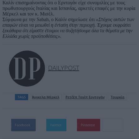
Καλίν επισημαίνοντας ότι ο Ερντογάν είχε συνομιλίες με τους
πρωθυπουργούς Ιταλίας και Ισπανίας, αρκετές επαφές με την κυρία
Μέρκελ και τον κ. Μισέλ.
Σύμφωνα με την Sabah, ο Καλίν σημείωσε ότι
«Στόχος αυτών των
επαφών είναι να μειωθεί η ένταση στην περιοχή. Έχουμε εκφράσει
ξεκάθαρα ότι είμαστε έτοιμοι να συζητήσουμε όλα τα θέματα με την
Ελλάδα χωρίς προϋποθέσεις».
DAILYPOST
TAGS
Άνγκελα Μέρκελ
Ρετζέπ Ταγίπ Ερντογάν
Τουρκία
Facebook
Twitter
Pinterest