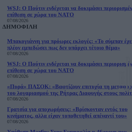
WSJ: Ο Πούτιν ενδέχεται να δοκιμάσει περιορισμέ
επίθεση σε χώρα του ΝΑΤΟ
07/08/2026
ΔΗΜΟΦΙΛΗ
Μπακογιάννη για πρόωρες εκλογές: «Το σύμπαν έχε
πλέον εμπεδώσει πως δεν υπάρχει τέτοιο θέμα»
07/08/2026
WSJ: Ο Πούτιν ενδέχεται να δοκιμάσει περιορισμέ
επίθεση σε χώρα του ΝΑΤΟ
07/08/2026
«Πυρά» ΠΑΣΟΚ: «Βαφτίζουν επιτυχία τη μεταφο
του λογαριασμού της Ρήτρας Διαφυγής στους πολίτ
07/08/2026
Γρατσία για αποχωρήσεις: «Bρίσκονταν εντός του
κινήματος, αλλα είχαν τοποθετηθεί απέναντί του»
07/08/2026
Υπόθεση Marfin: Στην Εισαγγελία η 46χρονη που