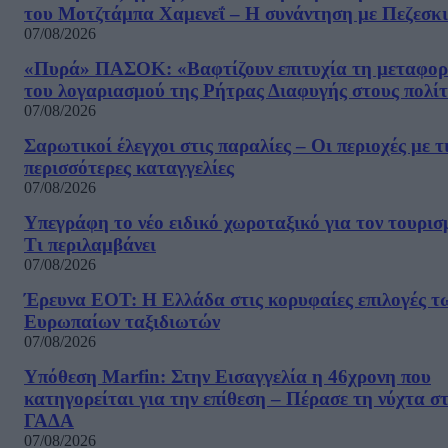
του Μοτζτάμπα Χαμενεΐ – Η συνάντηση με Πεζεσκ
07/08/2026
«Πυρά» ΠΑΣΟΚ: «Βαφτίζουν επιτυχία τη μεταφο
του λογαριασμού της Ρήτρας Διαφυγής στους πολίτ
07/08/2026
Σαρωτικοί έλεγχοι στις παραλίες – Οι περιοχές με τ
περισσότερες καταγγελίες
07/08/2026
Υπεγράφη το νέο ειδικό χωροταξικό για τον τουρισ
Τι περιλαμβάνει
07/08/2026
Έρευνα ΕΟΤ: Η Ελλάδα στις κορυφαίες επιλογές τ
Ευρωπαίων ταξιδιωτών
07/08/2026
Υπόθεση Marfin: Στην Εισαγγελία η 46χρονη που
κατηγορείται για την επίθεση – Πέρασε τη νύχτα σ
ΓΑΔΑ
07/08/2026