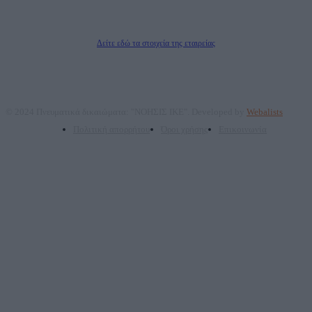
ΠΑΡΟΧΗΣ ΥΠΗΡΕΣΙΩΝ PLD PLUS ΑΝΩΝ ΕΤΑΙΡΙΑ
Δικαιούχος του ονόματος τομέα (dailypost.gr): ΝΟΗΣΙΣ ΙΚΕ
Διευθυντής/Διαχειριστής: Ζαχαρός Σταμάτης
Διευθυντής Σύνταξης: Ρενάτο Λέκκα
Δείτε εδώ τα στοιχεία της εταιρείας
© 2024 Πνευματικά δικαιώματα: "ΝΟΗΣΙΣ ΙΚΕ". Developed by
Webalists
Πολιτική απορρήτου
Όροι χρήσης
Επικοινωνία