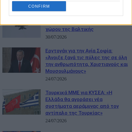
01/08/2026
CONFIRM
Πέντε τουρκικά F-16 στην Εσθονία
για την προστασία του εναέριου
χώρου της Βαλτικής
30/07/2026
Ερντογάν για την Αγία Σοφία:
«Άνοιξε ξανά τις πύλες της σε όλη
την ανθρωπότητα, Χριστιανούς και
Μουσουλμάνους»
24/07/2026
Τουρκικά ΜΜΕ για ΚΥΣΕΑ: «Η
Ελλάδα θα αγοράσει νέα
συστήματα αεράμυνας από τον
αντίπαλο της Τουρκίας»
24/07/2026