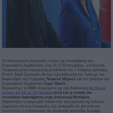
Oι διπλωματικές διεργασίες ενόψει της συνεδρίασης του
Ευρωπαϊκού Συμβουλίου, στις 24-25 Σεπτεμβρίου,
εντείνονται.
Τουρκικά μέσα ενημέρωσης μεταδίδουν ότι ο Τούρκος πρόεδρος,
Ρετζέπ Ταγίπ Ερντογάν, θα έχει τηλεδιάσκεψη την Τρίτη με την
Καγκελάριο της Γερμανίας
Άνγκελα Μέρκελ
και τον πρόεδρο του
Ευρωπαϊκού Συμβουλίου
Σαρλ Μισέλ
.
Σύμφωνα με το
TRT
αντικείμενο της τηλεδιάσκεψης
θα είναι οι
σχέσεις της ΕΕ με την Τουρκία
αλλά και η ένταση του
τελευταίου διαστήματος στην ανατολική Μεσόγειο
.
Παράλληλα, η εφημερίδα Sabah στην ηλεκτρονική της έκδοση
σημειώνει ότι στις διεργασίες είχε αναφερθεί σε χθεσινή του
συνέντευξη ο εκπρόσωπος της τουρκικής προεδρίας Ιμπραήμ