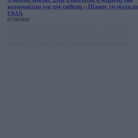
κατηγορείται για την επίθεση – Πέρασε τη νύχτα σ
ΓΑΔΑ
07/08/2026
Μία ομάδα έμπειρων δημοσιογράφων δημιούργησαν πριν μερικά χρόνια το
dailypost.gr, με στόχο την αντικειμενική ενημέρωση και την ανάλυση πίσω από
τους τίτλους των ειδήσεων. Μαζί με μια μαχητική δημοσιογραφική ομάδα,
αποκαλύπτουν πολιτικά και παραπολιτικά θέματα, γράφουν επωνύμως την
άποψη τους, με γνώμονα τον ενημερωμένο αναγνώστη.
DAILYPOST.GR – ΤΑΥΤΌΤΗΤΑ
Ιδιοκτήτρια εταιρεία: «ΝΟΗΣΙΣ ΙΚΕ»
Έδρα: Δήμος Αμαρουσίου Αττικής, Αγ. Αθανασίου αρ. 21, Τ.Κ. 15125
ΑΦΜ: 801093076, Δ.Ο.Υ.: ΚΕΦΟΔΕ ΑΤΤΙΚΗΣ, E-mail: press@dailypost.gr, Τηλ.
επικοινωνίας: 2108066997
Νόμιμος Εκπρόσωπος: Ζαχαρός Σταμάτης
Μέτοχοι: Ζαχαρός Σταμάτης, Κουβαράς Γεώργιος, ΥΠΗΡΕΣΙΕΣ ΠΡΟΗΓΜΕΝΗΣ
ΤΕΧΝΟΛΟΓΙΑΣ ΠΑΡΑΓΩΓΗΣ ΟΠΤΙΚΟΑΚΟΥΣΤΙΚΩΝ ΜΕΣΩΝ ΜΕΛΕΤΩΝ ΚΑΙ