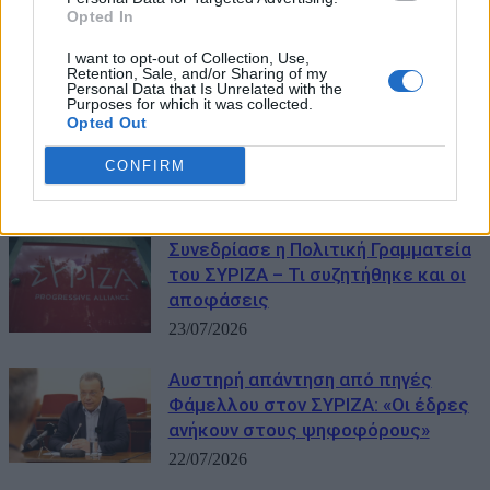
Opted In
Παραιτήθηκε η Μαρία Ρεπούση
05/08/2026
I want to opt-out of Collection, Use,
Retention, Sale, and/or Sharing of my
Personal Data that Is Unrelated with the
Purposes for which it was collected.
ΣΥΡΙΖΑ κατά Διαμαντοπούλου για
Opted Out
«Αυγή» και «Στο Κόκκινο»: «Έχουν
CONFIRM
εξοφληθεί όλα τα δεδουλευμένα»
31/07/2026
Συνεδρίασε η Πολιτική Γραμματεία
του ΣΥΡΙΖΑ – Τι συζητήθηκε και οι
αποφάσεις
23/07/2026
Αυστηρή απάντηση από πηγές
Φάμελλου στον ΣΥΡΙΖΑ: «Οι έδρες
ανήκουν στους ψηφοφόρους»
22/07/2026