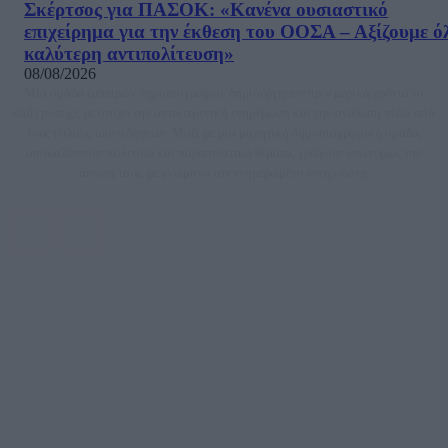
Σκέρτσος για ΠΑΣΟΚ: «Κανένα ουσιαστικό
επιχείρημα για την έκθεση του ΟΟΣΑ – Αξίζουμε ό
καλύτερη αντιπολίτευση»
08/08/2026
Μία ομάδα έμπειρων δημοσιογράφων δημιούργησαν πριν μερικά χρόνια το
dailypost.gr, με στόχο την αντικειμενική ενημέρωση και την ανάλυση πίσω από
τους τίτλους των ειδήσεων. Μαζί με μια μαχητική δημοσιογραφική ομάδα,
αποκαλύπτουν πολιτικά και παραπολιτικά θέματα, γράφουν επωνύμως την
άποψη τους, με γνώμονα τον ενημερωμένο αναγνώστη.
DAILYPOST.GR – ΤΑΥΤΌΤΗΤΑ
Ιδιοκτήτρια εταιρεία: «ΝΟΗΣΙΣ ΙΚΕ»
Έδρα: Δήμος Αμαρουσίου Αττικής, Αγ. Αθανασίου αρ. 21, Τ.Κ. 15125
ΑΦΜ: 801093076, Δ.Ο.Υ.: ΚΕΦΟΔΕ ΑΤΤΙΚΗΣ, E-mail: press@dailypost.gr, Τηλ.
επικοινωνίας: 2108066997
Νόμιμος Εκπρόσωπος: Ζαχαρός Σταμάτης
Μέτοχοι: Ζαχαρός Σταμάτης, Κουβαράς Γεώργιος, ΥΠΗΡΕΣΙΕΣ ΠΡΟΗΓΜΕΝΗΣ
ΤΕΧΝΟΛΟΓΙΑΣ ΠΑΡΑΓΩΓΗΣ ΟΠΤΙΚΟΑΚΟΥΣΤΙΚΩΝ ΜΕΣΩΝ ΜΕΛΕΤΩΝ ΚΑΙ