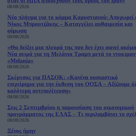
όταν οι ΗΠΑ αποδεχθούν τους όρους του Ιράν»
08/08/2026
Νέο πλήγμα για το κόμμα Καρυστιανού: Αποχωρεί 
Νίκος Μπρουτζάκης – Καταγγέλει αυθαιρεσία και
φίμωση
08/08/2026
«Θα δείξει μια πλευρά της που δεν έχει φανεί ακόμ
Νέα σειρά για τη Μελάνια Τραμπ μετά το ντοκιμαν
«Melania»
08/08/2026
Σκέρτσος για ΠΑΣΟΚ: «Κανένα ουσιαστικό
επιχείρημα για την έκθεση του ΟΟΣΑ – Αξίζουμε ό
καλύτερη αντιπολίτευση»
08/08/2026
Στις 2 Σεπτεμβρίου η παρουσίαση του οικονομικού
προγράμματος της ΕΛΑΣ – Τι περιλαμβάνει το σχέ
08/08/2026
Ξένος ήμην