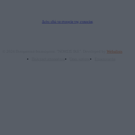
ΠΑΡΟΧΗΣ ΥΠΗΡΕΣΙΩΝ PLD PLUS ΑΝΩΝ ΕΤΑΙΡΙΑ
Δικαιούχος του ονόματος τομέα (dailypost.gr): ΝΟΗΣΙΣ ΙΚΕ
Διευθυντής/Διαχειριστής: Ζαχαρός Σταμάτης
Διευθυντής Σύνταξης: Ρενάτο Λέκκα
Δείτε εδώ τα στοιχεία της εταιρείας
© 2024 Πνευματικά δικαιώματα: "ΝΟΗΣΙΣ ΙΚΕ". Developed by
Webalists
Πολιτική απορρήτου
Όροι χρήσης
Επικοινωνία