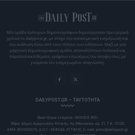
Μία ομάδα έμπειρων δημοσιογράφων δημιούργησαν πριν μερικά
χρόνια το dailypost.gr, με στόχο την αντικειμενική ενημέρωση και
την ανάλυση πίσω από τους τίτλους των ειδήσεων. Μαζί με μια
μαχητική δημοσιογραφική ομάδα, αποκαλύπτουν πολιτικά και
παραπολιτικά θέματα, γράφουν επωνύμως την άποψη τους, με
γνώμονα τον ενημερωμένο αναγνώστη.
DAILYPOST.GR – ΤΑΥΤΌΤΗΤΑ
Ιδιοκτήτρια εταιρεία: «ΝΟΗΣΙΣ ΙΚΕ»
Έδρα: Δήμος Αμαρουσίου Αττικής, Αγ. Αθανασίου αρ. 21, Τ.Κ. 15125
ΑΦΜ: 801093076, Δ.Ο.Υ.: ΚΕΦΟΔΕ ΑΤΤΙΚΗΣ, E-mail: press@dailypost.gr,