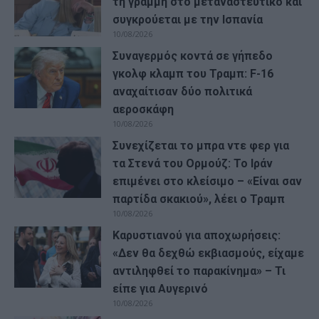
τη γραμμή στο μεταναστευτικό και
συγκρούεται με την Ισπανία
10/08/2026
Συναγερμός κοντά σε γήπεδο
γκολφ κλαμπ του Τραμπ: F-16
αναχαίτισαν δύο πολιτικά
αεροσκάφη
10/08/2026
Συνεχίζεται το μπρα ντε φερ για
τα Στενά του Ορμούζ: Το Ιράν
επιμένει στο κλείσιμο – «Είναι σαν
παρτίδα σκακιού», λέει ο Τραμπ
10/08/2026
Καρυστιανού για αποχωρήσεις:
«Δεν θα δεχθώ εκβιασμούς, είχαμε
αντιληφθεί το παρακίνημα» – Τι
είπε για Αυγερινό
10/08/2026