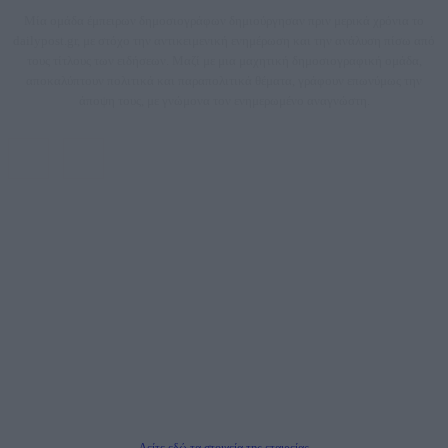
Μία ομάδα έμπειρων δημοσιογράφων δημιούργησαν πριν μερικά χρόνια το
dailypost.gr, με στόχο την αντικειμενική ενημέρωση και την ανάλυση πίσω από
τους τίτλους των ειδήσεων. Μαζί με μια μαχητική δημοσιογραφική ομάδα,
αποκαλύπτουν πολιτικά και παραπολιτικά θέματα, γράφουν επωνύμως την
άποψη τους, με γνώμονα τον ενημερωμένο αναγνώστη.
DAILYPOST.GR – ΤΑΥΤΌΤΗΤΑ
Ιδιοκτήτρια εταιρεία: «ΝΟΗΣΙΣ ΙΚΕ»
Έδρα: Δήμος Αμαρουσίου Αττικής, Αγ. Αθανασίου αρ. 21, Τ.Κ. 15125
ΑΦΜ: 801093076, Δ.Ο.Υ.: ΚΕΦΟΔΕ ΑΤΤΙΚΗΣ, E-mail: press@dailypost.gr, Τηλ.
επικοινωνίας: 2108066997
Νόμιμος Εκπρόσωπος: Ζαχαρός Σταμάτης
Μέτοχοι: Ζαχαρός Σταμάτης, Κουβαράς Γεώργιος, ΥΠΗΡΕΣΙΕΣ ΠΡΟΗΓΜΕΝΗΣ
ΤΕΧΝΟΛΟΓΙΑΣ ΠΑΡΑΓΩΓΗΣ ΟΠΤΙΚΟΑΚΟΥΣΤΙΚΩΝ ΜΕΣΩΝ ΜΕΛΕΤΩΝ ΚΑΙ
ΠΑΡΟΧΗΣ ΥΠΗΡΕΣΙΩΝ PLD PLUS ΑΝΩΝ ΕΤΑΙΡΙΑ
Δικαιούχος του ονόματος τομέα (dailypost.gr): ΝΟΗΣΙΣ ΙΚΕ
Διευθυντής/Διαχειριστής: Ζαχαρός Σταμάτης
Διευθυντής Σύνταξης: Ρενάτο Λέκκα