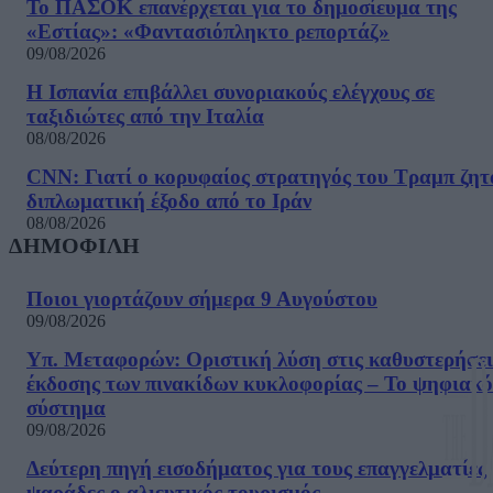
Το ΠΑΣΟΚ επανέρχεται για το δημοσίευμα της
«Εστίας»: «Φαντασιόπληκτο ρεπορτάζ»
09/08/2026
Η Ισπανία επιβάλλει συνοριακούς ελέγχους σε
ταξιδιώτες από την Ιταλία
08/08/2026
CNN: Γιατί ο κορυφαίος στρατηγός του Τραμπ ζητ
διπλωματική έξοδο από το Ιράν
08/08/2026
ΔΗΜΟΦΙΛΗ
Ποιοι γιορτάζουν σήμερα 9 Αυγούστου
09/08/2026
Υπ. Μεταφορών: Οριστική λύση στις καθυστερήσει
έκδοσης των πινακίδων κυκλοφορίας – Το ψηφιακό
σύστημα
09/08/2026
Δεύτερη πηγή εισοδήματος για τους επαγγελματίες
ψαράδες ο αλιευτικός τουρισμός