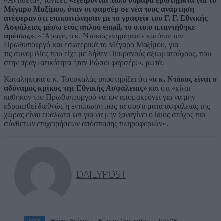
«Αντίθετα», τονίζει,
«εγείρονται πολύ σοβαρά ερωτήματα για το
Μέγαρο Μαξίμου, όταν οι φαρσέρ σε νέα τους ανάρτηση
ανέφεραν ότι επικοινώνησαν με το γραφείο του Γ. Γ. Εθνικής
Ασφάλειας μέσω ενός απλού email, το οποίο απαντήθηκε
αμέσως»
. «’Αραγε, ο κ. Ντόκος ενημέρωσε κατόπιν τον
Πρωθυπουργό και εσωτερικά το Μέγαρο Μαξίμου, για
τις συνομιλίες που είχε με δήθεν Ουκρανούς αξιωματούχους, που
στην πραγματικότητα ήταν Ρώσοι φαρσέρ;», ρωτά.
Καταληκτικά ο κ. Τσουκαλάς υποστηρίζει ότι
«ο κ. Ντόκος είναι ο
αδύναμος κρίκος της Εθνικής Ασφάλειας»
και ότι «είναι
καθήκον του Πρωθυπουργού να τον απομακρύνει για να μην
εδραιωθεί διεθνώς η εντύπωση πως τα συστήματα ασφαλείας της
χώρας είναι ευάλωτα και για να μην ξαναγίνει ο ίδιος στόχος πιο
σύνθετων επιχειρήσεων απόσπασης πληροφοριών».
DAILYPOST
TAGS
Θάνος Ντόκος
Κώστας Τσουκαλάς
ΠΑΣΟΚ