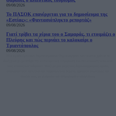
09/08/2026
Το ΠΑΣΟΚ επανέρχεται για το δημοσίευμα της
«Εστίας»: «Φαντασιόπληκτο ρεπορτάζ»
09/08/2026
Γιατί τρίβει τα χέρια του ο Σαμαράς, τι ετοιμάζει ο
Πλεύρης και πώς περνάει το καλοκαίρι ο
Τριαντόπουλος
09/08/2026
Μία ομάδα έμπειρων δημοσιογράφων δημιούργησαν πριν μερικά χρόνια το
dailypost.gr, με στόχο την αντικειμενική ενημέρωση και την ανάλυση πίσω από
τους τίτλους των ειδήσεων. Μαζί με μια μαχητική δημοσιογραφική ομάδα,
αποκαλύπτουν πολιτικά και παραπολιτικά θέματα, γράφουν επωνύμως την
άποψη τους, με γνώμονα τον ενημερωμένο αναγνώστη.
DAILYPOST.GR – ΤΑΥΤΌΤΗΤΑ