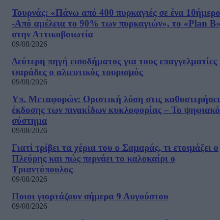
Τουρνάς: «Πάνω από 400 πυρκαγιές σε ένα 10ήμερ
-Από αμέλεια το 90% των πυρκαγιών», το «Plan B
στην Αττικοβοιωτία
09/08/2026
Δεύτερη πηγή εισοδήματος για τους επαγγελματίες
ψαράδες ο αλιευτικός τουρισμός
09/08/2026
Υπ. Μεταφορών: Οριστική λύση στις καθυστερήσει
έκδοσης των πινακίδων κυκλοφορίας – Το ψηφιακό
σύστημα
09/08/2026
Γιατί τρίβει τα χέρια του ο Σαμαράς, τι ετοιμάζει ο
Πλεύρης και πώς περνάει το καλοκαίρι ο
Τριαντόπουλος
09/08/2026
Ποιοι γιορτάζουν σήμερα 9 Αυγούστου
09/08/2026