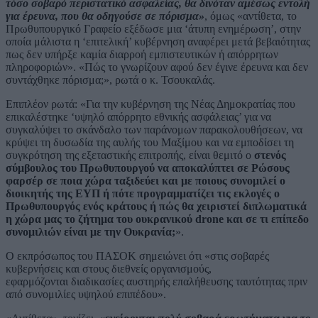
τόσο σοβαρό περιστατικό ασφαλείας, θα δινόταν αμέσως εντολή
για έρευνα, που θα οδηγούσε σε πόρισμα»
, όμως «αντίθετα, το
Πρωθυπουργικό Γραφείο εξέδωσε μια ‘άτυπη ενημέρωση’, στην
οποία μάλιστα η ‘επιτελική’ κυβέρνηση αναφέρει μετά βεβαιότητας
πως δεν υπήρξε καμία διαρροή εμπιστευτικών ή απόρρητων
πληροφοριών». «Πώς το γνωρίζουν αφού δεν έγινε έρευνα και δεν
συντάχθηκε πόρισμα;», ρωτά ο κ. Τσουκαλάς.
Επιπλέον ρωτά: «Για την κυβέρνηση της Νέας Δημοκρατίας που
επικαλέστηκε ‘υψηλό απόρρητο εθνικής ασφάλειας’ για να
συγκαλύψει το σκάνδαλο των παράνομων παρακολουθήσεων, να
κρύψει τη δυσωδία της αυλής του Μαξίμου και να εμποδίσει τη
συγκρότηση της εξεταστικής επιτροπής, είναι θεμιτό ο
στενός
σύμβουλος του Πρωθυπουργού να αποκαλύπτει σε Ρώσους
φαρσέρ σε ποια χώρα ταξιδεύει και με ποιους συνομιλεί ο
διοικητής της ΕΥΠ ή πότε προγραμματίζει τις εκλογές ο
Πρωθυπουργός ενός κράτους ή πώς θα χειριστεί διπλωματικά
η χώρα μας το ζήτημα του ουκρανικού drone και σε τι επίπεδο
συνομιλιών είναι με την Ουκρανία;
».
Ο εκπρόσωπος του ΠΑΣΟΚ σημειώνει ότι «στις σοβαρές
κυβερνήσεις και στους διεθνείς οργανισμούς,
εφαρμόζονται διαδικασίες αυστηρής επαλήθευσης ταυτότητας πριν
από συνομιλίες υψηλού επιπέδου».