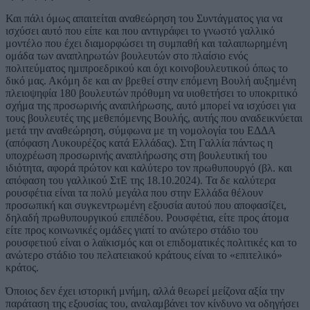
Και πάλι όμως απαιτείται αναθεώρηση του Συντάγματος για να
ισχύσει αυτό που είπε και που αντιγράφει το γνωστό γαλλικό
μοντέλο που έχει διαμορφώσει τη συμπαθή και ταλαιπωρημένη
ομάδα των αναπληρωτών βουλευτών στο πλαίσιο ενός
πολιτεύματος ημιπροεδρικού και όχι κοινοβουλευτικού όπως το
δικό μας. Ακόμη δε και αν βρεθεί στην επόμενη Βουλή αυξημένη
πλειοψηφία 180 βουλευτών πρόθυμη να υιοθετήσει το υποκριτικό
σχήμα της προσωρινής αναπλήρωσης, αυτό μπορεί να ισχύσει για
τους βουλευτές της μεθεπόμενης Βουλής, αυτής που αναδεικνύεται
μετά την αναθεώρηση, σύμφωνα με τη νομολογία του ΕΔΔΑ
(απόφαση Λυκουρέζος κατά Ελλάδας). Στη Γαλλία πάντως η
υποχρέωση προσωρινής αναπλήρωσης στη βουλευτική του
ιδιότητα, αφορά πρώτον και καλύτερο τον πρωθυπουργό (βλ. και
απόφαση του γαλλικού ΣτΕ της 18.10.2024). Τα δε καλύτερα
ρουσφέτια είναι τα πολύ μεγάλα που στην Ελλάδα θέλουν
προσωπική και συγκεντρωμένη εξουσία αυτού που αποφασίζει,
δηλαδή πρωθυπουργικού επιπέδου. Ρουσφέτια, είτε προς άτομα
είτε προς κοινωνικές ομάδες γιατί το ανώτερο στάδιο του
ρουσφετιού είναι ο λαϊκισμός και οι επιδοματικές πολιτικές και το
ανώτερο στάδιο του πελατειακού κράτους είναι το «επιτελικό»
κράτος.
Όποιος δεν έχει ιστορική μνήμη, αλλά θεωρεί μείζονα αξία την
παράταση της εξουσίας του, αναλαμβάνει τον κίνδυνο να οδηγήσει