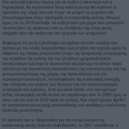
δύο αλλεπάλληλους νόμους για να σωθεί η οικονομία και η
δημοκρατία, θα κατανοούσε ίσως καλύτερα και θα σεβόταν το
προνόμιο της τύχης που του έλαχε να μπορεί να μοιράσει 60
δισεκατομμύρια λόγω πανδημίας ή ενεργειακής κρίσης. Θεωρεί
όμως ότι το 2019 ανέλαβε να κυβερνήσει μια χώρα που μπορούσε
να συνεχίσει τις πρακτικές και τις συνήθειες της όπως αυτές
υπήρχαν πριν την κρίση και την εμπειρία των μνημονίων.
Φοβούμαι ότι αυτή η αντίληψη του βρίσκεται στον πυρήνα του
τρόπου με τον οποίο διαχειρίστηκε μια μεγάλη πια περίοδο κατά τη
διάρκεια της οποίας μπορούσαν (λόγω της δραματικής υποχώρησης
της περιόδου της κρίσης και των μεγάλων χρηματοδοτικών
δυνατοτήτων) και έπρεπε (κοινωνικά πρωτίστως) να γίνουν πάρα
πολλά για την ουσιαστική αποκατάσταση της κανονικότητας και της
ανταγωνιστικότητας της χώρας, την άρση αδικιών και τον
περιορισμό ανισοτήτων, τη διασφάλιση της κοινωνικής συνοχής,
την ενίσχυση του κύρους των θεσμών και την αποτελεσματική
λειτουργία του κράτους. Αντί για αυτά έγιναν, στα πιο κρίσιμα
πεδία, τα ακριβώς αντίθετα σαν να πηγαίνουμε από το 2009 προς τα
πίσω και όχι από το 2019 προς τα εμπρός. Και τώρα έχουμε βρεθεί
σε κατάσταση εσωτερικής αποσύνθεσης υπό συνθήκες επικίνδυνης
διεθνούς ρευστότητας.
Η πρόταση του κ. Μητσοτάκη για την αντιμετώπιση της
κατάστασης αυτής είναι να επιβεβαιωθεί, το 2027 υποτίθεται, η