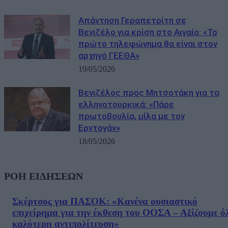
Απάντηση Γεραπετρίτη σε
Βενιζέλο για κρίση στο Αιγαίο: «Το
πρώτο τηλεφώνημα θα είναι στον
αρχηγό ΓΕΕΘΑ»
19/05/2026
Βενιζέλος προς Μητσοτάκη για τα
ελληνοτουρκικά: «Πάρε
πρωτοβουλία, μίλα με τον
Ερντογάν»
18/05/2026
ΡΟΗ ΕΙΔΗΣΕΩΝ
Σκέρτσος για ΠΑΣΟΚ: «Κανένα ουσιαστικό
επιχείρημα για την έκθεση του ΟΟΣΑ – Αξίζουμε ό
καλύτερη αντιπολίτευση»