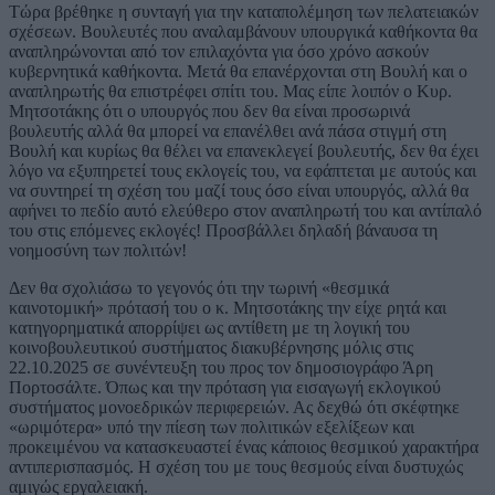
Τώρα βρέθηκε η συνταγή για την καταπολέμηση των πελατειακών
σχέσεων. Βουλευτές που αναλαμβάνουν υπουργικά καθήκοντα θα
αναπληρώνονται από τον επιλαχόντα για όσο χρόνο ασκούν
κυβερνητικά καθήκοντα. Μετά θα επανέρχονται στη Βουλή και ο
αναπληρωτής θα επιστρέφει σπίτι του. Μας είπε λοιπόν ο Κυρ.
Μητσοτάκης ότι ο υπουργός που δεν θα είναι προσωρινά
βουλευτής αλλά θα μπορεί να επανέλθει ανά πάσα στιγμή στη
Βουλή και κυρίως θα θέλει να επανεκλεγεί βουλευτής, δεν θα έχει
λόγο να εξυπηρετεί τους εκλογείς του, να εφάπτεται με αυτούς και
να συντηρεί τη σχέση του μαζί τους όσο είναι υπουργός, αλλά θα
αφήνει το πεδίο αυτό ελεύθερο στον αναπληρωτή του και αντίπαλό
του στις επόμενες εκλογές! Προσβάλλει δηλαδή βάναυσα τη
νοημοσύνη των πολιτών!
Δεν θα σχολιάσω το γεγονός ότι την τωρινή «θεσμικά
καινοτομική» πρότασή του ο κ. Μητσοτάκης την είχε ρητά και
κατηγορηματικά απορρίψει ως αντίθετη με τη λογική του
κοινοβουλευτικού συστήματος διακυβέρνησης μόλις στις
22.10.2025 σε συνέντευξη του προς τον δημοσιογράφο Άρη
Πορτοσάλτε. Όπως και την πρόταση για εισαγωγή εκλογικού
συστήματος μονοεδρικών περιφερειών. Ας δεχθώ ότι σκέφτηκε
«ωριμότερα» υπό την πίεση των πολιτικών εξελίξεων και
προκειμένου να κατασκευαστεί ένας κάποιος θεσμικού χαρακτήρα
αντιπερισπασμός. Η σχέση του με τους θεσμούς είναι δυστυχώς
αμιγώς εργαλειακή.