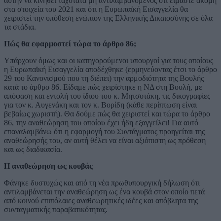
αυτήν να κινηθεί ταχύτατα μη αντιλαμβανόμενος ότι είμαστε ακόμη
στα στοιχεία του 2021 και ότι η Ευρωπαϊκή Εισαγγελία θα
χειριστεί την υπόθεση ενώπιον της Ελληνικής Δικαιοσύνης σε όλα
τα στάδια.
Πώς θα εφαρμοστεί τώρα το άρθρο 86;
Υπάρχουν όμως και οι κατηγορούμενοι υπουργοί για τους οποίους
η Ευρωπαϊκή Εισαγγελία αποδέχθηκε (ερμηνεύοντας έτσι το άρθρο
29 του Κανονισμού που τη διέπει) την αρμοδιότητα της Βουλής
κατά το άρθρο 86. Είδαμε πώς χειρίστηκε η ΝΔ στη Βουλή, με
απόφαση και εντολή του ίδιου του κ. Μητσοτάκη, τις δικογραφίες
για τον κ. Αυγενάκη και τον κ. Βορίδη (κάθε περίπτωση είναι
βεβαίως χωριστή). Θα δούμε πώς θα χειριστεί και τώρα το άρθρο
86, την αναθεώρηση του οποίου έχει ήδη εξαγγείλει! Για αυτό
επαναλαμβάνω ότι η εφαρμογή του Συντάγματος προηγείται της
αναθεώρησής του, αν αυτή θέλει να είναι αξιόπιστη ως πρόθεση
και ως διαδικασία.
Η αναθεώρηση ως κουβάς
Φάνηκε δυστυχώς και από τη νέα πρωθυπουργική δήλωση ότι
αντιλαμβάνεται την αναθεώρηση ως ένα κουβά στον οποίο πετά
από κοινού επιπόλαιες αναθεωρητικές ιδέες και απόβλητα της
συνταγματικής παραβατικότητας.