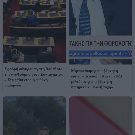
Σφοδρή σύγκρουση στη Βουλή για
Μητσοτάκης για κυβέρνηση
την αναθεώρηση του Συντάγματος
ειδικού σκοπού: «Και το 2023
– Στο επίκεντρο η ευθύνη
μιλούσαν για κυβέρνηση
υπουργών
ηττημένων... Καλή τύχη»