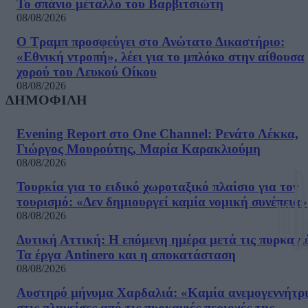
Το σπάνιο μέταλλο του Βαρβιτσιώτη
08/08/2026
Ο Τραμπ προσφεύγει στο Ανώτατο Δικαστήριο:
«Εθνική ντροπή», λέει για το μπλόκο στην αίθουσα
χορού του Λευκού Οίκου
08/08/2026
ΔΗΜΟΦΙΛΗ
Evening Report στο One Channel: Ρενάτο Λέκκα,
Γιώργος Μουρούτης, Μαρία Καρακλιούμη
08/08/2026
Τουρκία για το ειδικό χωροταξικό πλαίσιο για τον
τουρισμό: «Δεν δημιουργεί καμία νομική συνέπεια»
08/08/2026
Δυτική Αττική: Η επόμενη ημέρα μετά τις πυρκαγιέ
Τα έργα Antinero και η αποκατάσταση
08/08/2026
Αυστηρό μήνυμα Χαρδαλιά: «Καμία ανεμογεννήτρ
στις πληγείσες από τις πυρκαγιές περιοχές της