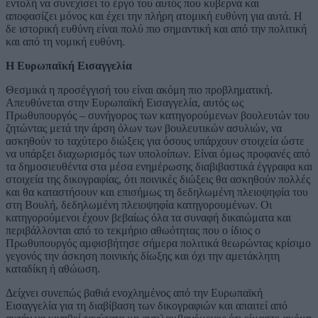
εντολή να συνεχίσει το έργο του αυτός που κυβερνά και
αποφασίζει μόνος και έχει την πλήρη ατομική ευθύνη για αυτά. Η
δε ιστορική ευθύνη είναι πολύ πιο σημαντική και από την πολιτική
και από τη νομική ευθύνη.
Η Ευρωπαϊκή Εισαγγελία
Θεσμικά η προσέγγισή του είναι ακόμη πιο προβληματική.
Απευθύνεται στην Ευρωπαϊκή Εισαγγελία, αυτός ως
Πρωθυπουργός – συνήγορος των κατηγορούμενων βουλευτών του
ζητώντας μετά την άρση όλων των βουλευτικών ασυλιών, να
ασκηθούν το ταχύτερο διώξεις για όσους υπάρχουν στοιχεία ώστε
να υπάρξει διαχωρισμός των υπολοίπων. Είναι όμως προφανές από
τα δημοσιευθέντα στα μέσα ενημέρωσης διαβιβαστικά έγγραφα και
στοιχεία της δικογραφίας, ότι ποινικές διώξεις θα ασκηθούν πολλές
και θα καταστήσουν και επισήμως τη δεδηλωμένη πλειοψηφία του
στη Βουλή, δεδηλωμένη πλειοψηφία κατηγορουμένων. Οι
κατηγορούμενοι έχουν βεβαίως όλα τα συναφή δικαιώματα και
περιβάλλονται από το τεκμήριο αθωότητας που ο ίδιος ο
Πρωθυπουργός αμφισβήτησε σήμερα πολιτικά θεωρώντας κρίσιμο
γεγονός την άσκηση ποινικής δίωξης και όχι την αμετάκλητη
καταδίκη ή αθώωση.
Δείχνει συνεπώς βαθιά ενοχλημένος από την Ευρωπαϊκή
Εισαγγελία για τη διαβίβαση των δικογραφιών και απαιτεί από