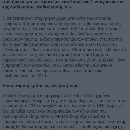
ατοπήματα και σε περαιτέρω ευτελισμό του Συντάγματος και
της διαδικασίας αναθεώρησής του.
Η επιδεικτικά ανιστόρητη επιχειρηματολογία του αφορά το
περιβόητο ζήτημα του ρουσφετιού μέσω των βουλευτών και της
συγκρότησης πελατειακών δικτύων. Η θέση του κ. Μητσοτάκη
είναι: «ο αναμάρτητος πρώτος τον λίθον βαλέτω» κατά των
βουλευτών της ΝΔ, η άρση της ασυλίας των οποίων ζητείται από
την Ευρωπαϊκή Εισαγγελία για το σκάνδαλο του ΟΠΕΚΕΠΕ.
«Αναμάρτητος» δεν είναι κατά τον κ. Μητσοτάκη ούτε ο βουλευτής
της αντιπολίτευσης που ασκεί κριτική ούτε ο πολίτης που
παρακολουθεί και αξιολογεί τα συμβαίνοντα. Αυτή, μας λέει, είναι
η πρακτική των διακοσίων ετών λειτουργίας του ελληνικού
κράτους, επέτειο που προφανώς θέλει να εορτάσει ως
πρωθυπουργός το 2030.
Η οικονομική κρίση ως ιστορική τομή
Διαπιστώνω για μια ακόμη φορά ότι ο επί επτά ήδη χρόνια
Πρωθυπουργός θεωρεί ότι ηγείται της κυβέρνησης και πολιτικά της
χώρας από το 2019 συνεχίζοντας ό,τι ίσχυε από το 1830 χωρίς να
έχει αλλάξει κάτι λόγω της εμπειρίας των δέκα ετών της
οικονομικής κρίσης. Αν ο κ. Μητσοτάκης είχε αναλάβει το
προσωπικό πολιτικό κόστος να κόψει την περίοδο της οικονομικής
κρίσης 60 δισεκατομμύρια από συντάξεις, μισθούς και παροχές με