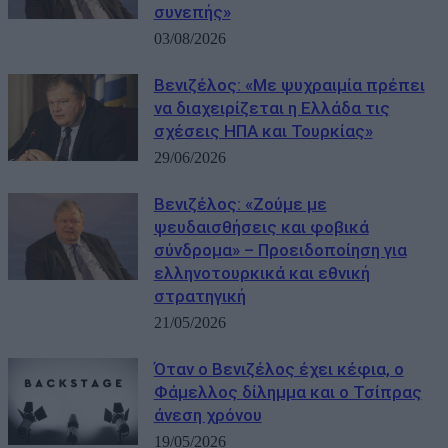
συνεπής»
03/08/2026
Βενιζέλος: «Με ψυχραιμία πρέπει
να διαχειρίζεται η Ελλάδα τις
σχέσεις ΗΠΑ και Τουρκίας»
29/06/2026
Βενιζέλος: «Ζούμε με
ψευδαισθήσεις και φοβικά
σύνδρομα» – Προειδοποίηση για
ελληνοτουρκικά και εθνική
στρατηγική
21/05/2026
Όταν ο Βενιζέλος έχει κέφια, ο
Φάμελλος δίλημμα και ο Τσίπρας
άνεση χρόνου
19/05/2026