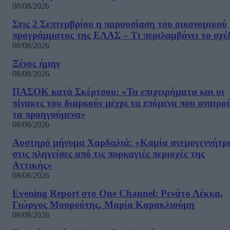
08/08/2026
Στις 2 Σεπτεμβρίου η παρουσίαση του οικονομικού
προγράμματος της ΕΛΑΣ – Τι περιλαμβάνει το σχέ
08/08/2026
Ξένος ήμην
08/08/2026
ΠΑΣΟΚ κατά Σκέρτσου: «Τα επιχειρήματα και οι
πίνακες του διαρκούν μέχρι τα επόμενα που αναιρο
τα προηγούμενα»
08/08/2026
Αυστηρό μήνυμα Χαρδαλιά: «Καμία ανεμογεννήτρ
στις πληγείσες από τις πυρκαγιές περιοχές της
Αττικής»
08/08/2026
Evening Report στο One Channel: Ρενάτο Λέκκα,
Γιώργος Μουρούτης, Μαρία Καρακλιούμη
08/08/2026