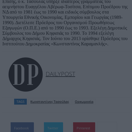
Επίσης, ο κ. Τασούλας υπήρξε ιδιαίτερος γραμματέας του
αειμνήστου Ευαγγέλου Αβέρωφ-Τοσίτσα, Επίτιμου Προέδρου της
ΝΔ από το 1981 έως το 1990 και ειδικός σύμβουλος στα
Υπουργεία Εθνικής Οικονομίας, Εμπορίου και Γεωργίας (1989-
1990). Διετέλεσε Πρόεδρος του Οργανισμού Προωθήσεως
Εξαγωγών (Ο.Π.Ε.) από το 1990 έως το 1993. Εξελέγη Δημοτικός
Σύμβουλος του Δήμου Κηφισιάς το 1990. Το 1994 εξελέγη
Δήμαρχος Κηφισιάς. Τον Ιούνιο του 2013 ορίσθηκε Πρόεδρος του
Ινστιτούτου Δημοκρατίας «Κωνσταντίνος Καραμανλής».
DAILYPOST
TAGS
Κωνσταντίνος Τασούλας
Ορκωμοσία
Facebook
Twitter
Pinterest