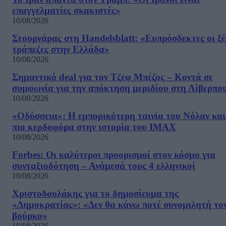
επαγγελματίες σκακιστές»
10/08/2026
Στουρνάρας στη Handelsblatt: «Ευπρόσδεκτες οι ξέ
τράπεζες στην Ελλάδα»
10/08/2026
Σημαντικό deal για τον Τζεφ Μπέζος – Κοντά σε
συμφωνία για την απόκτηση μεριδίου στη Λίβερπο
10/08/2026
«Οδύσσεια»: Η εμπορικότερη ταινία του Νόλαν και
πιο κερδοφόρα στην ιστορία του IMAX
10/08/2026
Forbes: Οι καλύτεροι προορισμοί στον κόσμο για
συνταξιοδότηση – Ανάμεσά τους 4 ελληνικοί
10/08/2026
Χριστοδουλάκης για το δημοσίευμα της
«Δημοκρατίας»: «Δεν θα κάνω ποτέ συνομιλητή το
βούρκο»
10/08/2026