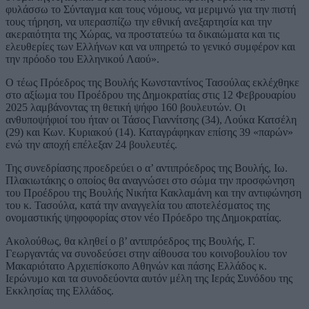
φυλάσσω το Σύνταγμα και τους νόμους, να μεριμνώ για την πιστή
τους τήρηση, να υπερασπίζω την εθνική ανεξαρτησία και την
ακεραιότητα της Χώρας, να προστατεύω τα δικαιώματα και τις
ελευθερίες των Ελλήνων και να υπηρετώ το γενικό συμφέρον και
την πρόοδο του Ελληνικού Λαού».
Ο τέως Πρόεδρος της Βουλής Κωνσταντίνος Τασούλας εκλέχθηκε
στο αξίωμα του Προέδρου της Δημοκρατίας στις 12 Φεβρουαρίου
2025 λαμβάνοντας τη θετική ψήφο 160 βουλευτών. Οι
ανθυποψήφιοί του ήταν οι Τάσος Γιαννίτσης (34), Λούκα Κατσέλη
(29) και Κων. Κυριακού (14). Καταγράφηκαν επίσης 39 «παρών»
ενώ την αποχή επέλεξαν 24 βουλευτές.
Της συνεδρίασης προεδρεύει ο α’ αντιπρόεδρος της Βουλής, Ιω.
Πλακιωτάκης ο οποίος θα αναγνώσει στο σώμα την προσφώνηση
του Προέδρου της Βουλής Νικήτα Κακλαμάνη και την αντιφώνηση
του κ. Τασούλα, κατά την αναγγελία του αποτελέσματος της
ονομαστικής ψηφοφορίας στον νέο Πρόεδρο της Δημοκρατίας.
Ακολούθως, θα κληθεί ο β’ αντιπρόεδρος της Βουλής, Γ.
Γεωργαντάς να συνοδεύσει στην αίθουσα του κοινοβουλίου τον
Μακαριότατο Αρχιεπίσκοπο Αθηνών και πάσης Ελλάδος κ.
Ιερώνυμο και τα συνοδεύοντα αυτόν μέλη της Ιεράς Συνόδου της
Εκκλησίας της Ελλάδος.