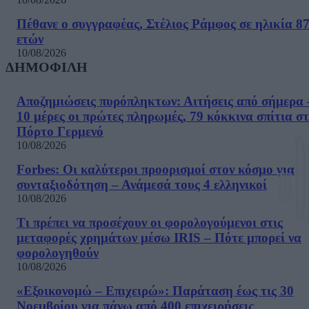
Πέθανε ο συγγραφέας, Στέλιος Ράμφος σε ηλικία 8
ετών
10/08/2026
ΔΗΜΟΦΙΛΗ
Αποζημιώσεις πυρόπληκτων: Αιτήσεις από σήμερα 
10 μέρες οι πρώτες πληρωμές, 79 κόκκινα σπίτια σ
Πόρτο Γερμενό
10/08/2026
Forbes: Οι καλύτεροι προορισμοί στον κόσμο για
συνταξιοδότηση – Ανάμεσά τους 4 ελληνικοί
10/08/2026
Τι πρέπει να προσέχουν οι φορολογούμενοι στις
μεταφορές χρημάτων μέσω IRIS – Πότε μπορεί να
φορολογηθούν
10/08/2026
«Εξοικονομώ – Επιχειρώ»: Παράταση έως τις 30
Νοεμβρίου για πάνω από 400 επιχειρήσεις