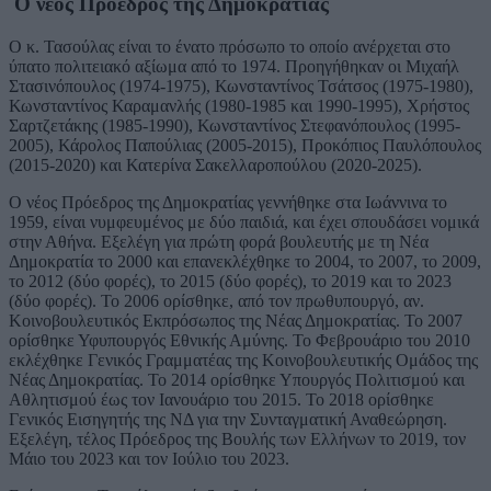
Ο νέος Πρόεδρος της Δημοκρατίας
Ο κ. Τασούλας είναι το ένατο πρόσωπο το οποίο ανέρχεται στο
ύπατο πολιτειακό αξίωμα από το 1974. Προηγήθηκαν οι Μιχαήλ
Στασινόπουλος (1974-1975), Κωνσταντίνος Τσάτσος (1975-1980),
Κωνσταντίνος Καραμανλής (1980-1985 και 1990-1995), Χρήστος
Σαρτζετάκης (1985-1990), Κωνσταντίνος Στεφανόπουλος (1995-
2005), Κάρολος Παπούλιας (2005-2015), Προκόπιος Παυλόπουλος
(2015-2020) και Κατερίνα Σακελλαροπούλου (2020-2025).
Ο νέος Πρόεδρος της Δημοκρατίας γεννήθηκε στα Ιωάννινα το
1959, είναι νυμφευμένος με δύο παιδιά, και έχει σπουδάσει νομικά
στην Αθήνα. Εξελέγη για πρώτη φορά βουλευτής με τη Νέα
Δημοκρατία το 2000 και επανεκλέχθηκε το 2004, το 2007, το 2009,
το 2012 (δύο φορές), το 2015 (δύο φορές), το 2019 και το 2023
(δύο φορές). Το 2006 ορίσθηκε, από τον πρωθυπουργό, αν.
Κοινοβουλευτικός Εκπρόσωπος της Νέας Δημοκρατίας. Το 2007
ορίσθηκε Υφυπουργός Εθνικής Αμύνης. Το Φεβρουάριο του 2010
εκλέχθηκε Γενικός Γραμματέας της Κοινοβουλευτικής Ομάδος της
Νέας Δημοκρατίας. Το 2014 ορίσθηκε Υπουργός Πολιτισμού και
Αθλητισμού έως τον Ιανουάριο του 2015. To 2018 ορίσθηκε
Γενικός Εισηγητής της ΝΔ για την Συνταγματική Αναθεώρηση.
Εξελέγη, τέλος Πρόεδρος της Βουλής των Ελλήνων το 2019, τον
Μάιο του 2023 και τον Ιούλιο του 2023.