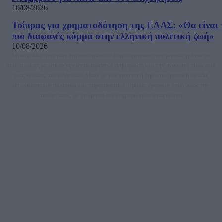
10/08/2026
Τσίπρας για χρηματοδότηση της ΕΛΑΣ: «Θα είναι 
πιο διαφανές κόμμα στην ελληνική πολιτική ζωή»
10/08/2026
Μία ομάδα έμπειρων δημοσιογράφων δημιούργησαν πριν μερικά χρόνια το
dailypost.gr, με στόχο την αντικειμενική ενημέρωση και την ανάλυση πίσω από
τους τίτλους των ειδήσεων. Μαζί με μια μαχητική δημοσιογραφική ομάδα,
αποκαλύπτουν πολιτικά και παραπολιτικά θέματα, γράφουν επωνύμως την
άποψη τους, με γνώμονα τον ενημερωμένο αναγνώστη.
DAILYPOST.GR – ΤΑΥΤΌΤΗΤΑ
Ιδιοκτήτρια εταιρεία: «ΝΟΗΣΙΣ ΙΚΕ»
Έδρα: Δήμος Αμαρουσίου Αττικής, Αγ. Αθανασίου αρ. 21, Τ.Κ. 15125
ΑΦΜ: 801093076, Δ.Ο.Υ.: ΚΕΦΟΔΕ ΑΤΤΙΚΗΣ, E-mail: press@dailypost.gr, Τηλ.
επικοινωνίας: 2108066997
Νόμιμος Εκπρόσωπος: Ζαχαρός Σταμάτης