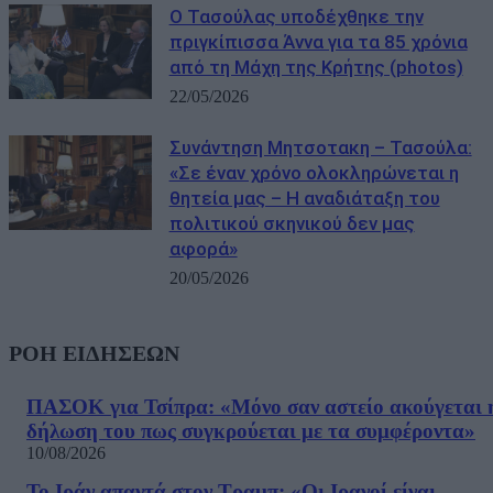
Ο Τασούλας υποδέχθηκε την
πριγκίπισσα Άννα για τα 85 χρόνια
από τη Μάχη της Κρήτης (photos)
22/05/2026
Συνάντηση Μητσοτακη – Τασούλα:
«Σε έναν χρόνο ολοκληρώνεται η
θητεία μας – Η αναδιάταξη του
πολιτικού σκηνικού δεν μας
αφορά»
20/05/2026
ΡΟΗ ΕΙΔΗΣΕΩΝ
ΠΑΣΟΚ για Τσίπρα: «Μόνο σαν αστείο ακούγεται 
δήλωση του πως συγκρούεται με τα συμφέροντα»
10/08/2026
Το Ιράν απαντά στον Τραμπ: «Οι Ιρανοί είναι