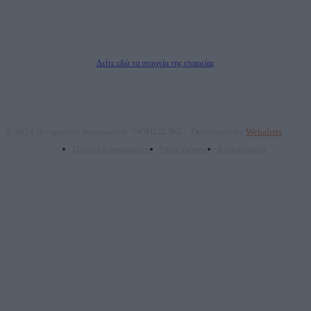
Μέτοχοι: Ζαχαρός Σταμάτης, Κουβαράς Γεώργιος, ΥΠΗΡΕΣΙΕΣ ΠΡΟΗΓΜΕΝΗΣ
ΤΕΧΝΟΛΟΓΙΑΣ ΠΑΡΑΓΩΓΗΣ ΟΠΤΙΚΟΑΚΟΥΣΤΙΚΩΝ ΜΕΣΩΝ ΜΕΛΕΤΩΝ ΚΑΙ
ΠΑΡΟΧΗΣ ΥΠΗΡΕΣΙΩΝ PLD PLUS ΑΝΩΝ ΕΤΑΙΡΙΑ
Δικαιούχος του ονόματος τομέα (dailypost.gr): ΝΟΗΣΙΣ ΙΚΕ
Διευθυντής/Διαχειριστής: Ζαχαρός Σταμάτης
Διευθυντής Σύνταξης: Ρενάτο Λέκκα
Δείτε εδώ τα στοιχεία της εταιρείας
© 2024 Πνευματικά δικαιώματα: "ΝΟΗΣΙΣ ΙΚΕ". Developed by
Webalists
Πολιτική απορρήτου
Όροι χρήσης
Επικοινωνία