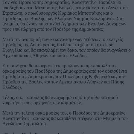
Τον νέο Πρόεδρο της Δημοκρατίας, Κωνσταντίνο Τασούλα θα
υποδεχθούν στο Μέγαρο της Βουλής, στην είσοδο του Άγνωστου
Στρατιώτη, ο πρωθυπουργός Κυριάκος Μητσοτάκης και ο
Πρόεδρος της Βουλής των Ελλήνων Νικήτας Κακλαμάνης. Στο
μνημείο, θα έχουν παραταχθεί Αγήματα των Ενόπλων Δυνάμεων
προς επιθεώρηση από τον Πρόεδρο της Δημοκρατίας.
Μετά την αναπομπή των κεκανονισμένων δεήσεων, ο εκλεγείς
Πρόεδρος της Δημοκρατίας, θα θέσει το χέρι του στο Ιερό
Ευαγγέλιο και θα επαναλάβει τον όρκο, τον οποίον θα αναγνώσει ο
Αρχιεπίσκοπος Αθηνών και πάσης Ελλάδος.
Στη συνέχεια θα υπογραφεί εις τριπλούν το πρωτόκολλο της
ορκωμοσίας του Προέδρου της Δημοκρατίας από τον ορκισθέντα
Πρόεδρο της Δημοκρατίας, τον Πρόεδρο της Κυβερνήσεως, τον
Πρόεδρο της Βουλής και τον Αρχιεπίσκοπο Αθηνών και Πάσης
Ελλάδος).
Τέλος, ο κ. Τασούλας θα αναχωρήσει από την αίθουσα αφού
χαιρετήσει τους αρχηγούς των κομμάτων.
Μετά την τελετή ορκωμοσίας του, ο Πρόεδρος της Δημοκρατίας
Κωνσταντίνος Τασούλας θα καταθέσει στέφανο στο Μνημείο του
Αγνώστου Στρατιώτου.