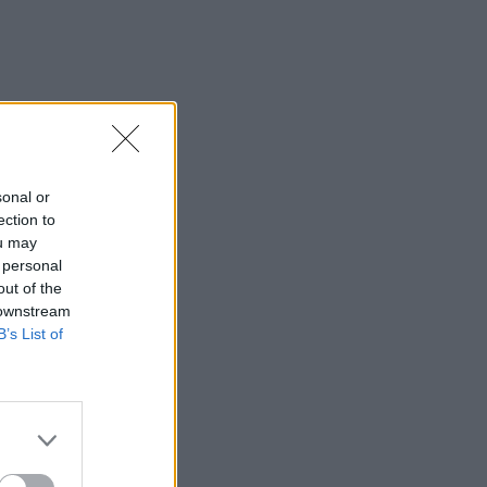
sonal or
ection to
ou may
 personal
out of the
 downstream
B’s List of