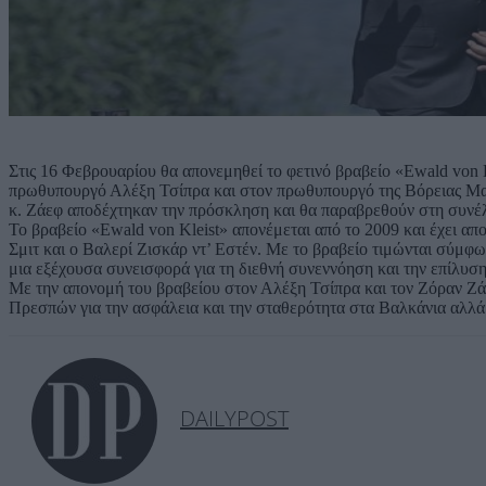
Στις 16 Φεβρουαρίου θα απονεμηθεί το φετινό βραβείο «Ewald von 
πρωθυπουργό Αλέξη Τσίπρα και στον πρωθυπουργό της Βόρειας Μακε
κ. Ζάεφ αποδέχτηκαν την πρόσκληση και θα παραβρεθούν στη συν
Το βραβείο «Ewald von Kleist» απονέμεται από το 2009 και έχει α
Σμιτ και ο Βαλερί Ζισκάρ ντ’ Εστέν. Με το βραβείο τιμώνται σύμφω
μια εξέχουσα συνεισφορά για τη διεθνή συνεννόηση και την επίλυσ
Με την απονομή του βραβείου στον Αλέξη Τσίπρα και τον Ζόραν Ζά
Πρεσπών για την ασφάλεια και την σταθερότητα στα Βαλκάνια αλλά
DAILYPOST