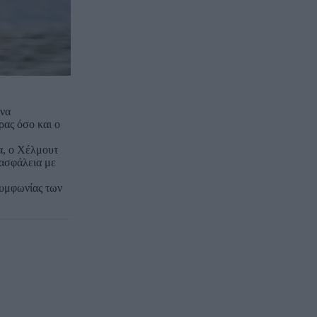
ηνα
ρας όσο και ο
α, ο Χέλμουτ
 ασφάλεια με
Συμφωνίας των