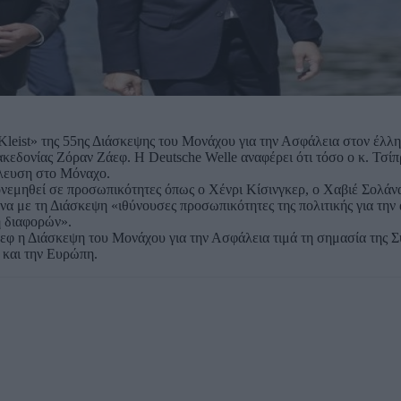
Kleist» της 55ης Διάσκεψης του Μονάχου για την Ασφάλεια στον έλλ
δονίας Ζόραν Ζάεφ. Η Deutsche Welle αναφέρει ότι τόσο ο κ. Τσίπ
έλευση στο Μόναχο.
πονεμηθεί σε προσωπικότητες όπως ο Χένρι Κίσινγκερ, ο Χαβιέ Σολάν
να με τη Διάσκεψη «ιθύνουσες προσωπικότητες της πολιτικής για την
η διαφορών».
εφ η Διάσκεψη του Μονάχου για την Ασφάλεια τιμά τη σημασία της 
 και την Ευρώπη.