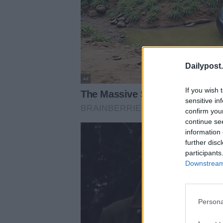
Dailypost.
If you wish 
sensitive in
confirm you
continue se
information 
further disc
participants
Downstream 
Persona