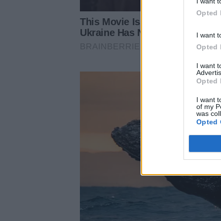
I want t
Opted 
I want t
Opted 
I want 
Advertis
Opted 
I want t
of my P
was col
Opted 