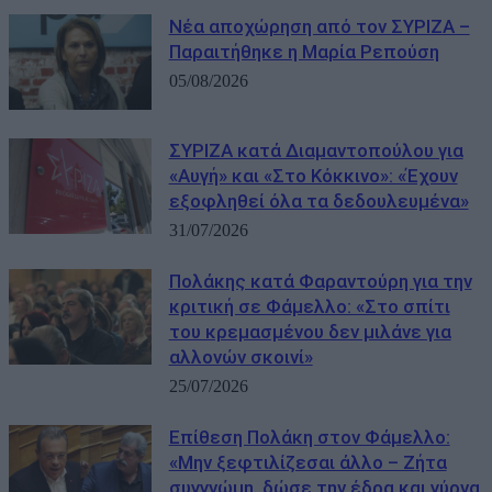
Νέα αποχώρηση από τον ΣΥΡΙΖΑ –
Παραιτήθηκε η Μαρία Ρεπούση
05/08/2026
ΣΥΡΙΖΑ κατά Διαμαντοπούλου για
«Αυγή» και «Στο Κόκκινο»: «Έχουν
εξοφληθεί όλα τα δεδουλευμένα»
31/07/2026
Πολάκης κατά Φαραντούρη για την
κριτική σε Φάμελλο: «Στο σπίτι
του κρεμασμένου δεν μιλάνε για
αλλονών σκοινί»
25/07/2026
Επίθεση Πολάκη στον Φάμελλο:
«Μην ξεφτιλίζεσαι άλλο – Ζήτα
συγγνώμη, δώσε την έδρα και γύρνα