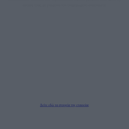
άποψη τους, με γνώμονα τον ενημερωμένο αναγνώστη.
DAILYPOST.GR – ΤΑΥΤΌΤΗΤΑ
Ιδιοκτήτρια εταιρεία: «ΝΟΗΣΙΣ ΙΚΕ»
Έδρα: Δήμος Αμαρουσίου Αττικής, Αγ. Αθανασίου αρ. 21, Τ.Κ. 15125
ΑΦΜ: 801093076, Δ.Ο.Υ.: ΚΕΦΟΔΕ ΑΤΤΙΚΗΣ, E-mail: press@dailypost.gr, Τηλ.
επικοινωνίας: 2108066997
Νόμιμος Εκπρόσωπος: Ζαχαρός Σταμάτης
Μέτοχοι: Ζαχαρός Σταμάτης, Κουβαράς Γεώργιος, ΥΠΗΡΕΣΙΕΣ ΠΡΟΗΓΜΕΝΗΣ
ΤΕΧΝΟΛΟΓΙΑΣ ΠΑΡΑΓΩΓΗΣ ΟΠΤΙΚΟΑΚΟΥΣΤΙΚΩΝ ΜΕΣΩΝ ΜΕΛΕΤΩΝ ΚΑΙ
ΠΑΡΟΧΗΣ ΥΠΗΡΕΣΙΩΝ PLD PLUS ΑΝΩΝ ΕΤΑΙΡΙΑ
Δικαιούχος του ονόματος τομέα (dailypost.gr): ΝΟΗΣΙΣ ΙΚΕ
Διευθυντής/Διαχειριστής: Ζαχαρός Σταμάτης
Διευθυντής Σύνταξης: Ρενάτο Λέκκα
Δείτε εδώ τα στοιχεία της εταιρείας