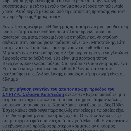
κυβερνητικής προοπτικής που θα έλθει μέσα από την αλλαγή
συσχετισμών, μετά το μεγάλο τραύμα που πέρασε τον τελευταίο
χρόνο. Αυτό περνά μέσα και από τη διατύπωση πρότασης για τον/
την πρόεδρο της Δημοκρατίας».
Συνεχίζοντας ανέφερε: «Η δική μας πρόταση είναι μια προοδευτική
υποψηφιότητα και απευθύνεται σε όλα τα προοδευτικά και
αριστερά κόμματα, προκειμένου να στηρίξουν και να σταθούν
απέναντι στην οποιαδήποτε πρόταση κάνει ο κ. Μητσοτάκης. Είτε
αυτή είναι ο κ. Τασούλας προκειμένου να απευθυνθεί ο κ.
Μητσοτάκης σε ένα καθαρόαιμο δεξιό ακροατήριο για να γλυτώσει
διαρροές από τα δεξιά του, είτε είναι μια πρόταση τύπου
Βενιζέλου, Σακελλαροπούλου, Στουρνάρα κτλ που εκφράζουν ένα
Σημιτικό εκσυγχρονιστικό παρελθόν, θέλοντάς έτσι να τον
ακολουθήσει ο κ. Ανδρουλάκης, ο οποίος αυτή τη στιγμή είναι σε
δίλημμα».
Για την
μήνυση εναντίον του από τον πρώην πρόεδρο του
ΣΥΡΙΖΑ, Στέφανο Κασσελάκη
ανέφερε: «Έχω αποκαλύψει μια
σειρά από στοιχεία, πολλά από τα οποία δημοσιεύτηκαν κιόλας,
σύμφωνα με τα οποία ο κ. Κασσελάκης, κατέθεσε ψευδές Πόθεν
Έσχες καθώς απέκρυψε πάρα πολλές εταιρείες με τις οποίες είχε,
είτε ιδιοκτησιακή, είτε διοικητική σχέση. Ο κ. Κασσελάκης είχε
συμμετοχή σε εφτά εταιρείες από τα νησιά Marshall. Είναι δυνατόν
να έβγαινε ποτέ πρόεδρος αριστερού κόμματος αν ο κόσμος