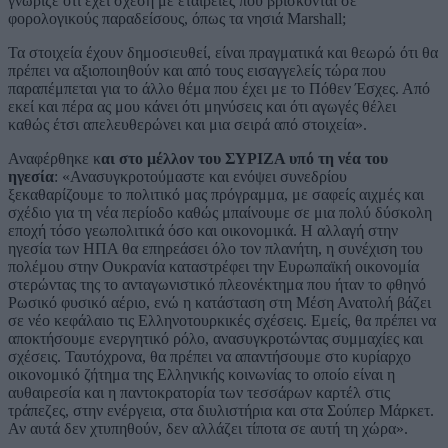
γνώριζε ότι έχει σχέση με εταιρείες που βρίσκονται σε
φορολογικούς παραδείσους, όπως τα νησιά Marshall;
Τα στοιχεία έχουν δημοσιευθεί, είναι πραγματικά και θεωρώ ότι θα
πρέπει να αξιοποιηθούν και από τους εισαγγελείς τώρα που
παραπέμπεται για το άλλο θέμα που έχει με το Πόθεν Έσχες. Από
εκεί και πέρα ας μου κάνει ότι μηνύσεις και ότι αγωγές θέλει
καθώς έτσι απελευθερώνει και μια σειρά από στοιχεία».
Αναφέρθηκε κ
αι στο μέλλον του ΣΥΡΙΖΑ υπό τη νέα του
ηγεσία
: «Ανασυγκροτούμαστε και ενόψει συνεδρίου
ξεκαθαρίζουμε το πολιτικό μας πρόγραμμα, με σαφείς αιχμές και
σχέδιο για τη νέα περίοδο καθώς μπαίνουμε σε μια πολύ δύσκολη
εποχή τόσο γεωπολιτικά όσο και οικονομικά. Η αλλαγή στην
ηγεσία των ΗΠΑ θα επηρεάσει όλο τον πλανήτη, η συνέχιση του
πολέμου στην Ουκρανία καταστρέφει την Ευρωπαϊκή οικονομία
στερώντας της το ανταγωνιστικό πλεονέκτημα που ήταν το φθηνό
Ρωσικό φυσικό αέριο, ενώ η κατάσταση στη Μέση Ανατολή βάζει
σε νέο κεφάλαιο τις Ελληνοτουρκικές σχέσεις. Εμείς, θα πρέπει να
αποκτήσουμε ενεργητικό ρόλο, ανασυγκροτώντας συμμαχίες και
σχέσεις. Ταυτόχρονα, θα πρέπει να απαντήσουμε στο κυρίαρχο
οικονομικό ζήτημα της Ελληνικής κοινωνίας το οποίο είναι η
αυθαιρεσία και η παντοκρατορία των τεσσάρων καρτέλ στις
τράπεζες, στην ενέργεια, στα διυλιστήρια και στα Σούπερ Μάρκετ.
Αν αυτά δεν χτυπηθούν, δεν αλλάζει τίποτα σε αυτή τη χώρα».