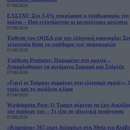
07/08/2026
ΕΛΣΤΑΤ: Στο 3,4% υποχώρησε ο πληθωρισμός τον
Ιούλιο – Πού εντοπίζονται οι μεγαλύτερες μειώσεις
07/08/2026
Έκθεση του ΟΟΣΑ για την ελληνική οικονομία: Στ
τελευταία θέση το εισόδημα των νοικοκυριών
07/08/2026
Υπόθεση Predator: Παραμένει στο αρχείο –
Απορρίφθηκαν τα αιτήματα Σαμαρά και Σπίρτζη
07/08/2026
«Γιατί οι Τούρκοι συρρέουν στα ελληνικά νησιά;»: 
τιμές και το φιλόξενο κλίμα
07/08/2026
Washington Post: Ο Τραμπ φέρεται να έχει διαλέξε
τον διάδοχο του – Τι είπε σε ιδιωτική συνάντηση
07/08/2026
«Καμπάνα» 567 εκατ δολαρίων στη Meta για βλάβε