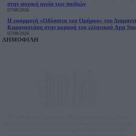
στην ψυχική υγεία των παιδιών
07/08/2026
Η εφαρμογή «Οδύσσεια του Ομήρου» του Διαμαντ
Καραναστάση στην κορυφή του ελληνικού App Sto
07/08/2026
ΔΗΜΟΦΙΛΗ
Μία ομάδα έμπειρων δημοσιογράφων δημιούργησαν πριν μερικά χρόνια το
dailypost.gr, με στόχο την αντικειμενική ενημέρωση και την ανάλυση πίσω από
τους τίτλους των ειδήσεων. Μαζί με μια μαχητική δημοσιογραφική ομάδα,
αποκαλύπτουν πολιτικά και παραπολιτικά θέματα, γράφουν επωνύμως την