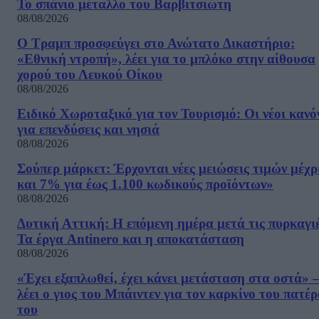
Το σπάνιο μέταλλο του Βαρβιτσιώτη
08/08/2026
Ο Τραμπ προσφεύγει στο Ανώτατο Δικαστήριο:
«Εθνική ντροπή», λέει για το μπλόκο στην αίθουσα
χορού του Λευκού Οίκου
08/08/2026
Ειδικό Χωροταξικό για τον Τουρισμό: Οι νέοι κανό
για επενδύσεις και νησιά
08/08/2026
Σούπερ μάρκετ: Έρχονται νέες μειώσεις τιμών μέχρ
και 7% για έως 1.100 κωδικούς προϊόντων»
08/08/2026
Δυτική Αττική: Η επόμενη ημέρα μετά τις πυρκαγιέ
Τα έργα Antinero και η αποκατάσταση
08/08/2026
«Έχει εξαπλωθεί, έχει κάνει μετάσταση στα οστά» –
λέει ο γιος του Μπάιντεν για τον καρκίνο του πατέ
του