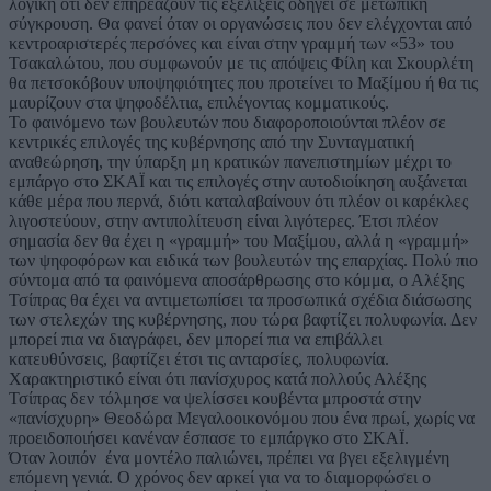
λογική ότι δεν επηρεάζουν τις εξελίξεις οδηγεί σε μετωπική
σύγκρουση. Θα φανεί όταν οι οργανώσεις που δεν ελέγχονται από
κεντροαριστερές περσόνες και είναι στην γραμμή των «53» του
Τσακαλώτου, που συμφωνούν με τις απόψεις Φίλη και Σκουρλέτη
θα πετσοκόβουν υποψηφιότητες που προτείνει το Μαξίμου ή θα τις
μαυρίζουν στα ψηφοδέλτια, επιλέγοντας κομματικούς.
Το φαινόμενο των βουλευτών που διαφοροποιούνται πλέον σε
κεντρικές επιλογές της κυβέρνησης από την Συνταγματική
αναθεώρηση, την ύπαρξη μη κρατικών πανεπιστημίων μέχρι το
εμπάργο στο ΣΚΑΪ και τις επιλογές στην αυτοδιοίκηση αυξάνεται
κάθε μέρα που περνά, διότι καταλαβαίνουν ότι πλέον οι καρέκλες
λιγοστεύουν, στην αντιπολίτευση είναι λιγότερες. Έτσι πλέον
σημασία δεν θα έχει η «γραμμή» του Μαξίμου, αλλά η «γραμμή»
των ψηφοφόρων και ειδικά των βουλευτών της επαρχίας. Πολύ πιο
σύντομα από τα φαινόμενα αποσάρθρωσης στο κόμμα, ο Αλέξης
Τσίπρας θα έχει να αντιμετωπίσει τα προσωπικά σχέδια διάσωσης
των στελεχών της κυβέρνησης, που τώρα βαφτίζει πολυφωνία. Δεν
μπορεί πια να διαγράφει, δεν μπορεί πια να επιβάλλει
κατευθύνσεις, βαφτίζει έτσι τις ανταρσίες, πολυφωνία.
Χαρακτηριστικό είναι ότι πανίσχυρος κατά πολλούς Αλέξης
Τσίπρας δεν τόλμησε να ψελίσσει κουβέντα μπροστά στην
«πανίσχυρη» Θεοδώρα Μεγαλοοικονόμου που ένα πρωί, χωρίς να
προειδοποιήσει κανέναν έσπασε το εμπάργκο στο ΣΚΑΪ.
Όταν λοιπόν ένα μοντέλο παλιώνει, πρέπει να βγει εξελιγμένη
επόμενη γενιά. Ο χρόνος δεν αρκεί για να το διαμορφώσει ο