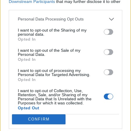
Downstream Participants
that may further disclose it to other
third parties.
Personal Data Processing Opt Outs
I want to opt-out of the Sharing of my
personal data.
Opted In
I want to opt-out of the Sale of my
Personal Data.
Opted In
I want to opt-out of processing my
ΜΠΟΡΕΙ ΝΑ ΣΑΣ ΕΝΔΙΑΦΕΡΕΙ
Personal Data for Targeted Advertising.
Opted In
Διαμαντοπούλου κατά Τσίπρα:
I want to opt-out of Collection, Use,
«Ποιος χρηματοδοτεί το νέο σας
Retention, Sale, and/or Sharing of my
Personal Data that Is Unrelated with the
κόμμα; Να απαντήσει για τα
Purposes for which it was collected.
χρήματα και την καμπάνια»
Opted Out
31/07/2026
CONFIRM
Σφοδρή επίθεση ΠΑΣΟΚ κατά