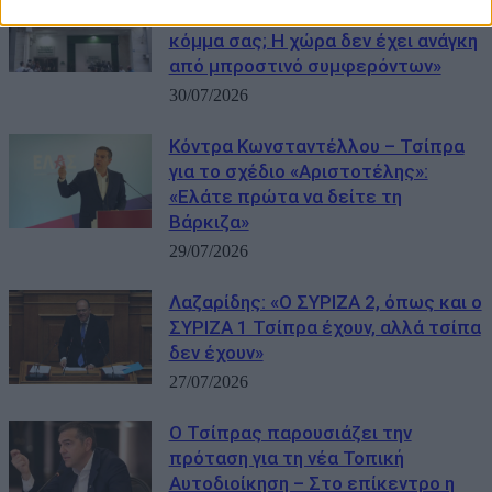
Τσίπρα: «Ποιος χρηματοδοτεί το
κόμμα σας; Η χώρα δεν έχει ανάγκη
από μπροστινό συμφερόντων»
30/07/2026
Κόντρα Κωνσταντέλλου – Τσίπρα
για το σχέδιο «Αριστοτέλης»:
«Ελάτε πρώτα να δείτε τη
Βάρκιζα»
29/07/2026
Λαζαρίδης: «Ο ΣΥΡΙΖΑ 2, όπως και ο
ΣΥΡΙΖΑ 1 Τσίπρα έχουν, αλλά τσίπα
δεν έχουν»
27/07/2026
Ο Τσίπρας παρουσιάζει την
πρόταση για τη νέα Τοπική
Αυτοδιοίκηση – Στο επίκεντρο η