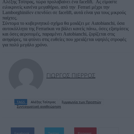
Αλέξης Τσίπρας, τώρα προλαβαίνει ένα facelift. Ας είμαστε
ειλικρινείς κανένα μεγαθήριο, από την Ferrari μέχρι την
Lamborghiniδεν επενδύει σε facelift, αυτά είναι για τους μικρούς
παίχτες.
Σύντομα το κυβερνητικό σχήμα θα μοιάζει με Autobianchi, όσα
αυτοκόλλητα της Ferrariκαι να βάλει κανείς πάνω, όσες εξατμίσεις
και όσες αεροτομές, παραμένει Autobianchi, ζορίζεται στις
ανηφόρες, τα φτύνει στις ευθείες που χρειάζεται υψηλές στροφές
για πολύ μεγάλο χρόνο.
ΓΙΏΡΓΟΣ ΠΙΈΡΡΟΣ
TAGS
Αλέξης Τσίπρας
Συμφωνία των Πρεσπών
Συνταγματική αναθεώρηση
Facebook
Twitter
Pinterest