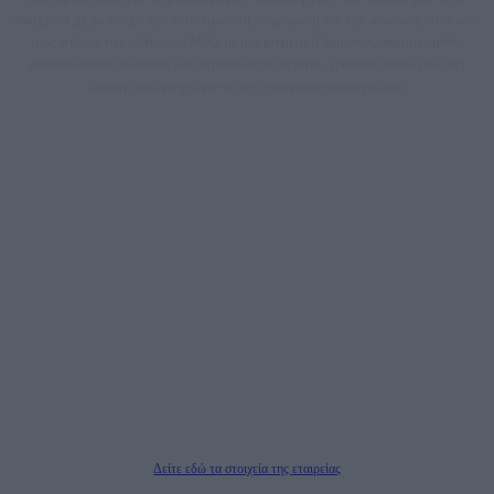
dailypost.gr, με στόχο την αντικειμενική ενημέρωση και την ανάλυση πίσω από
τους τίτλους των ειδήσεων. Μαζί με μια μαχητική δημοσιογραφική ομάδα,
αποκαλύπτουν πολιτικά και παραπολιτικά θέματα, γράφουν επωνύμως την
άποψη τους, με γνώμονα τον ενημερωμένο αναγνώστη.
DAILYPOST.GR – ΤΑΥΤΌΤΗΤΑ
Ιδιοκτήτρια εταιρεία: «ΝΟΗΣΙΣ ΙΚΕ»
Έδρα: Δήμος Αμαρουσίου Αττικής, Αγ. Αθανασίου αρ. 21, Τ.Κ. 15125
ΑΦΜ: 801093076, Δ.Ο.Υ.: ΚΕΦΟΔΕ ΑΤΤΙΚΗΣ, E-mail: press@dailypost.gr, Τηλ.
επικοινωνίας: 2108066997
Νόμιμος Εκπρόσωπος: Ζαχαρός Σταμάτης
Μέτοχοι: Ζαχαρός Σταμάτης, Κουβαράς Γεώργιος, ΥΠΗΡΕΣΙΕΣ ΠΡΟΗΓΜΕΝΗΣ
ΤΕΧΝΟΛΟΓΙΑΣ ΠΑΡΑΓΩΓΗΣ ΟΠΤΙΚΟΑΚΟΥΣΤΙΚΩΝ ΜΕΣΩΝ ΜΕΛΕΤΩΝ ΚΑΙ
ΠΑΡΟΧΗΣ ΥΠΗΡΕΣΙΩΝ PLD PLUS ΑΝΩΝ ΕΤΑΙΡΙΑ
Δικαιούχος του ονόματος τομέα (dailypost.gr): ΝΟΗΣΙΣ ΙΚΕ
Διευθυντής/Διαχειριστής: Ζαχαρός Σταμάτης
Διευθυντής Σύνταξης: Ρενάτο Λέκκα
Δείτε εδώ τα στοιχεία της εταιρείας