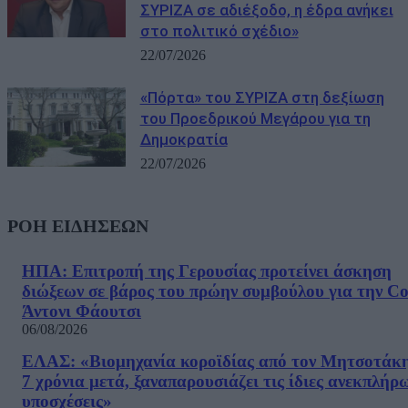
ΣΥΡΙΖΑ σε αδιέξοδο, η έδρα ανήκει
στο πολιτικό σχέδιο»
22/07/2026
«Πόρτα» του ΣΥΡΙΖΑ στη δεξίωση
του Προεδρικού Μεγάρου για τη
Δημοκρατία
22/07/2026
ΡΟΗ ΕΙΔΗΣΕΩΝ
ΗΠΑ: Επιτροπή της Γερουσίας προτείνει άσκηση
διώξεων σε βάρος του πρώην συμβούλου για την Co
Άντονι Φάουτσι
06/08/2026
ΕΛΑΣ: «Βιομηχανία κοροϊδίας από τον Μητσοτάκ
7 χρόνια μετά, ξαναπαρουσιάζει τις ίδιες ανεκπλήρ
υποσχέσεις»