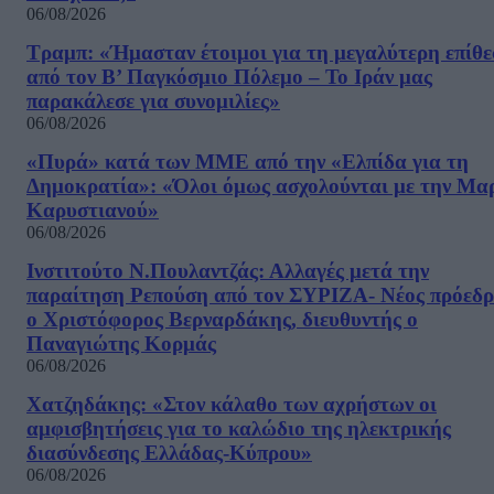
06/08/2026
Τραμπ: «Ήμασταν έτοιμοι για τη μεγαλύτερη επίθ
από τον Β’ Παγκόσμιο Πόλεμο – Το Ιράν μας
παρακάλεσε για συνομιλίες»
06/08/2026
«Πυρά» κατά των ΜΜΕ από την «Ελπίδα για τη
Δημοκρατία»: «Όλοι όμως ασχολούνται με την Μα
Καρυστιανού»
06/08/2026
Ινστιτούτο Ν.Πουλαντζάς: Αλλαγές μετά την
παραίτηση Ρεπούση από τον ΣΥΡΙΖΑ- Νέος πρόεδρ
ο Χριστόφορος Βερναρδάκης, διευθυντής ο
Παναγιώτης Κορμάς
06/08/2026
Χατζηδάκης: «Στον κάλαθο των αχρήστων οι
αμφισβητήσεις για το καλώδιο της ηλεκτρικής
διασύνδεσης Ελλάδας-Κύπρου»
06/08/2026