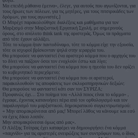
φύγω.
Μα επειδή μάθαινα έμεινα», έλεγε, για αυτούς που αγωνίζονται, για
τους ήρωες των πόλεων, για τις μητέρες, για τους πιτσιρικάδες των
δρόμων, για τους αγωνιστές.]
Ο Μπρέχτ παρακολούθησε διαλέξεις και μαθήματα για τον
Μαρξισμό στην Μαρξιστική Εργατική Σχολή, με σημερινούς
όρους, στο απόλυτο think tank της αριστεράς. Όμως τα πράγματα
από τότε έχουν αλλάξει.
Τότε το κόμμα ήταν παντοδύναμο, τότε το κόμμα είχε την εξουσία,
τότε οι ισχυροί βρίσκονταν ψηλά στην ιεραρχία του.
Θα μπορούσε να φανταστεί ένα αριστερό κόμμα που ο αρχηγός του
το δίνει να παίζουν όσοι τον ενοχλούν έστω και λίγο;
Θα μπορούσε να φανταστεί ένα κόμμα που η ηγεσία του δεν ορίζει
το κυβερνητικό περιεχόμενο;
Θα μπορούσε να φανταστεί ένα κόμμα που οι αριστεροί,
παρακολουθούν τις αποφάσεις των σκλυροπηρηνικών δεξιών;
Θα μπορούσε να φανταστεί κάτι σαν τον ΣΥΡΙΖΑ;
Προφανώς όχι… Στο ποίημα του «Αλλά ποιος είναι το κόμμα» ,
έγραφε, έχοντας κατανοήσει πέρα από τον ορθολογισμό και τον
παραλογισμό του μαρξιστικού, δημοκρατικού συγκεντρωτισμού:
« Μην απομακρύνεσαι από μας! Μπορεί λάθος να κάνουμε και εσύ
να έχεις δίκιο λοιπόν.
Μην απομακρύνεσαι όμως από μας».
Ο Αλέξης Τσίπρας έχει καταφέρει να δημιουργήσει ένα κόμμα
«παιχνίδι» για τις αριστερές ονειρώξεις των συντρόφων του, ο ίδιος