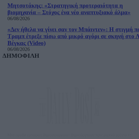
Μητσοτάκης: «Στρατηγική προτεραιότητα η
βιομηχανία – Στόχος ένα νέο αναπτυξιακό άλμα»
06/08/2026
«Δεν ήθελα να γίνει σαν τον Μπάιντεν»: Η στιγμή π
Τραμπ έτρεξε πίσω από μικρό αγόρι σε σκηνή στο 
Βέγκας (Video)
06/08/2026
ΔΗΜΟΦΙΛΗ
Μία ομάδα έμπειρων δημοσιογράφων δημιούργησαν πριν μερικά χρόνια το