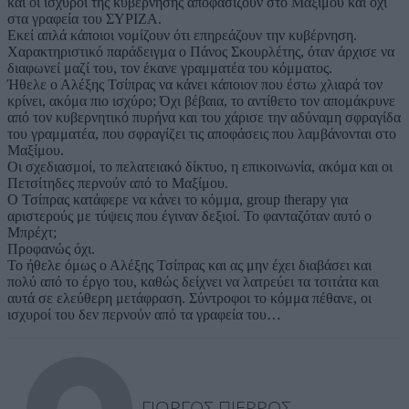
και οι ισχυροί της κυβέρνησης αποφασίζουν στο Μαξίμου και όχι
στα γραφεία του ΣΥΡΙΖΑ.
Εκεί απλά κάποιοι νομίζουν ότι επηρεάζουν την κυβέρνηση.
Χαρακτηριστικό παράδειγμα ο Πάνος Σκουρλέτης, όταν άρχισε να
διαφωνεί μαζί του, τον έκανε γραμματέα του κόμματος.
Ήθελε ο Αλέξης Τσίπρας να κάνει κάποιον που έστω χλιαρά τον
κρίνει, ακόμα πιο ισχύρο; Όχι βέβαια, το αντίθετο τον απομάκρυνε
από τον κυβερνητικό πυρήνα και του χάρισε την αδύναμη σφραγίδα
του γραμματέα, που σφραγίζει τις αποφάσεις που λαμβάνονται στο
Μαξίμου.
Οι σχεδιασμοί, το πελατειακό δίκτυο, η επικοινωνία, ακόμα και οι
Πετσίτηδες περνούν από το Μαξίμου.
Ο Τσίπρας κατάφερε να κάνει το κόμμα, group therapy για
αριστερούς με τύψεις που έγιναν δεξιοί. Το φανταζόταν αυτό ο
Μπρέχτ;
Προφανώς όχι.
Το ήθελε όμως ο Αλέξης Τσίπρας και ας μην έχει διαβάσει και
πολύ από το έργο του, καθώς δείχνει να λατρεύει τα τσιτάτα και
αυτά σε ελεύθερη μετάφραση. Σύντροφοι το κόμμα πέθανε, οι
ισχυροί του δεν περνούν από τα γραφεία του…
ΓΙΏΡΓΟΣ ΠΙΈΡΡΟΣ