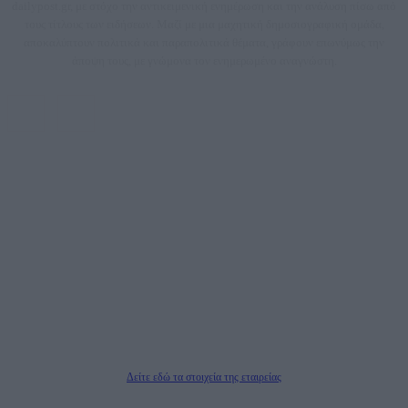
dailypost.gr, με στόχο την αντικειμενική ενημέρωση και την ανάλυση πίσω από
τους τίτλους των ειδήσεων. Μαζί με μια μαχητική δημοσιογραφική ομάδα,
αποκαλύπτουν πολιτικά και παραπολιτικά θέματα, γράφουν επωνύμως την
άποψη τους, με γνώμονα τον ενημερωμένο αναγνώστη.
DAILYPOST.GR – ΤΑΥΤΌΤΗΤΑ
Ιδιοκτήτρια εταιρεία: «ΝΟΗΣΙΣ ΙΚΕ»
Έδρα: Δήμος Αμαρουσίου Αττικής, Αγ. Αθανασίου αρ. 21, Τ.Κ. 15125
ΑΦΜ: 801093076, Δ.Ο.Υ.: ΚΕΦΟΔΕ ΑΤΤΙΚΗΣ, E-mail: press@dailypost.gr, Τηλ.
επικοινωνίας: 2108066997
Νόμιμος Εκπρόσωπος: Ζαχαρός Σταμάτης
Μέτοχοι: Ζαχαρός Σταμάτης, Κουβαράς Γεώργιος, ΥΠΗΡΕΣΙΕΣ ΠΡΟΗΓΜΕΝΗΣ
ΤΕΧΝΟΛΟΓΙΑΣ ΠΑΡΑΓΩΓΗΣ ΟΠΤΙΚΟΑΚΟΥΣΤΙΚΩΝ ΜΕΣΩΝ ΜΕΛΕΤΩΝ ΚΑΙ
ΠΑΡΟΧΗΣ ΥΠΗΡΕΣΙΩΝ PLD PLUS ΑΝΩΝ ΕΤΑΙΡΙΑ
Δικαιούχος του ονόματος τομέα (dailypost.gr): ΝΟΗΣΙΣ ΙΚΕ
Διευθυντής/Διαχειριστής: Ζαχαρός Σταμάτης
Διευθυντής Σύνταξης: Ρενάτο Λέκκα
Δείτε εδώ τα στοιχεία της εταιρείας