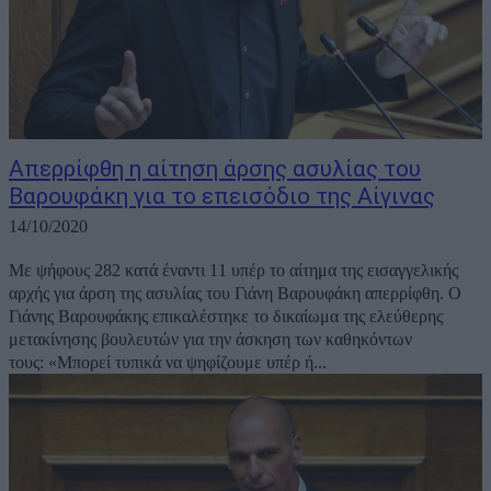
Απερρίφθη η αίτηση άρσης ασυλίας του
Βαρουφάκη για το επεισόδιο της Αίγινας
14/10/2020
Με ψήφους 282 κατά έναντι 11 υπέρ το αίτημα της εισαγγελικής
αρχής για άρση της ασυλίας του Γιάνη Βαρουφάκη απερρίφθη. Ο
Γιάνης Βαρουφάκης επικαλέστηκε το δικαίωμα της ελεύθερης
μετακίνησης βουλευτών για την άσκηση των καθηκόντων
τους: «Μπορεί τυπικά να ψηφίζουμε υπέρ ή...