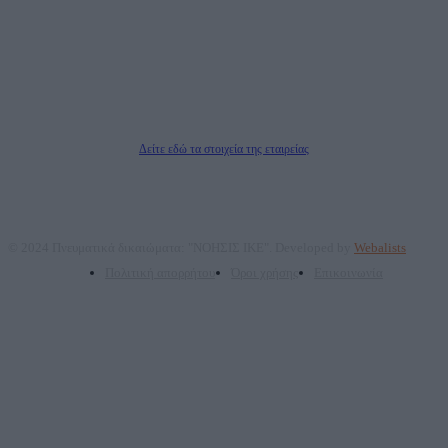
ΑΦΜ: 801093076, Δ.Ο.Υ.: ΚΕΦΟΔΕ ΑΤΤΙΚΗΣ, E-mail: press@dailypost.gr, Τηλ.
επικοινωνίας: 2108066997
Νόμιμος Εκπρόσωπος: Ζαχαρός Σταμάτης
Μέτοχοι: Ζαχαρός Σταμάτης, Κουβαράς Γεώργιος, ΥΠΗΡΕΣΙΕΣ ΠΡΟΗΓΜΕΝΗΣ
ΤΕΧΝΟΛΟΓΙΑΣ ΠΑΡΑΓΩΓΗΣ ΟΠΤΙΚΟΑΚΟΥΣΤΙΚΩΝ ΜΕΣΩΝ ΜΕΛΕΤΩΝ ΚΑΙ
ΠΑΡΟΧΗΣ ΥΠΗΡΕΣΙΩΝ PLD PLUS ΑΝΩΝ ΕΤΑΙΡΙΑ
Δικαιούχος του ονόματος τομέα (dailypost.gr): ΝΟΗΣΙΣ ΙΚΕ
Διευθυντής/Διαχειριστής: Ζαχαρός Σταμάτης
Διευθυντής Σύνταξης: Ρενάτο Λέκκα
Δείτε εδώ τα στοιχεία της εταιρείας
© 2024 Πνευματικά δικαιώματα: "ΝΟΗΣΙΣ ΙΚΕ". Developed by
Webalists
Πολιτική απορρήτου
Όροι χρήσης
Επικοινωνία