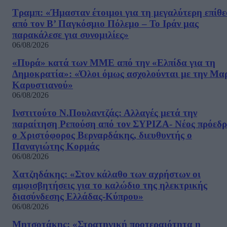
Τραμπ: «Ήμασταν έτοιμοι για τη μεγαλύτερη επίθ
από τον Β’ Παγκόσμιο Πόλεμο – Το Ιράν μας
παρακάλεσε για συνομιλίες»
06/08/2026
«Πυρά» κατά των ΜΜΕ από την «Ελπίδα για τη
Δημοκρατία»: «Όλοι όμως ασχολούνται με την Μα
Καρυστιανού»
06/08/2026
Ινστιτούτο Ν.Πουλαντζάς: Αλλαγές μετά την
παραίτηση Ρεπούση από τον ΣΥΡΙΖΑ- Νέος πρόεδρ
ο Χριστόφορος Βερναρδάκης, διευθυντής ο
Παναγιώτης Κορμάς
06/08/2026
Χατζηδάκης: «Στον κάλαθο των αχρήστων οι
αμφισβητήσεις για το καλώδιο της ηλεκτρικής
διασύνδεσης Ελλάδας-Κύπρου»
06/08/2026
Μητσοτάκης: «Στρατηγική προτεραιότητα η