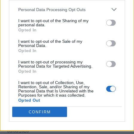
Βαρουφάκη, ο οποίος, κατά την περίοδο της καραντίνας λόγω
κορωνοϊού, και την προσπάθεια του να μεταβεί στην Αίγινα,
Personal Data Processing Opt Outs
αρνήθηκε τον έλεγχο του από άνθρωπο του Λιμενικού Σώματος.
I want to opt-out of the Sharing of my
Ειδικότερα αναφέρει ο «Βηματοδότης»: Σήμερα...
personal data.
Opted In
1
2
Σελίδα 1 από 2
I want to opt-out of the Sale of my
Personal Data.
Opted In
I want to opt-out of processing my
Personal Data for Targeted Advertising.
ΡΟΗ ΕΙΔΗΣΕΩΝ
Opted In
ΗΠΑ: Επιτροπή της Γερουσίας προτείνει άσκηση
I want to opt-out of Collection, Use,
Retention, Sale, and/or Sharing of my
διώξεων σε βάρος του πρώην συμβούλου για την Co
Personal Data that Is Unrelated with the
Άντονι Φάουτσι
Purposes for which it was collected.
Opted Out
06/08/2026
ΕΛΑΣ: «Βιομηχανία κοροϊδίας από τον Μητσοτάκ
CONFIRM
7 χρόνια μετά, ξαναπαρουσιάζει τις ίδιες ανεκπλήρ
υποσχέσεις»
06/08/2026