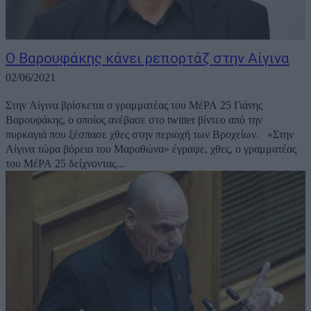
Ο Βαρουφάκης κάνει ρεπορτάζ στην Αίγινα
02/06/2021
Στην Αίγινα βρίσκεται ο γραμματέας του ΜέΡΑ 25 Γιάνης
Βαρουφάκης, ο οποίος ανέβασε στο twitter βίντεο από την
πυρκαγιά που ξέσπασε χθες στην περιοχή των Βροχείων. «Στην
Αίγινα τώρα βόρεια του Μαραθώνα» έγραψε, χθες, ο γραμματέας
του ΜέΡΑ 25 δείχνοντας...