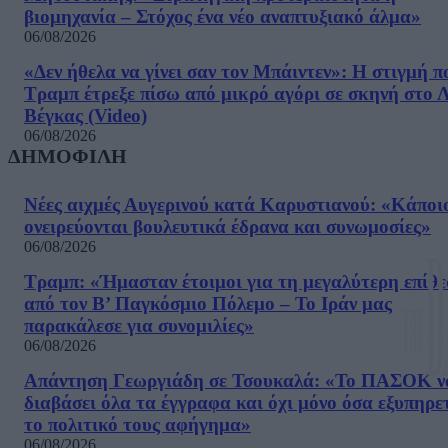
βιομηχανία – Στόχος ένα νέο αναπτυξιακό άλμα»
06/08/2026
«Δεν ήθελα να γίνει σαν τον Μπάιντεν»: Η στιγμή π
Τραμπ έτρεξε πίσω από μικρό αγόρι σε σκηνή στο 
Βέγκας (Video)
06/08/2026
ΔΗΜΟΦΙΛΗ
Νέες αιχμές Αυγερινού κατά Καρυστιανού: «Kάποι
ονειρεύονται βουλευτικά έδρανα και συνωμοσίες»
06/08/2026
Τραμπ: «Ήμασταν έτοιμοι για τη μεγαλύτερη επίθ
από τον Β’ Παγκόσμιο Πόλεμο – Το Ιράν μας
παρακάλεσε για συνομιλίες»
06/08/2026
Απάντηση Γεωργιάδη σε Τσουκαλά: «Το ΠΑΣΟΚ ν
διαβάσει όλα τα έγγραφα και όχι μόνο όσα εξυπηρε
το πολιτικό τους αφήγημα»
06/08/2026