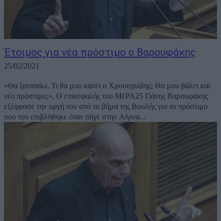
Έτοιμος για νέα πρόστιμο ο Βαρουφάκης
25/02/2021
«Θα ξαναπάω. Τι θα μου κάνει ο Χρυσοχοίδης; Θα μου βάλει και
νέο πρόστιμο;». Ο επικεφαλής του ΜέΡΑ25 Γιάνης Βαρουφάκης
εξέφρασε την οργή του από το βήμα της Βουλής για το πρόστιμο
που του επιβλήθηκε όταν πήγε στην Αίγινα...