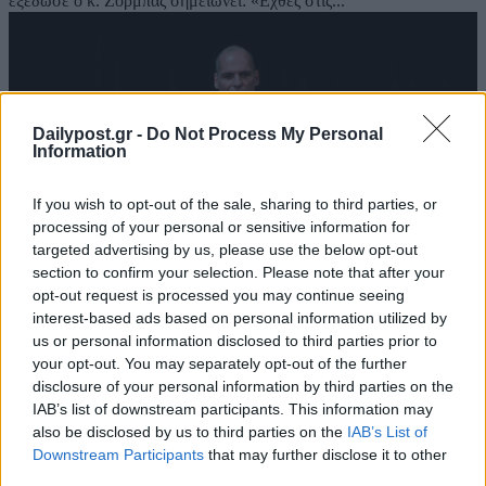
εξέδωσε ο κ. Ζορμπάς σημειώνει: «Εχθές στις...
Dailypost.gr -
Do Not Process My Personal
Information
If you wish to opt-out of the sale, sharing to third parties, or
processing of your personal or sensitive information for
targeted advertising by us, please use the below opt-out
section to confirm your selection. Please note that after your
opt-out request is processed you may continue seeing
interest-based ads based on personal information utilized by
us or personal information disclosed to third parties prior to
Τι είπε ο Βαρουφάκης στο λιμενικό που τον
your opt-out. You may separately opt-out of the further
έλεγξε στην Αίγινα την περίοδο της
disclosure of your personal information by third parties on the
καραντίνας
IAB’s list of downstream participants. This information may
14/07/2020
also be disclosed by us to third parties on the
IAB’s List of
Downstream Participants
that may further disclose it to other
Ο «Βηματοδότης» σήμερα αναφέρεται στο περιστατικό με τον Γ.
third parties.