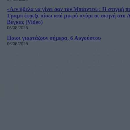
«Δεν ήθελα να γίνει σαν τον Μπάιντεν»: Η στιγμή π
Τραμπ έτρεξε πίσω από μικρό αγόρι σε σκηνή στο 
Βέγκας (Video)
06/08/2026
Ποιοι γιορτάζουν σήμερα, 6 Αυγούστου
06/08/2026
Μία ομάδα έμπειρων δημοσιογράφων δημιούργησαν πριν μερικά χρόνια το
dailypost.gr, με στόχο την αντικειμενική ενημέρωση και την ανάλυση πίσω από
τους τίτλους των ειδήσεων. Μαζί με μια μαχητική δημοσιογραφική ομάδα,
αποκαλύπτουν πολιτικά και παραπολιτικά θέματα, γράφουν επωνύμως την
άποψη τους, με γνώμονα τον ενημερωμένο αναγνώστη.
DAILYPOST.GR – ΤΑΥΤΌΤΗΤΑ
Ιδιοκτήτρια εταιρεία: «ΝΟΗΣΙΣ ΙΚΕ»
Έδρα: Δήμος Αμαρουσίου Αττικής, Αγ. Αθανασίου αρ. 21, Τ.Κ. 15125