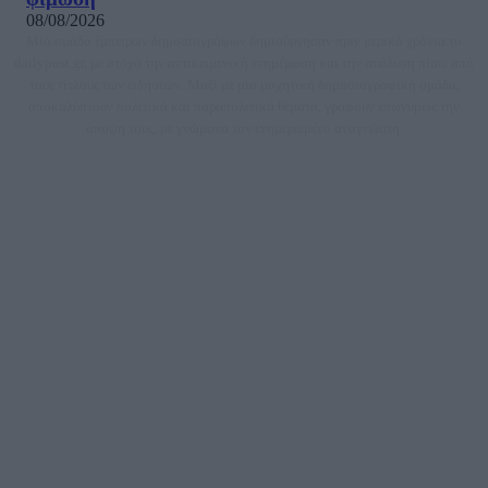
08/08/2026
Μία ομάδα έμπειρων δημοσιογράφων δημιούργησαν πριν μερικά χρόνια το
dailypost.gr, με στόχο την αντικειμενική ενημέρωση και την ανάλυση πίσω από
τους τίτλους των ειδήσεων. Μαζί με μια μαχητική δημοσιογραφική ομάδα,
αποκαλύπτουν πολιτικά και παραπολιτικά θέματα, γράφουν επωνύμως την
άποψη τους, με γνώμονα τον ενημερωμένο αναγνώστη.
DAILYPOST.GR – ΤΑΥΤΌΤΗΤΑ
Ιδιοκτήτρια εταιρεία: «ΝΟΗΣΙΣ ΙΚΕ»
Έδρα: Δήμος Αμαρουσίου Αττικής, Αγ. Αθανασίου αρ. 21, Τ.Κ. 15125
ΑΦΜ: 801093076, Δ.Ο.Υ.: ΚΕΦΟΔΕ ΑΤΤΙΚΗΣ, E-mail: press@dailypost.gr, Τηλ.
επικοινωνίας: 2108066997
Νόμιμος Εκπρόσωπος: Ζαχαρός Σταμάτης
Μέτοχοι: Ζαχαρός Σταμάτης, Κουβαράς Γεώργιος, ΥΠΗΡΕΣΙΕΣ ΠΡΟΗΓΜΕΝΗΣ
ΤΕΧΝΟΛΟΓΙΑΣ ΠΑΡΑΓΩΓΗΣ ΟΠΤΙΚΟΑΚΟΥΣΤΙΚΩΝ ΜΕΣΩΝ ΜΕΛΕΤΩΝ ΚΑΙ
ΠΑΡΟΧΗΣ ΥΠΗΡΕΣΙΩΝ PLD PLUS ΑΝΩΝ ΕΤΑΙΡΙΑ
Δικαιούχος του ονόματος τομέα (dailypost.gr): ΝΟΗΣΙΣ ΙΚΕ
Διευθυντής/Διαχειριστής: Ζαχαρός Σταμάτης