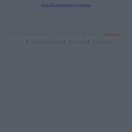
Διευθυντής Σύνταξης: Ρενάτο Λέκκα
Δείτε εδώ τα στοιχεία της εταιρείας
© 2024 Πνευματικά δικαιώματα: "ΝΟΗΣΙΣ ΙΚΕ". Developed by
Webalists
Πολιτική απορρήτου
Όροι χρήσης
Επικοινωνία