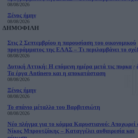
08/08/2026
Ξένος ήμην
08/08/2026
ΔΗΜΟΦΙΛΗ
Στις 2 Σεπτεμβρίου η παρουσίαση του οικονομικού
προγράμματος της ΕΛΑΣ – Τι περιλαμβάνει το σχέ
08/08/2026
Δυτική Αττική: Η επόμενη ημέρα μετά τις πυρκαγιέ
Τα έργα Antinero και η αποκατάσταση
08/08/2026
Ξένος ήμην
08/08/2026
Το σπάνιο μέταλλο του Βαρβιτσιώτη
08/08/2026
Νέο πλήγμα για το κόμμα Καρυστιανού: Αποχωρεί 
Νίκος Μπρουτζάκης – Καταγγέλει αυθαιρεσία και
φίμωση