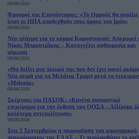
08/08/2026
Φρουροί της Επανάστασης: «Το Ορμούζ θα ανοίξει
όταν οι ΗΠΑ αποδεχθούν τους όρους του Ιράν»
08/08/2026
Νέο πλήγμα για το κόμμα Καρυστιανού: Αποχωρεί 
Νίκος Μπρουτζάκης – Καταγγέλει αυθαιρεσία και
φίμωση
08/08/2026
«Θα δείξει μια πλευρά της που δεν έχει φανεί ακόμ
Νέα σειρά για τη Μελάνια Τραμπ μετά το ντοκιμαν
«Melania»
08/08/2026
Σκέρτσος για ΠΑΣΟΚ: «Κανένα ουσιαστικό
επιχείρημα για την έκθεση του ΟΟΣΑ – Αξίζουμε ό
καλύτερη αντιπολίτευση»
08/08/2026
Στις 2 Σεπτεμβρίου η παρουσίαση του οικονομικού
προγράμματος της ΕΛΑΣ – Τι περιλαμβάνει το σχέ