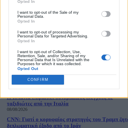
Το πρώτο αντάρτικο για το κόμμα του
Opted In
Βαρουφάκη στη χθεσινή ψηφοφορία
I want to opt-out of the Sale of my
Personal Data.
12/12/2019
Opted In
Κάποτε ο Γιάννης Βαρουφάκης έκανε αντάρτικα, τώρα ήρθε η ώρα
I want to opt-out of processing my
να τα υποστεί στο ίδιο του το κόμμα μιας η βουλευτής του
Personal Data for Targeted Advertising.
Αγγελική Αδαμοπούλου διαφοροποιήθηκε από τη γραμμή του
Opted In
Μέρα25 στη χθεσινή ψηφοφορία για την ψήφο των αποδήμων. Το
I want to opt-out of Collection, Use,
σχετικό...
Retention, Sale, and/or Sharing of my
Personal Data that Is Unrelated with the
Purposes for which it was collected.
Opted Out
CONFIRM
ΡΟΗ ΕΙΔΗΣΕΩΝ
Η Ισπανία επιβάλλει συνοριακούς ελέγχους σε
ταξιδιώτες από την Ιταλία
08/08/2026
CNN: Γιατί ο κορυφαίος στρατηγός του Τραμπ ζητ
διπλωματική έξοδο από το Ιράν