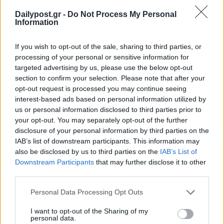
Dailypost.gr -
Do Not Process My Personal
Έχουμε ακούσει διάφορα περίεργα κατά καιρούς στη Βουλή, αλλά
Information
το χθεσινό που ακούσαμε από βουλευτή του ΜέΡΑ25 νομίζω
ξεπερνά τα συνήθη όρια της κοινοβουλευτικής ευρηματικότητας,
γράφει ο "Μικροπολιτικός" στην εφημερίδα ΤΑ ΝΕΑ. Και
If you wish to opt-out of the sale, sharing to third parties, or
συνεχίζει: "Η εισηγήτρια του κόμματος, Αγγελική
processing of your personal or sensitive information for
Αδαμοπούλου,...
targeted advertising by us, please use the below opt-out
section to confirm your selection. Please note that after your
opt-out request is processed you may continue seeing
interest-based ads based on personal information utilized by
us or personal information disclosed to third parties prior to
your opt-out. You may separately opt-out of the further
disclosure of your personal information by third parties on the
IAB’s list of downstream participants. This information may
also be disclosed by us to third parties on the
IAB’s List of
Downstream Participants
that may further disclose it to other
third parties.
Personal Data Processing Opt Outs
I want to opt-out of the Sharing of my
personal data.