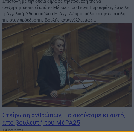
Επιστολή με την οποία δήλωσε την πρόθεσή της να
ανεξαρτητοποιηθεί από το Μέρα25 του Γιάνη Βαρουφάκη, έστειλε
η Αγγελική Αδαμοπούλου.Η Αγγ. Αδαμοπούλου στην επιστολή
της στον πρόεδρο της Βουλής καταγγέλλει πως...
Στείρωση ανθρώπων; Το ακούσαμε κι αυτό,
από βουλευτή του ΜέΡΑ25
16/09/2021