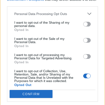
third parties.
Personal Data Processing Opt Outs
Ο Δούκας απαντά στα 3 υπουργεία για τη
I want to opt-out of the Sharing of my
Βασιλίσσης Όλγας: «Ο Δήμος Αθηναίων δε θα
personal data.
Opted In
κάνει πίσω»
29/08/2025
I want to opt-out of the Sale of my
Personal Data.
Opted In
Η αντιπαράθεση για τη Βασιλίσσης Όλγας, αυξάνεται με τον
δήμαρχο Αθηναίων, Χάρη Δούκα, να τονίζει πως ο δήμος δεν θα
I want to opt-out of processing my
κάνει πίσω. Σχολιάζοντας την ανακοίνωση των υπουργείων
Personal Data for Targeted Advertising.
Περιβάλλοντος, Πολιτισμού και Υποδομών, ο Δήμος Αθηναίων
Opted In
υποστηρίζει ότι ενώθηκαν «για να υπερασπιστούν...
I want to opt-out of Collection, Use,
Retention, Sale, and/or Sharing of my
1
2
Σελίδα 1 από 2
Personal Data that Is Unrelated with the
Purposes for which it was collected.
Opted Out
CONFIRM
ΡΟΗ ΕΙΔΗΣΕΩΝ