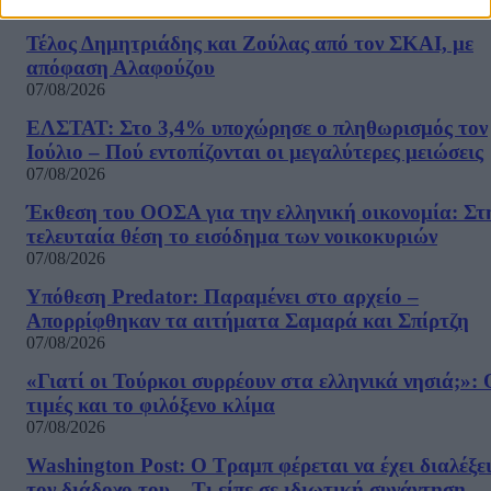
Τέλος Δημητριάδης και Ζούλας από τον ΣΚΑΙ, με
απόφαση Αλαφούζου
07/08/2026
ΕΛΣΤΑΤ: Στο 3,4% υποχώρησε ο πληθωρισμός τον
Ιούλιο – Πού εντοπίζονται οι μεγαλύτερες μειώσεις
07/08/2026
Έκθεση του ΟΟΣΑ για την ελληνική οικονομία: Στ
τελευταία θέση το εισόδημα των νοικοκυριών
07/08/2026
Υπόθεση Predator: Παραμένει στο αρχείο –
Απορρίφθηκαν τα αιτήματα Σαμαρά και Σπίρτζη
07/08/2026
«Γιατί οι Τούρκοι συρρέουν στα ελληνικά νησιά;»: 
τιμές και το φιλόξενο κλίμα
07/08/2026
Washington Post: Ο Τραμπ φέρεται να έχει διαλέξε
τον διάδοχο του – Τι είπε σε ιδιωτική συνάντηση