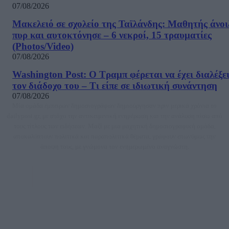
07/08/2026
Μακελειό σε σχολείο της Ταϊλάνδης: Μαθητής άνοι
πυρ και αυτοκτόνησε – 6 νεκροί, 15 τραυματίες
(Photos/Video)
07/08/2026
Washington Post: Ο Τραμπ φέρεται να έχει διαλέξε
τον διάδοχο του – Τι είπε σε ιδιωτική συνάντηση
07/08/2026
Μία ομάδα έμπειρων δημοσιογράφων δημιούργησαν πριν μερικά χρόνια το
dailypost.gr, με στόχο την αντικειμενική ενημέρωση και την ανάλυση πίσω από
τους τίτλους των ειδήσεων. Μαζί με μια μαχητική δημοσιογραφική ομάδα,
αποκαλύπτουν πολιτικά και παραπολιτικά θέματα, γράφουν επωνύμως την
άποψη τους, με γνώμονα τον ενημερωμένο αναγνώστη.
DAILYPOST.GR – ΤΑΥΤΌΤΗΤΑ