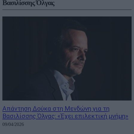
Βασιλίσσης Όλγας
Απάντηση Δούκα στη Μενδώνη για τη
Βασιλίσσης Όλγας: «Έχει επιλεκτική μνήμη»
09/04/2026