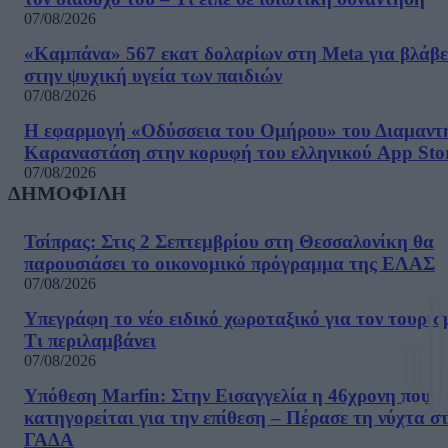
07/08/2026
«Καμπάνα» 567 εκατ δολαρίων στη Meta για βλάβε
στην ψυχική υγεία των παιδιών
07/08/2026
Η εφαρμογή «Οδύσσεια του Ομήρου» του Διαμαντ
Καραναστάση στην κορυφή του ελληνικού App Sto
07/08/2026
ΔΗΜΟΦΙΛΗ
Τσίπρας: Στις 2 Σεπτεμβρίου στη Θεσσαλονίκη θα
παρουσιάσει το οικονομικό πρόγραμμα της ΕΛΑΣ
07/08/2026
Υπεγράφη το νέο ειδικό χωροταξικό για τον τουρισ
Τι περιλαμβάνει
07/08/2026
Υπόθεση Marfin: Στην Εισαγγελία η 46χρονη που
κατηγορείται για την επίθεση – Πέρασε τη νύχτα σ
ΓΑΔΑ