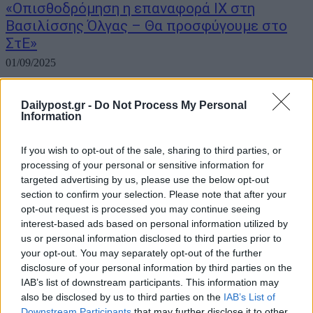
«Οπισθοδρόμηση η επαναφορά ΙΧ στη
Βασιλίσσης Όλγας – Θα προσφύγουμε στο
ΣτΕ»
01/09/2025
Την έντονη ανησυχία και την πλήρη αντίθεση στην πρόσφατη
Dailypost.gr -
Do Not Process My Personal
πρόταση του δημάρχου Αθηναίων για την επαναφορά της οδικής
Information
κυκλοφορίας στη Λεωφόρο Βασιλίσσης Όλγας, πάνω στη γραμμή
του Τραμ, στην κατεύθυνση προς Αρδηττού εκφράζει με
ανακοίνωσή του το Σωματείο Ηλεκτροδηγών...
If you wish to opt-out of the sale, sharing to third parties, or
processing of your personal or sensitive information for
targeted advertising by us, please use the below opt-out
section to confirm your selection. Please note that after your
opt-out request is processed you may continue seeing
interest-based ads based on personal information utilized by
us or personal information disclosed to third parties prior to
your opt-out. You may separately opt-out of the further
disclosure of your personal information by third parties on the
IAB’s list of downstream participants. This information may
also be disclosed by us to third parties on the
IAB’s List of
Downstream Participants
that may further disclose it to other