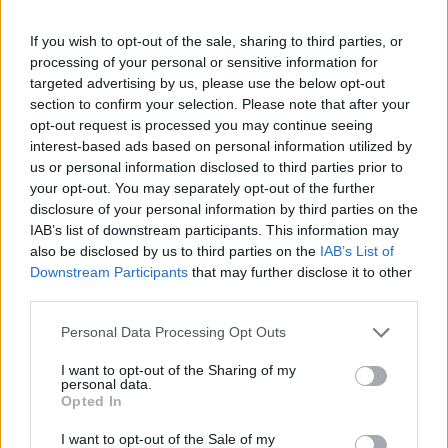
If you wish to opt-out of the sale, sharing to third parties, or
processing of your personal or sensitive information for
targeted advertising by us, please use the below opt-out
section to confirm your selection. Please note that after your
opt-out request is processed you may continue seeing
interest-based ads based on personal information utilized by
us or personal information disclosed to third parties prior to
your opt-out. You may separately opt-out of the further
disclosure of your personal information by third parties on the
IAB’s list of downstream participants. This information may
also be disclosed by us to third parties on the
IAB’s List of
Τράπεζα της Ελλάδος: Οκτώ μέτρα στήριξης
Downstream Participants
that may further disclose it to other
προς… κορωνόπληκτους δανειολήπτες
third parties.
30/06/2020
Personal Data Processing Opt Outs
Τους βασικούς άξονες της στρατηγικής της κυβέρνησης, αναφορικά
I want to opt-out of the Sharing of my
με τη στήριξη των δανειοληπτών, που έχουν πληγεί από την
personal data.
Opted In
πανδημία, αναλύει η Τράπεζα της Ελλάδος (ΤτΕ) στην Ετήσια
Έκθεση για τη Νομισματική Πολιτική, που κατατέθηκε χθες,
I want to opt-out of the Sale of my
Δευτέρα, στον πρόεδρο της...