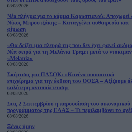
08/08/2026
Νέο πλήγμα για το κόμμα Καρυστιανού: Αποχωρεί 
Νίκος Μπρουτζάκης – Καταγγέλει αυθαιρεσία και
φίμωση
08/08/2026
«Θα δείξει μια πλευρά της που δεν έχει φανεί ακόμ
Νέα σειρά για τη Μελάνια Τραμπ μετά το ντοκιμαν
«Melania»
08/08/2026
Σκέρτσος για ΠΑΣΟΚ: «Κανένα ουσιαστικό
επιχείρημα για την έκθεση του ΟΟΣΑ – Αξίζουμε ό
καλύτερη αντιπολίτευση»
08/08/2026
Στις 2 Σεπτεμβρίου η παρουσίαση του οικονομικού
προγράμματος της ΕΛΑΣ – Τι περιλαμβάνει το σχέ
08/08/2026
Ξένος ήμην