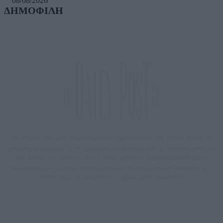
08/08/2026
ΔΗΜΟΦΙΛΗ
Μία ομάδα έμπειρων δημοσιογράφων δημιούργησαν πριν μερικά χρόνια το
dailypost.gr, με στόχο την αντικειμενική ενημέρωση και την ανάλυση πίσω από
τους τίτλους των ειδήσεων. Μαζί με μια μαχητική δημοσιογραφική ομάδα,
αποκαλύπτουν πολιτικά και παραπολιτικά θέματα, γράφουν επωνύμως την
άποψη τους, με γνώμονα τον ενημερωμένο αναγνώστη.