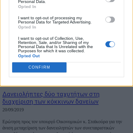
Personal Data.
Opted In
I want to opt-out of processing my
Personal Data for Targeted Advertising.
Opted In
I want to opt-out of Collection, Use,
Retention, Sale, and/or Sharing of my
Personal Data that Is Unrelated with the
Purposes for which it was collected.
Opted Out
CONFIRM
Δανειολήπτες δύο ταχυτήτων στη
διαχείριση των κόκκινων δανείων
20/09/2019
Ερώτηση προς τον υπουργό Οικονομικών κ. Σταϊκούρα για την
άνιση μεταχείριση των δανειοληπτών των συνεταιριστικών