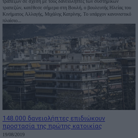
τραπεζών σε σχέση με τους δανειολήπτες των συστημικών
τραπεζών, κατέθεσε σήμερα στη Βουλή, ο βουλευτής Ηλείας του
Κινήματος Αλλαγής, Μιχάλης Κατρίνης. Το υπάρχον κανονιστικό
πλαίσιο...
148.000 δανειολήπτες επιδιώκουν
προστασία της πρώτης κατοικίας
19/08/2019