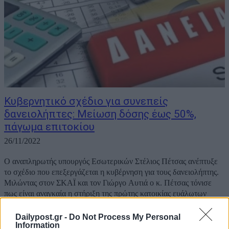
Κυβερνητικό σχέδιο για συνεπείς
δανειολήπτες: Μείωση δόσης έως 50%,
πάγωμα επιτοκίου
26/11/2022
Ο αναπληρωτής υπουργός Εσωτερικών Στέλιος Πέτσας ανέπτυξε
το σχέδιο που επεξεργάζεται η κυβέρνηση για τους δανειολήπτης.
Μιλώντας στον ΣΚΑΪ και τον Γιώργο Αυτιά ο κ. Πέτσας τόνισε
πως είναι αναγκαία η στήριξη της πρώτης κατοικίας ευάλωτων
οφειλετών. Μάλιστα πρότεινε να...
Dailypost.gr -
Do Not Process My Personal
Information