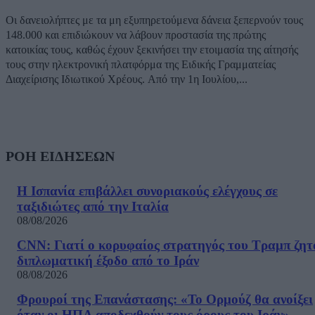
Oι δανειολήπτες με τα μη εξυπηρετούμενα δάνεια ξεπερνούν τους
148.000 και επιδιώκουν να λάβουν προστασία της πρώτης
κατοικίας τους, καθώς έχουν ξεκινήσει την ετοιμασία της αίτησής
τους στην ηλεκτρονική πλατφόρμα της Ειδικής Γραμματείας
Διαχείρισης Ιδιωτικού Χρέους. Από την 1η Ιουλίου,...
ΡΟΗ ΕΙΔΗΣΕΩΝ
Η Ισπανία επιβάλλει συνοριακούς ελέγχους σε
ταξιδιώτες από την Ιταλία
08/08/2026
CNN: Γιατί ο κορυφαίος στρατηγός του Τραμπ ζητ
διπλωματική έξοδο από το Ιράν
08/08/2026
Φρουροί της Επανάστασης: «Το Ορμούζ θα ανοίξει
όταν οι ΗΠΑ αποδεχθούν τους όρους του Ιράν»