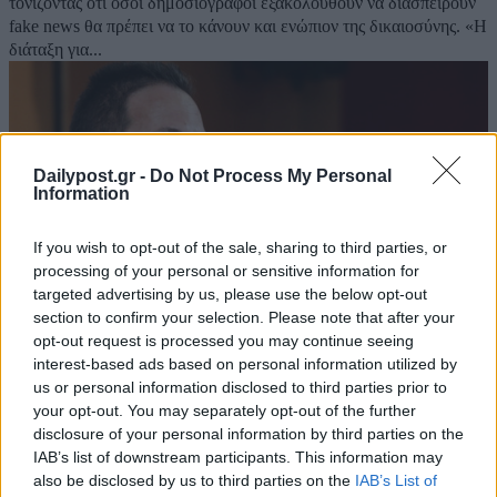
τονίζοντας ότι όσοι δημοσιογράφοι εξακολουθούν να διασπείρουν
fake news θα πρέπει να το κάνουν και ενώπιον της δικαιοσύνης. «Η
διάταξη για...
Dailypost.gr -
Do Not Process My Personal
Information
If you wish to opt-out of the sale, sharing to third parties, or
processing of your personal or sensitive information for
targeted advertising by us, please use the below opt-out
section to confirm your selection. Please note that after your
opt-out request is processed you may continue seeing
interest-based ads based on personal information utilized by
us or personal information disclosed to third parties prior to
Πέτσας για Λιγνάδη: «Η κοινωνία δεν μπορεί
your opt-out. You may separately opt-out of the further
να ανεχθεί ένας καταδικασμένος για βιασμό
disclosure of your personal information by third parties on the
να είναι εκτός φυλακής»
IAB’s list of downstream participants. This information may
also be disclosed by us to third parties on the
IAB’s List of
18/07/2022