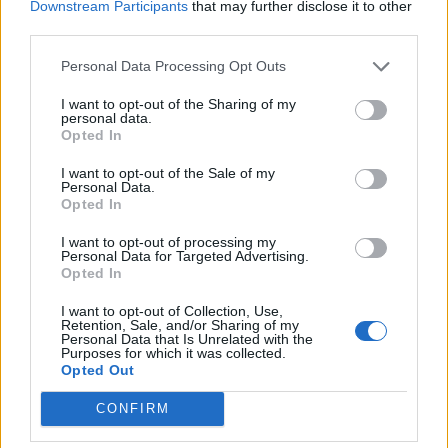
Downstream Participants
that may further disclose it to other
third parties.
Για την αποφυλάκιση του Δημήτρη Λιγνάδη και τις αντιδράσεις που
προέκυψαν μίλησε, μεταξύ άλλων, ο αναπληρωτής υπουργός
Personal Data Processing Opt Outs
Εσωτερικών, Στέλιος Πέτσας. Αρχικά, ερωτηθείς για τα
ελληνοτουρκικά, ο αναπληρωτής υπουργός Εσωτερικών είπε,
I want to opt-out of the Sharing of my
μιλώντας στον ANT1, πως η αμυντική θωράκιση της χώρας
personal data.
Opted In
ενισχύεται...
I want to opt-out of the Sale of my
Personal Data.
Opted In
I want to opt-out of processing my
Personal Data for Targeted Advertising.
Opted In
I want to opt-out of Collection, Use,
Retention, Sale, and/or Sharing of my
Personal Data that Is Unrelated with the
Purposes for which it was collected.
Opted Out
CONFIRM