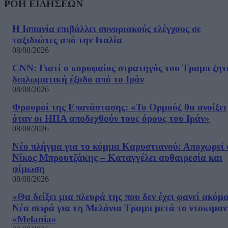
ΡΟΗ ΕΙΔΗΣΕΩΝ
Η Ισπανία επιβάλλει συνοριακούς ελέγχους σε
ταξιδιώτες από την Ιταλία
08/08/2026
CNN: Γιατί ο κορυφαίος στρατηγός του Τραμπ ζητ
διπλωματική έξοδο από το Ιράν
08/08/2026
Φρουροί της Επανάστασης: «Το Ορμούζ θα ανοίξει
όταν οι ΗΠΑ αποδεχθούν τους όρους του Ιράν»
08/08/2026
Νέο πλήγμα για το κόμμα Καρυστιανού: Αποχωρεί 
Νίκος Μπρουτζάκης – Καταγγέλει αυθαιρεσία και
φίμωση
08/08/2026
«Θα δείξει μια πλευρά της που δεν έχει φανεί ακόμ
Νέα σειρά για τη Μελάνια Τραμπ μετά το ντοκιμαν
«Melania»