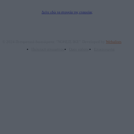
Διευθυντής/Διαχειριστής: Ζαχαρός Σταμάτης
Διευθυντής Σύνταξης: Ρενάτο Λέκκα
Δείτε εδώ τα στοιχεία της εταιρείας
© 2024 Πνευματικά δικαιώματα: "ΝΟΗΣΙΣ ΙΚΕ". Developed by
Webalists
Πολιτική απορρήτου
Όροι χρήσης
Επικοινωνία