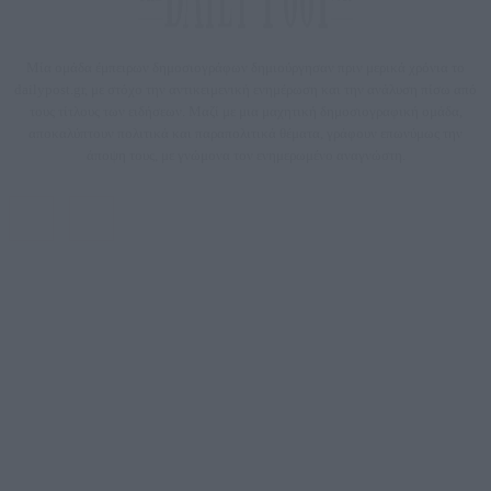
Μία ομάδα έμπειρων δημοσιογράφων δημιούργησαν πριν μερικά χρόνια το
dailypost.gr, με στόχο την αντικειμενική ενημέρωση και την ανάλυση πίσω από
τους τίτλους των ειδήσεων. Μαζί με μια μαχητική δημοσιογραφική ομάδα,
αποκαλύπτουν πολιτικά και παραπολιτικά θέματα, γράφουν επωνύμως την
άποψη τους, με γνώμονα τον ενημερωμένο αναγνώστη.
DAILYPOST.GR – ΤΑΥΤΌΤΗΤΑ
Ιδιοκτήτρια εταιρεία: «ΝΟΗΣΙΣ ΙΚΕ»
Έδρα: Δήμος Αμαρουσίου Αττικής, Αγ. Αθανασίου αρ. 21, Τ.Κ. 15125
ΑΦΜ: 801093076, Δ.Ο.Υ.: ΚΕΦΟΔΕ ΑΤΤΙΚΗΣ, E-mail: press@dailypost.gr, Τηλ.
επικοινωνίας: 2108066997
Νόμιμος Εκπρόσωπος: Ζαχαρός Σταμάτης
Μέτοχοι: Ζαχαρός Σταμάτης, Κουβαράς Γεώργιος, ΥΠΗΡΕΣΙΕΣ ΠΡΟΗΓΜΕΝΗΣ
ΤΕΧΝΟΛΟΓΙΑΣ ΠΑΡΑΓΩΓΗΣ ΟΠΤΙΚΟΑΚΟΥΣΤΙΚΩΝ ΜΕΣΩΝ ΜΕΛΕΤΩΝ ΚΑΙ
ΠΑΡΟΧΗΣ ΥΠΗΡΕΣΙΩΝ PLD PLUS ΑΝΩΝ ΕΤΑΙΡΙΑ
Δικαιούχος του ονόματος τομέα (dailypost.gr): ΝΟΗΣΙΣ ΙΚΕ