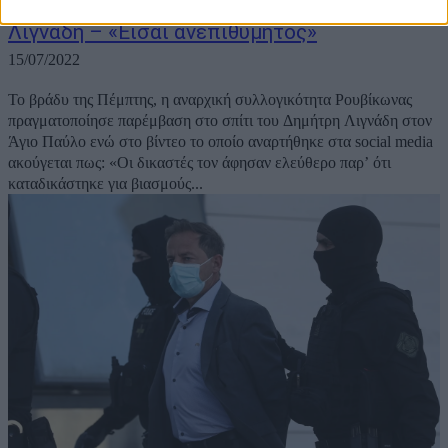
Επίθεση Ρουβίκωνα έξω από το σπίτι του
Λιγνάδη – «Είσαι ανεπιθύμητος»
15/07/2022
Το βράδυ της Πέμπτης, η αναρχική συλλογικότητα Ρουβίκωνας
πραγματοποίησε παρέμβαση στο σπίτι του Δημήτρη Λιγνάδη στον
Άγιο Παύλο ενώ στο βίντεο το οποίο αναρτήθηκε στα social media
ακούγεται πως: «Οι δικαστές τον άφησαν ελεύθερο παρ’ ότι
καταδικάστηκε για βιασμούς...