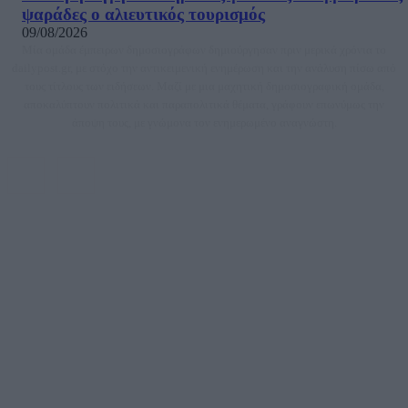
ψαράδες ο αλιευτικός τουρισμός
09/08/2026
Μία ομάδα έμπειρων δημοσιογράφων δημιούργησαν πριν μερικά χρόνια το
dailypost.gr, με στόχο την αντικειμενική ενημέρωση και την ανάλυση πίσω από
τους τίτλους των ειδήσεων. Μαζί με μια μαχητική δημοσιογραφική ομάδα,
αποκαλύπτουν πολιτικά και παραπολιτικά θέματα, γράφουν επωνύμως την
άποψη τους, με γνώμονα τον ενημερωμένο αναγνώστη.
DAILYPOST.GR – ΤΑΥΤΌΤΗΤΑ
Ιδιοκτήτρια εταιρεία: «ΝΟΗΣΙΣ ΙΚΕ»
Έδρα: Δήμος Αμαρουσίου Αττικής, Αγ. Αθανασίου αρ. 21, Τ.Κ. 15125
ΑΦΜ: 801093076, Δ.Ο.Υ.: ΚΕΦΟΔΕ ΑΤΤΙΚΗΣ, E-mail: press@dailypost.gr, Τηλ.
επικοινωνίας: 2108066997
Νόμιμος Εκπρόσωπος: Ζαχαρός Σταμάτης
Μέτοχοι: Ζαχαρός Σταμάτης, Κουβαράς Γεώργιος, ΥΠΗΡΕΣΙΕΣ ΠΡΟΗΓΜΕΝΗΣ
ΤΕΧΝΟΛΟΓΙΑΣ ΠΑΡΑΓΩΓΗΣ ΟΠΤΙΚΟΑΚΟΥΣΤΙΚΩΝ ΜΕΣΩΝ ΜΕΛΕΤΩΝ ΚΑΙ
ΠΑΡΟΧΗΣ ΥΠΗΡΕΣΙΩΝ PLD PLUS ΑΝΩΝ ΕΤΑΙΡΙΑ
Δικαιούχος του ονόματος τομέα (dailypost.gr): ΝΟΗΣΙΣ ΙΚΕ