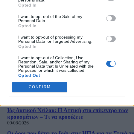
Ο δημοσιογράφος του ΣΚΑΪ Δημήτρης Οικονόμου αντέδρασε
Opted In
έντονα στα σχόλια του Αντώνη Κανάκη και των "Ράδιο Αρβύλα"
για τη στάση του στην διακοπή της συνεργασίας της Ντόρας
I want to opt-out of the Sale of my
Κουτροκόη με την εκπομπή του. Η ανάρτησή του: «Ο "όλα τα
Personal Data.
Opted In
σφάζω όλα τα...
I want to opt-out of processing my
1
2
3
4
Σελίδα 1 από 4
Personal Data for Targeted Advertising.
Opted In
I want to opt-out of Collection, Use,
Retention, Sale, and/or Sharing of my
Personal Data that Is Unrelated with the
Purposes for which it was collected.
ΡΟΗ ΕΙΔΗΣΕΩΝ
Opted Out
Βρετανία: Σχέδιο για βασιλική κηδεία του Άντριου
CONFIRM
παρά το σκάνδαλο – Έντονες αντιδράσεις
09/08/2026
Ιός Δυτικού Νείλου: Η Αττική στο επίκεντρο των
κρουσμάτων – Τι να προσέξετε
09/08/2026
Οι όροι που θέτει το Ιράν στις ΗΠΑ για τα Στενά τ