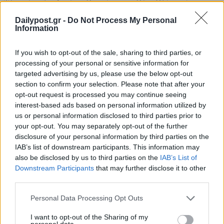
Τζανακόπουλο, Δημήτρη Οικονόμου και Θάνο Πλέυρη, όταν στο
τραπέζι «έπεσε» το θέμα με τη νεκρή 5χρονη στον Έβρο το
Dailypost.gr -
Do Not Process My Personal
καλοκαίρι, υπόθεση η οποία αναφέρεται πλέον ως σκηνοθετημένη.
Information
Σχετικά με το εάν...
If you wish to opt-out of the sale, sharing to third parties, or
processing of your personal or sensitive information for
targeted advertising by us, please use the below opt-out
section to confirm your selection. Please note that after your
opt-out request is processed you may continue seeing
interest-based ads based on personal information utilized by
us or personal information disclosed to third parties prior to
your opt-out. You may separately opt-out of the further
disclosure of your personal information by third parties on the
IAB’s list of downstream participants. This information may
also be disclosed by us to third parties on the
IAB’s List of
Downstream Participants
that may further disclose it to other
third parties.
Σκληρή κόντρα Κανάκη-Οικονόμου
Personal Data Processing Opt Outs
20/01/2023
I want to opt-out of the Sharing of my
personal data.