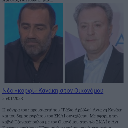
Νέο «καρφί» Κανάκη στον Οικονόμου
25/01/2023
Η κόντρα του παρουσιαστή του "Ράδιο Αρβύλα" Αντώνη Κανάκη
και του δημοσιογράφου του ΣΚΑΪ συνεχίζεται. Με αφορμή τον
καβγά Τζανακόπουλου με τον Οικονόμου στον τ/σ ΣΚΑΪ ο Αντ.
Κανάκης σχολίασε: "Έχουμε έναν ακόμα καυγά, ένα ακόμα