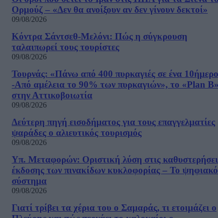
Ορμούζ – «Δεν θα ανοίξουν αν δεν γίνουν δεκτοί»
09/08/2026
Κόντρα Σάντσεθ-Μελόνι: Πώς η σύγκρουση
ταλαιπωρεί τους τουρίστες
09/08/2026
Τουρνάς: «Πάνω από 400 πυρκαγιές σε ένα 10ήμερ
-Από αμέλεια το 90% των πυρκαγιών», το «Plan B
στην Αττικοβοιωτία
09/08/2026
Δεύτερη πηγή εισοδήματος για τους επαγγελματίες
ψαράδες ο αλιευτικός τουρισμός
09/08/2026
Υπ. Μεταφορών: Οριστική λύση στις καθυστερήσει
έκδοσης των πινακίδων κυκλοφορίας – Το ψηφιακό
σύστημα
09/08/2026
Γιατί τρίβει τα χέρια του ο Σαμαράς, τι ετοιμάζει ο