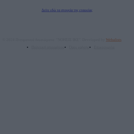
Διευθυντής/Διαχειριστής: Ζαχαρός Σταμάτης
Διευθυντής Σύνταξης: Ρενάτο Λέκκα
Δείτε εδώ τα στοιχεία της εταιρείας
© 2024 Πνευματικά δικαιώματα: "ΝΟΗΣΙΣ ΙΚΕ". Developed by
Webalists
Πολιτική απορρήτου
Όροι χρήσης
Επικοινωνία