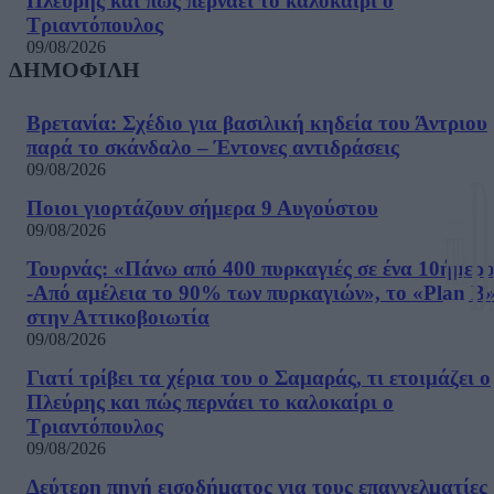
Πλεύρης και πώς περνάει το καλοκαίρι ο
Τριαντόπουλος
09/08/2026
ΔΗΜΟΦΙΛΗ
Βρετανία: Σχέδιο για βασιλική κηδεία του Άντριου
παρά το σκάνδαλο – Έντονες αντιδράσεις
09/08/2026
Ποιοι γιορτάζουν σήμερα 9 Αυγούστου
09/08/2026
Τουρνάς: «Πάνω από 400 πυρκαγιές σε ένα 10ήμερ
-Από αμέλεια το 90% των πυρκαγιών», το «Plan B
στην Αττικοβοιωτία
09/08/2026
Γιατί τρίβει τα χέρια του ο Σαμαράς, τι ετοιμάζει ο
Πλεύρης και πώς περνάει το καλοκαίρι ο
Τριαντόπουλος
09/08/2026
Δεύτερη πηγή εισοδήματος για τους επαγγελματίες