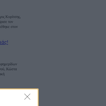
γος Κυρίτσης,
ρισε τον
ιάς!
 εφημερίδων
γού, Κώστα
ική