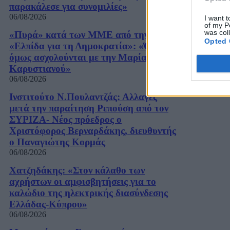
παρακάλεσε για συνομιλίες»
06/08/2026
I want t
of my P
was col
«Πυρά» κατά των ΜΜΕ από την
Opted 
«Ελπίδα για τη Δημοκρατία»: «Όλοι
όμως ασχολούνται με την Μαρία
Καρυστιανού»
06/08/2026
Ινστιτούτο Ν.Πουλαντζάς: Αλλαγές
μετά την παραίτηση Ρεπούση από τον
ΣΥΡΙΖΑ- Νέος πρόεδρος ο
Χριστόφορος Βερναρδάκης, διευθυντής
ο Παναγιώτης Κορμάς
06/08/2026
Χατζηδάκης: «Στον κάλαθο των
αχρήστων οι αμφισβητήσεις για το
καλώδιο της ηλεκτρικής διασύνδεσης
Ελλάδας-Κύπρου»
06/08/2026