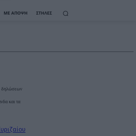
ΜΕ ΆΠΟΨΗ
ΣΤΉΛΕΣ
ν δηλώσεων
Συριζαίου