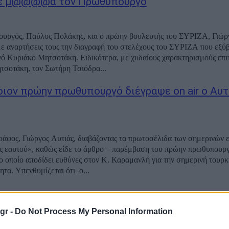
πε μ@@@@α τον Πρωθυπουργό
υργός, Παύλος Πολάκης, και ο πρώην βουλευτής του ΣΥΡΙΖΑ, Γιώρ
ε αναρτήσεις τους την διαγραφή του στελέχους του ΣΥΡΙΖΑ που εξύβ
η. Ειδικότερα, με χυδαίους χαρακτηρισμούς επιτέθηκε στον
σοτάκη, τον Σωτήρη Τσιόδρα...
οιον πρώην πρωθυπουργό διέγραψε on air ο Αυτ
άφος, Γιώργος Αυτιάς, διαβάζοντας τα πρωτοσέλιδα των σημερινών
ς εαυτού», καθώς είδε το άρθρο – παρέμβαση του πρώην πρωθυπουρ
το οποίο αποδίδει ευθύνες στον Κ. Καραμανλή για την σημερινή τουρκ
προκλητικότητα. Υπενθυμίζεται ότι ο...
gr -
Do Not Process My Personal Information