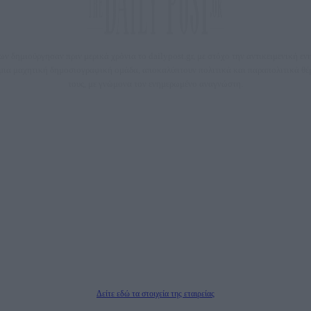
 δημιούργησαν πριν μερικά χρόνια το dailypost.gr, με στόχο την αντικειμενική ε
ε μια μαχητική δημοσιογραφική ομάδα, αποκαλύπτουν πολιτικά και παραπολιτικά 
τους, με γνώμονα τον ενημερωμένο αναγνώστη.
DAILYPOST.GR – ΤΑΥΤΌΤΗΤΑ
Ιδιοκτήτρια εταιρεία: «ΝΟΗΣΙΣ ΙΚΕ»
Έδρα: Δήμος Αμαρουσίου Αττικής, Αγ. Αθανασίου αρ. 21, Τ.Κ. 15125
1093076, Δ.Ο.Υ.: ΚΕΦΟΔΕ ΑΤΤΙΚΗΣ, E-mail: press@dailypost.gr, Τηλ. επικοινωνίας: 21
Νόμιμος Εκπρόσωπος: Ζαχαρός Σταμάτης
ΗΡΕΣΙΕΣ ΠΡΟΗΓΜΕΝΗΣ ΤΕΧΝΟΛΟΓΙΑΣ ΠΑΡΑΓΩΓΗΣ ΟΠΤΙΚΟΑΚΟΥΣΤΙΚΩΝ ΜΕΣΩΝ ΜΕ
Δικαιούχος του ονόματος τομέα (dailypost.gr): ΝΟΗΣΙΣ ΙΚΕ
Διευθυντής/Διαχειριστής: Ζαχαρός Σταμάτης
Διευθυντής Σύνταξης: Ρενάτο Λέκκα
Δείτε εδώ τα στοιχεία της εταιρείας