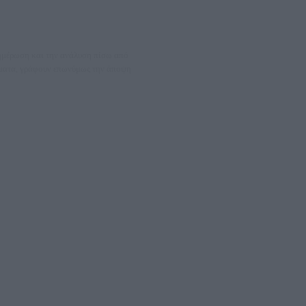
νημέρωση και την ανάλυση πίσω από
θέματα, γράφουν επωνύμως την άποψη
08066997
ΛΕΤΩΝ ΚΑΙ ΠΑΡΟΧΗΣ ΥΠΗΡΕΣΙΩΝ PLD PLUS ΑΝΩΝ ΕΤΑΙΡΙΑ