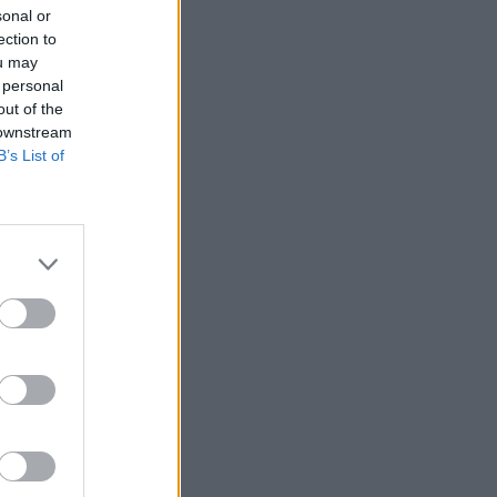
sonal or
ection to
ou may
 personal
out of the
 downstream
B’s List of