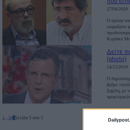
που εί
27/04/2020
Ο πρώην υπο
εκφράζουν μ
πρωθυπουργό Κυριάκο Μητσοτάκ
Κυριάκο Μητ
Δείτε π
(photo)
14/12/2019
Ο δημοσιογρ
βγήκε «εκτό
Σημίτη, με 
1
...
3
4
5
Σελίδα 5 από 5
Dailypost.