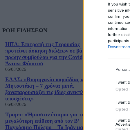
If you wish 
sensitive in
confirm you
continue se
information 
ΡΟΗ ΕΙΔΗΣΕΩΝ
further disc
participants
ΗΠΑ: Επιτροπή της Γερουσίας
Downstream 
προτείνει άσκηση διώξεων σε βάρος του
πρώην συμβούλου για την Covid,
Άντονι Φάουτσι
06/08/2026
Persona
ΕΛΑΣ: «Βιομηχανία κοροϊδίας από τον
I want t
Μητσοτάκη – 7 χρόνια μετά,
Opted 
ξαναπαρουσιάζει τις ίδιες ανεκπλήρωτες
υποσχέσεις»
I want t
06/08/2026
Opted 
Τραμπ: «Ήμασταν έτοιμοι για τη
I want 
μεγαλύτερη επίθεση από τον Β’
Advertis
Παγκόσμιο Πόλεμο – Το Ιράν μας
Opted 