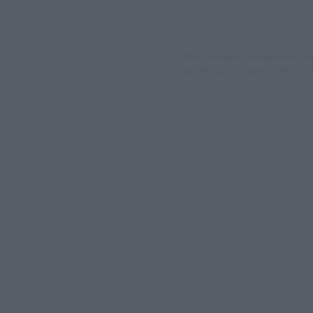
Μία ομάδα έμπειρων δημοσιογράφων
τους τίτλους των ειδήσεων. Μαζί μ
ΑΦΜ: 80
Μέτοχοι: Ζαχαρός Σταμάτης, Κουβαράς Γεώργιος, ΥΠ