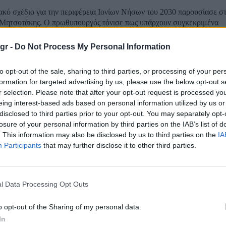
ακό σχέδιο για την περιφέρεια Ιονίων Νήσων του 2030 παρουσίασε 
 Μητσοτάκης. Ο πρωθυπουργός τόνισε πως υπάρχουν συγκεκριμένα
μματα και εξασφαλισμένη χρηματοδότηση για την υλοποίηση τέτοιων
έρνηση εξασφάλισε χρηματοδοτικά εργαλεία όπως
gr -
Do Not Process My Personal Information
to opt-out of the sale, sharing to third parties, or processing of your per
: 1.161 αιτήσεις, μέσα σε 10 μέρες για τον «Ψ
formation for targeted advertising by us, please use the below opt-out s
ηματισμό ΜμΕ»
r selection. Please note that after your opt-out request is processed y
eing interest-based ads based on personal information utilized by us or
disclosed to third parties prior to your opt-out. You may separately opt-
ά είναι τα μηνύματα για την συμμετοχή των επιχειρήσεων στην δέσ
losure of your personal information by third parties on the IAB’s list of
Μετασχηματισμός ΜμΕ». Όπως αναφέρει σε ανάρτησή του στα μέσα 
. This information may also be disclosed by us to third parties on the
IA
 υφυπουργός Ανάπτυξης και Επενδύσεων Γιάννης Τσακίρης: «Εδώ και
Participants
that may further disclose it to other third parties.
ευθεί η Δέσμη Δράσεων του...
ευρώ σε μικρομεσαίες επιχειρήσεις από το νέο
l Data Processing Opt Outs
o opt-out of the Sharing of my personal data.
τες δράσεις του νέου ΕΣΠΑ 2021-2027 για μικρομεσαίες επιχειρήσει
In
το επόμενο δίμηνο συνολικού προϋπολογισμού 1 δισεκατομμυρίου ευ