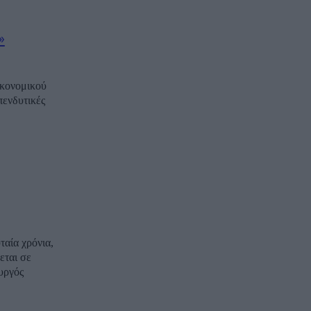
»
ικονομικού
πενδυτικές
αία χρόνια,
εται σε