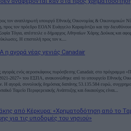
 δεν αναφέρονται καν στα προς χρηματοδότηση
ρος τον αναπληρωτή υπουργό Εθνικής Οικονομίας & Οικονομικών Ν
, προς τον πρόεδρο ΕΟΑΝ Ευάγγελο Καραμίντζιο και την διευθύνο
οφία Τόγια, απέστειλε ο δήμαρχος Αθηναίων Χάρης Δούκας και αφο
ύκλωσες. Η επιστολή προς τον κ....
 η αγορά νέας γενιάς Canadair
ς αγοράς ενός αεροσκάφους πυρόσβεσης Canadair, στο πρόγραμμα «Π
021-2027» του ΕΣΠΑ, ανακοινώθηκε από το υπουργείο Εθνικής Οικο
. Η αγορά, συνολικής δημόσιας δαπάνης 53.135.584 ευρώ, συγχρημα
παϊκό Ταμείο Περιφερειακής Ανάπτυξης και δικαιούχος είναι...
κης από Κέρκυρα: «Χρηματοδότηση από το Τα
ης για τις υποδομές του νησιού»