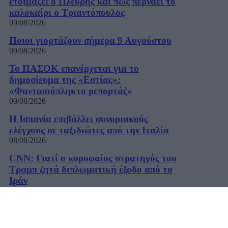
ετοιμάζει ο Πλεύρης και πώς περνάει το
καλοκαίρι ο Τριαντόπουλος
09/08/2026
Ποιοι γιορτάζουν σήμερα 9 Αυγούστου
09/08/2026
Το ΠΑΣΟΚ επανέρχεται για το
δημοσίευμα της «Εστίας»:
«Φαντασιόπληκτο ρεπορτάζ»
09/08/2026
Η Ισπανία επιβάλλει συνοριακούς
ελέγχους σε ταξιδιώτες από την Ιταλία
08/08/2026
CNN: Γιατί ο κορυφαίος στρατηγός του
Τραμπ ζητά διπλωματική έξοδο από το
Ιράν
08/08/2026
Φρουροί της Επανάστασης: «Το
Ορμούζ θα ανοίξει όταν οι ΗΠΑ