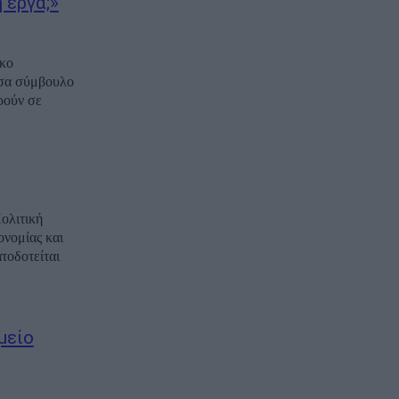
 έργα;»
ίκο
υσα σύμβουλο
ρούν σε
ολιτική
νομίας και
τοδοτείται
μείο