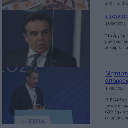
2027 με τίτ
Σχοινάς
16/06/2022
"Το έργο μπ
μοντέλου και
ευκαιρίες π
Μητσοτά
απορροφ
16/06/2022
Η Ελλάδα πρ
τόνισε ο πρ
εξέλιξη - στο 
επισήμανε τ