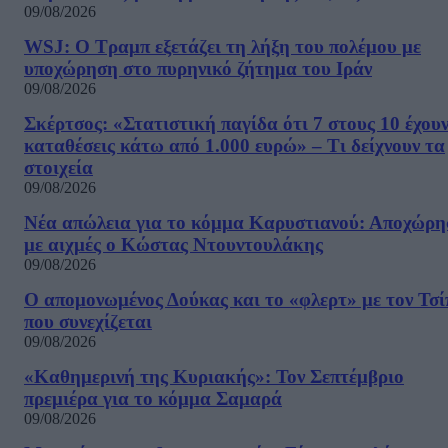
09/08/2026
WSJ: Ο Τραμπ εξετάζει τη λήξη του πολέμου με
υποχώρηση στο πυρηνικό ζήτημα του Ιράν
09/08/2026
Σκέρτσος: «Στατιστική παγίδα ότι 7 στους 10 έχου
καταθέσεις κάτω από 1.000 ευρώ» – Τι δείχνουν τα
στοιχεία
09/08/2026
Νέα απώλεια για το κόμμα Καρυστιανού: Αποχώρη
με αιχμές ο Κώστας Ντουντουλάκης
09/08/2026
Ο απομονωμένος Δούκας και το «φλερτ» με τον Τσ
που συνεχίζεται
09/08/2026
«Καθημερινή της Κυριακής»: Τον Σεπτέμβριο
πρεμιέρα για το κόμμα Σαμαρά
09/08/2026