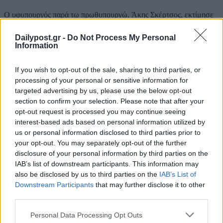
O υφυπουργός παρά τω πρωθυπουργώ, Άκης Σκέρτσος, εκτίμησε
ότι ο στόχος της ανοσίας έρχεται όλο και πιο κοντά μας,
σημειώνοντας ότι αυτός είναι ένας «βασικός παράγοντας που θα
Dailypost.gr -
Do Not Process My Personal
Information
αυξάνει τους βαθμούς ελευθερίας σε σχέση με τη λειτουργία της
οικονομίας, της...
If you wish to opt-out of the sale, sharing to third parties, or
processing of your personal or sensitive information for
targeted advertising by us, please use the below opt-out
section to confirm your selection. Please note that after your
opt-out request is processed you may continue seeing
interest-based ads based on personal information utilized by
us or personal information disclosed to third parties prior to
your opt-out. You may separately opt-out of the further
disclosure of your personal information by third parties on the
IAB’s list of downstream participants. This information may
also be disclosed by us to third parties on the
IAB’s List of
Downstream Participants
that may further disclose it to other
third parties.
Αντίθετα 9 μέλη της επιτροπής με το
Personal Data Processing Opt Outs