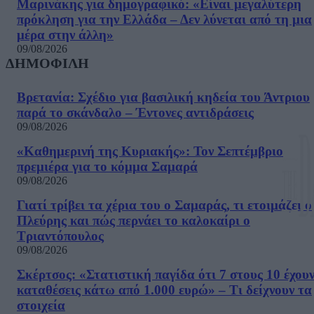
Μαρινάκης για δημογραφικό: «Είναι μεγαλύτερη
πρόκληση για την Ελλάδα – Δεν λύνεται από τη μια
μέρα στην άλλη»
09/08/2026
ΔΗΜΟΦΙΛΗ
Βρετανία: Σχέδιο για βασιλική κηδεία του Άντριου
παρά το σκάνδαλο – Έντονες αντιδράσεις
09/08/2026
«Καθημερινή της Κυριακής»: Τον Σεπτέμβριο
πρεμιέρα για το κόμμα Σαμαρά
09/08/2026
Γιατί τρίβει τα χέρια του ο Σαμαράς, τι ετοιμάζει ο
Πλεύρης και πώς περνάει το καλοκαίρι ο
Τριαντόπουλος
09/08/2026
Σκέρτσος: «Στατιστική παγίδα ότι 7 στους 10 έχου
καταθέσεις κάτω από 1.000 ευρώ» – Τι δείχνουν τα
στοιχεία