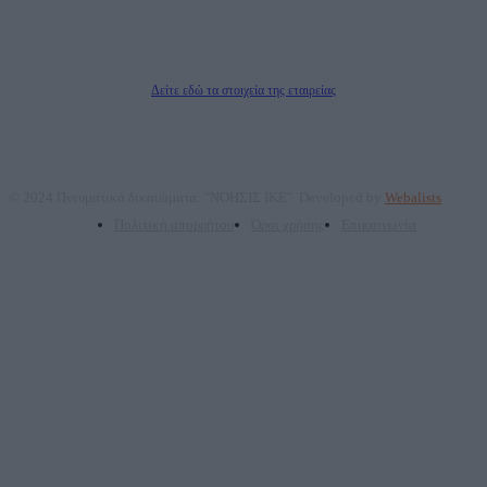
ΤΕΧΝΟΛΟΓΙΑΣ ΠΑΡΑΓΩΓΗΣ ΟΠΤΙΚΟΑΚΟΥΣΤΙΚΩΝ ΜΕΣΩΝ ΜΕΛΕΤΩΝ ΚΑΙ
ΠΑΡΟΧΗΣ ΥΠΗΡΕΣΙΩΝ PLD PLUS ΑΝΩΝ ΕΤΑΙΡΙΑ
Δικαιούχος του ονόματος τομέα (dailypost.gr): ΝΟΗΣΙΣ ΙΚΕ
Διευθυντής/Διαχειριστής: Ζαχαρός Σταμάτης
Διευθυντής Σύνταξης: Ρενάτο Λέκκα
Δείτε εδώ τα στοιχεία της εταιρείας
© 2024 Πνευματικά δικαιώματα: "ΝΟΗΣΙΣ ΙΚΕ". Developed by
Webalists
Πολιτική απορρήτου
Όροι χρήσης
Επικοινωνία