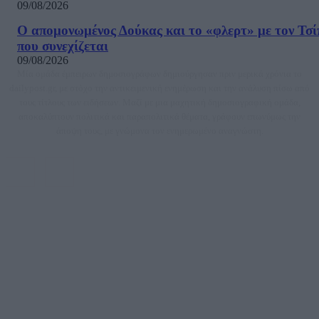
09/08/2026
Ο απομονωμένος Δούκας και το «φλερτ» με τον Τσ
που συνεχίζεται
09/08/2026
Μία ομάδα έμπειρων δημοσιογράφων δημιούργησαν πριν μερικά χρόνια το
dailypost.gr, με στόχο την αντικειμενική ενημέρωση και την ανάλυση πίσω από
τους τίτλους των ειδήσεων. Μαζί με μια μαχητική δημοσιογραφική ομάδα,
αποκαλύπτουν πολιτικά και παραπολιτικά θέματα, γράφουν επωνύμως την
άποψη τους, με γνώμονα τον ενημερωμένο αναγνώστη.
DAILYPOST.GR – ΤΑΥΤΌΤΗΤΑ
Ιδιοκτήτρια εταιρεία: «ΝΟΗΣΙΣ ΙΚΕ»
Έδρα: Δήμος Αμαρουσίου Αττικής, Αγ. Αθανασίου αρ. 21, Τ.Κ. 15125
ΑΦΜ: 801093076, Δ.Ο.Υ.: ΚΕΦΟΔΕ ΑΤΤΙΚΗΣ, E-mail: press@dailypost.gr, Τηλ.
επικοινωνίας: 2108066997
Νόμιμος Εκπρόσωπος: Ζαχαρός Σταμάτης
Μέτοχοι: Ζαχαρός Σταμάτης, Κουβαράς Γεώργιος, ΥΠΗΡΕΣΙΕΣ ΠΡΟΗΓΜΕΝΗΣ