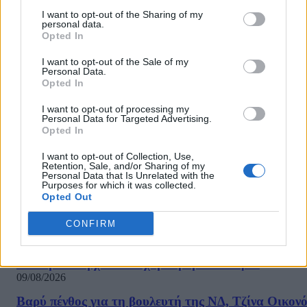
άνοιγμα των σχολείων
I want to opt-out of the Sharing of my
personal data.
07/04/2021
Opted In
Κάθε άλλο παρά ομόφωνη είναι η απόφαση της Επιτροπής για
I want to opt-out of the Sale of my
άνοιγμα των Λύκειων σε όλη την Ελλάδα, σύμφωνα με
Personal Data.
πληροφορίες του Daily Post. Όπως μαθαίνουμε, στην πολύωρη
Opted In
διάσκεψη σχετικά με την επαναλειτουργία των σχολείων σε όλη
I want to opt-out of processing my
την χώρα- δηλαδή και...
Personal Data for Targeted Advertising.
Opted In
1
2
3
4
Σελίδα 1 από 4
I want to opt-out of Collection, Use,
Retention, Sale, and/or Sharing of my
Personal Data that Is Unrelated with the
Purposes for which it was collected.
Opted Out
ΡΟΗ ΕΙΔΗΣΕΩΝ
CONFIRM
Ποιες περιοχές τίθενται σε κατάσταση Red Code τη
Δευτέρα – Έρχονται ισχυροί βόρειοι άνεμοι
09/08/2026
Βαρύ πένθος για τη βουλευτή της ΝΔ, Τζίνα Οικον