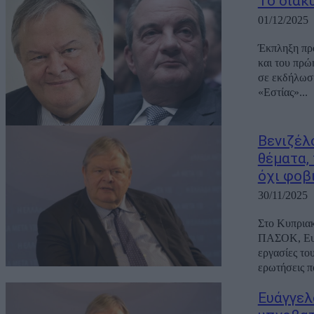
Το διακ
01/12/2025
Έκπληξη πρ
και του πρώ
σε εκδήλωση
«Εστίας»...
Βενιζέλ
θέματα,
όχι φοβ
30/11/2025
Στο Κυπριακ
ΠΑΣΟΚ, Ευάγ
εργασίες το
ερωτήσεις π
Ευάγγελ