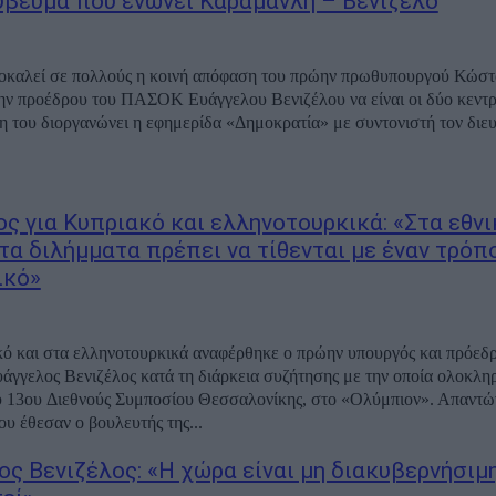
ύβευμα που ενώνει Καραμανλή – Βενιζέλο
οκαλεί σε πολλούς η κοινή απόφαση του πρώην πρωθυπουργού Κώσ
ην προέδρου του ΠΑΣΟΚ Ευάγγελου Βενιζέλου να είναι οι δύο κεντρ
 του διοργανώνει η εφημερίδα «Δημοκρατία» με συντονιστή τον διευ
ος για Κυπριακό και ελληνοτουρκικά: «Στα εθνι
 τα διλήμματα πρέπει να τίθενται με έναν τρόπ
ικό»
ό και στα ελληνοτουρκικά αναφέρθηκε ο πρώην υπουργός και πρόεδρ
γελος Βενιζέλος κατά τη διάρκεια συζήτησης με την οποία ολοκλη
υ 13ου Διεθνούς Συμποσίου Θεσσαλονίκης, στο «Ολύμπιον». Απαντών
ου έθεσαν ο βουλευτής της...
ος Βενιζέλος: «Η χώρα είναι μη διακυβερνήσιμη