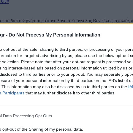
εί»
α «μη διακυβερνήσιμη» έκανε λόγο ο Ευάγγελος Βενιζέλος, σχολιάζον
μο δημοσιονομικό προγραμματισμό που ενέκρινε το Υπουργικό Συμβ
τη Θεσσαλονίκη, στην παρουσίαση του βιβλίου του πρώην υπουργο
gr -
Do Not Process My Personal Information
ίτση «Ελλάδα 1953-2024: Χρόνος και...
to opt-out of the sale, sharing to third parties, or processing of your per
ιο Βενιζέλου για την ανησυχία του Κωνσταντίν
formation for targeted advertising by us, please use the below opt-out s
α
r selection. Please note that after your opt-out request is processed y
eing interest-based ads based on personal information utilized by us or
disclosed to third parties prior to your opt-out. You may separately opt-
 Βενιζέλος το είχε διατυπώσει αλλιώς – ότι η χώρα είναι «μη διακυβ
losure of your personal information by third parties on the IAB’s list of
υσία εννοούσε ακριβώς το ίδιο με όσα υποστήριξε ο Πρόεδρος της Δ
. This information may also be disclosed by us to third parties on the
IA
ή του με τον δημοσιογράφο Αντώνη Καρακούση, στο «Βήμα...
Participants
that may further disclose it to other third parties.
ος: «Ο Σαμαράς τήρησε όσα είχαμε συμφωνήσει 
l Data Processing Opt Outs
κή πολιτική σε ελληνοτουρκικά και Μακεδονι
o opt-out of the Sharing of my personal data.