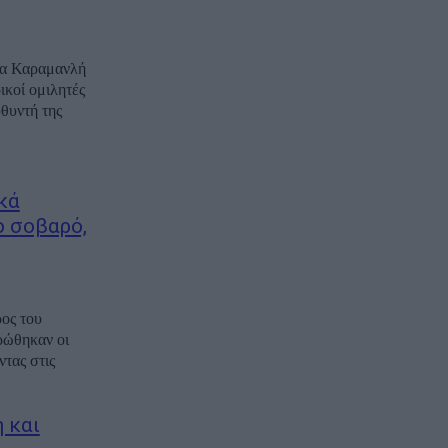
τα Καραμανλή
ικοί ομιλητές
θυντή της
κά
ο σοβαρό,
ος του
ρώθηκαν οι
τας στις
 και