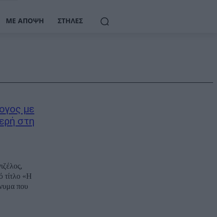
ΜΕ ΆΠΟΨΗ
ΣΤΉΛΕΣ
ογος με
ερή στη
ιζέλος,
ό τίτλο «Η
ήνυμα που