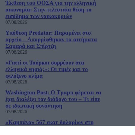
Έκθεση του ΟΟΣΑ για την ελληνική
οικονομία: Στην τελευταία θέση το
εισόδημα των νοικοκυριών
07/08/2026
Υπόθεση Predator: Παραμένει στο
αρχείο – Απορρίφθηκαν τα αιτήματα
Σαμαρά και Σπίρτζη
07/08/2026
«Γιατί οι Τούρκοι συρρέουν στα
ελληνικά νησιά;»: Οι τιμές και το
φιλόξενο κλίμα
07/08/2026
Washington Post: Ο Τραμπ φέρεται να
έχει διαλέξει τον διάδοχο του – Τι είπε
σε ιδιωτική συνάντηση
07/08/2026
«Καμπάνα» 567 εκατ δολαρίων στη
Meta για βλάβες στην ψυχική υγεία των