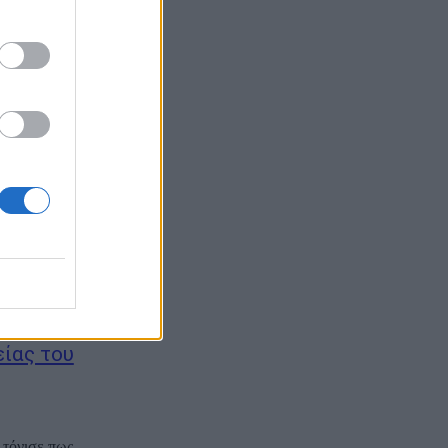
κδοσης της
S&D και ο
α & Άμυνα: Η
ιτικών
RUM που
 παράδεισος,
είας του
 τόνισε πως