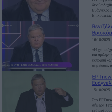
δεν θα δεχθ
Ευάγγελος Β
Επικρατείας 
Βενιζέλ
Βρισκόμ
16/10/2025
«Η χώρα έχε
και πρώην υ
εκπομπή «Στ
σημείωσε, α
ΕΡΤnews
Ευάγγελ
15/10/2025
Στο ΕΡΤnews
σήμερα Τετά
ενδιαφέρουσα