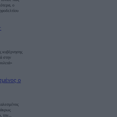
κότερα, ο
ψηφοδελτίου
–
ης κυβέρνησης
ά στην
ουλειά»
σμένος ο
καλεσμένος
 άκρως
 την...