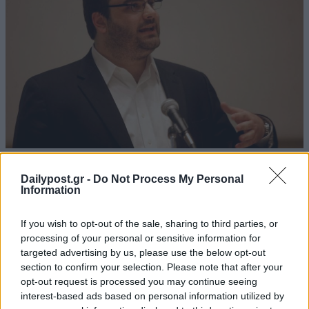
Κ. Πιερρακάκης: Ταχύτερο ίντερνετ για 1,37
Dailypost.gr -
Do Not Process My Personal
εκατ. μαθητές και 142.000 εκπαιδευτικούς
Information
07/10/2019
If you wish to opt-out of the sale, sharing to third parties, or
Με πολύ πιο γρήγορες συνδέσεις θα «σερφάρουν» στο ίντερνετ
processing of your personal or sensitive information for
1,37 εκατ. μαθητές και 142.000 εκπαιδευτικοί της πρωτοβάθμιας
targeted advertising by us, please use the below opt-out
και δευτεροβάθμιας εκπαίδευσης σε σχολεία της Ελλάδας. Ήδη, τα
section to confirm your selection. Please note that after your
υπουργεία Παιδείας & Θρησκευμάτων και Ψηφιακής
opt-out request is processed you may continue seeing
Διακυβέρνησης προχωρούν σε ενέργειες για την άμεση
interest-based ads based on personal information utilized by
αναβάθμιση...