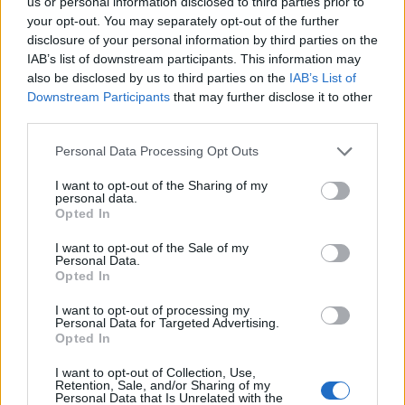
us or personal information disclosed to third parties prior to
your opt-out. You may separately opt-out of the further
disclosure of your personal information by third parties on the
IAB’s list of downstream participants. This information may
also be disclosed by us to third parties on the
IAB’s List of
ΡΟΗ ΕΙΔΗΣΕΩΝ
Downstream Participants
that may further disclose it to other
third parties.
Στις 2 Σεπτεμβρίου η παρουσίαση του οικονομικού
Personal Data Processing Opt Outs
προγράμματος της ΕΛΑΣ – Τι περιλαμβάνει το σχέ
08/08/2026
I want to opt-out of the Sharing of my
personal data.
Ξένος ήμην
Opted In
08/08/2026
I want to opt-out of the Sale of my
ΠΑΣΟΚ κατά Σκέρτσου: «Τα επιχειρήματα και οι
Personal Data.
πίνακες του διαρκούν μέχρι τα επόμενα που αναιρο
Opted In
τα προηγούμενα»
I want to opt-out of processing my
08/08/2026
Personal Data for Targeted Advertising.
Opted In
Αυστηρό μήνυμα Χαρδαλιά: «Καμία ανεμογεννήτρ
στις πληγείσες από τις πυρκαγιές περιοχές της
I want to opt-out of Collection, Use,
Αττικής»
Retention, Sale, and/or Sharing of my
Personal Data that Is Unrelated with the
08/08/2026