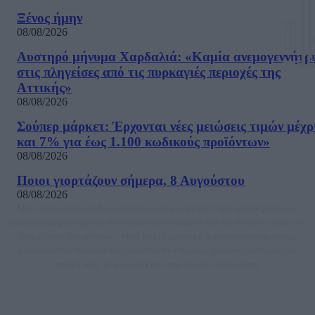
Ξένος ήμην
08/08/2026
Αυστηρό μήνυμα Χαρδαλιά: «Καμία ανεμογεννήτρ
στις πληγείσες από τις πυρκαγιές περιοχές της
Αττικής»
08/08/2026
Σούπερ μάρκετ: Έρχονται νέες μειώσεις τιμών μέχρ
και 7% για έως 1.100 κωδικούς προϊόντων»
08/08/2026
Ποιοι γιορτάζουν σήμερα, 8 Αυγούστου
08/08/2026
Μία ομάδα έμπειρων δημοσιογράφων δημιούργησαν πριν μερικά χρόνια το
dailypost.gr, με στόχο την αντικειμενική ενημέρωση και την ανάλυση πίσω από
τους τίτλους των ειδήσεων. Μαζί με μια μαχητική δημοσιογραφική ομάδα,
αποκαλύπτουν πολιτικά και παραπολιτικά θέματα, γράφουν επωνύμως την
άποψη τους, με γνώμονα τον ενημερωμένο αναγνώστη.