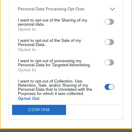
Personal Data Processing Opt Outs
«Δεν υπάρχουν δικαιολογίες. Έκανα λάθος, προκειμένου να είμαι
συνεπής στις κοινοβουλευτικές μου υποχρεώσεις. Ζητώ
I want to opt-out of the Sharing of my
συγγνώμη». Αυτό δήλωσε ο βουλευτής του ΣΥΡΙΖΑ-ΠΣ, Ανδρέας
personal data.
Opted In
Παναγιωτόπουλος, ο οποίος νωρίτερα σήμερα, κι ενώ οδηγούσε,
συνδέθηκε μέσω τηλεδιάσκεψης, με την επιτροπή Κοινωνικών
I want to opt-out of the Sale of my
Υποθέσεων της Βουλής....
Personal Data.
Opted In
I want to opt-out of processing my
Personal Data for Targeted Advertising.
Opted In
I want to opt-out of Collection, Use,
Retention, Sale, and/or Sharing of my
Personal Data that Is Unrelated with the
Purposes for which it was collected.
Opted Out
CONFIRM