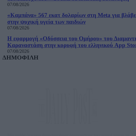
07/08/2026
«Καμπάνα» 567 εκατ δολαρίων στη Meta για βλάβε
στην ψυχική υγεία των παιδιών
07/08/2026
Η εφαρμογή «Οδύσσεια του Ομήρου» του Διαμαντ
Καραναστάση στην κορυφή του ελληνικού App Sto
07/08/2026
ΔΗΜΟΦΙΛΗ
Μία ομάδα έμπειρων δημοσιογράφων δημιούργησαν πριν μερικά χρόνια το