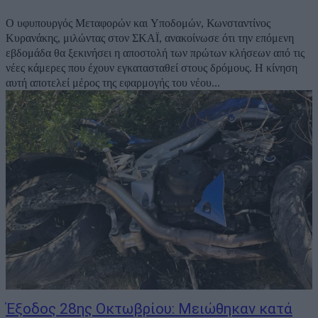
Ο υφυπουργός Μεταφορών και Υποδομών, Κωνσταντίνος
Κυρανάκης, μιλώντας στον ΣΚΑΪ, ανακοίνωσε ότι την επόμενη
εβδομάδα θα ξεκινήσει η αποστολή των πρώτων κλήσεων από τις
νέες κάμερες που έχουν εγκατασταθεί στους δρόμους. Η κίνηση
αυτή αποτελεί μέρος της εφαρμογής του νέου...
Έξοδος 28ης Οκτωβρίου: Μειώθηκαν κατά