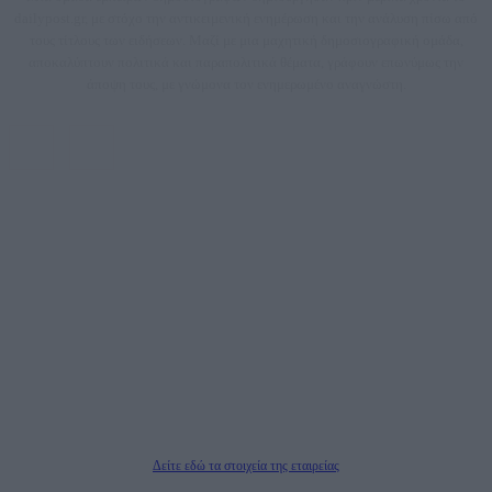
dailypost.gr, με στόχο την αντικειμενική ενημέρωση και την ανάλυση πίσω από
τους τίτλους των ειδήσεων. Μαζί με μια μαχητική δημοσιογραφική ομάδα,
αποκαλύπτουν πολιτικά και παραπολιτικά θέματα, γράφουν επωνύμως την
άποψη τους, με γνώμονα τον ενημερωμένο αναγνώστη.
DAILYPOST.GR – ΤΑΥΤΌΤΗΤΑ
Ιδιοκτήτρια εταιρεία: «ΝΟΗΣΙΣ ΙΚΕ»
Έδρα: Δήμος Αμαρουσίου Αττικής, Αγ. Αθανασίου αρ. 21, Τ.Κ. 15125
ΑΦΜ: 801093076, Δ.Ο.Υ.: ΚΕΦΟΔΕ ΑΤΤΙΚΗΣ, E-mail: press@dailypost.gr, Τηλ.
επικοινωνίας: 2108066997
Νόμιμος Εκπρόσωπος: Ζαχαρός Σταμάτης
Μέτοχοι: Ζαχαρός Σταμάτης, Κουβαράς Γεώργιος, ΥΠΗΡΕΣΙΕΣ ΠΡΟΗΓΜΕΝΗΣ
ΤΕΧΝΟΛΟΓΙΑΣ ΠΑΡΑΓΩΓΗΣ ΟΠΤΙΚΟΑΚΟΥΣΤΙΚΩΝ ΜΕΣΩΝ ΜΕΛΕΤΩΝ ΚΑΙ
ΠΑΡΟΧΗΣ ΥΠΗΡΕΣΙΩΝ PLD PLUS ΑΝΩΝ ΕΤΑΙΡΙΑ
Δικαιούχος του ονόματος τομέα (dailypost.gr): ΝΟΗΣΙΣ ΙΚΕ
Διευθυντής/Διαχειριστής: Ζαχαρός Σταμάτης
Διευθυντής Σύνταξης: Ρενάτο Λέκκα
Δείτε εδώ τα στοιχεία της εταιρείας