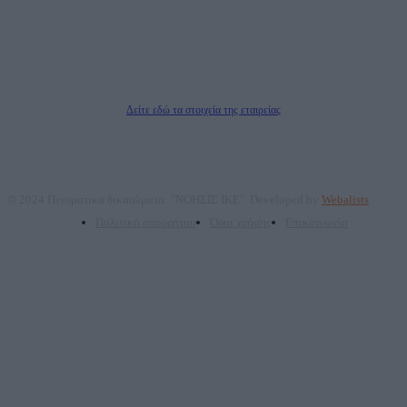
επικοινωνίας: 2108066997
Νόμιμος Εκπρόσωπος: Ζαχαρός Σταμάτης
Μέτοχοι: Ζαχαρός Σταμάτης, Κουβαράς Γεώργιος, ΥΠΗΡΕΣΙΕΣ ΠΡΟΗΓΜΕΝΗΣ
ΤΕΧΝΟΛΟΓΙΑΣ ΠΑΡΑΓΩΓΗΣ ΟΠΤΙΚΟΑΚΟΥΣΤΙΚΩΝ ΜΕΣΩΝ ΜΕΛΕΤΩΝ ΚΑΙ
ΠΑΡΟΧΗΣ ΥΠΗΡΕΣΙΩΝ PLD PLUS ΑΝΩΝ ΕΤΑΙΡΙΑ
Δικαιούχος του ονόματος τομέα (dailypost.gr): ΝΟΗΣΙΣ ΙΚΕ
Διευθυντής/Διαχειριστής: Ζαχαρός Σταμάτης
Διευθυντής Σύνταξης: Ρενάτο Λέκκα
Δείτε εδώ τα στοιχεία της εταιρείας
© 2024 Πνευματικά δικαιώματα: "ΝΟΗΣΙΣ ΙΚΕ". Developed by
Webalists
Πολιτική απορρήτου
Όροι χρήσης
Επικοινωνία