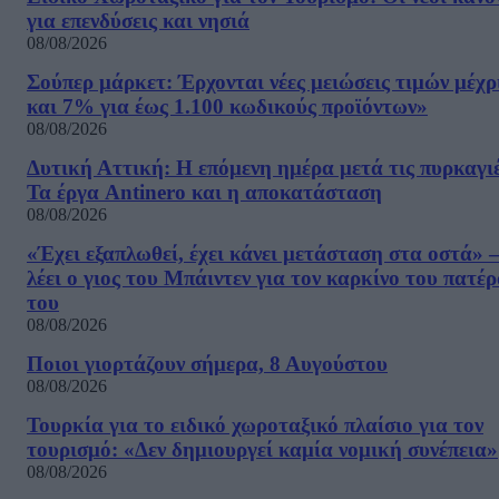
για επενδύσεις και νησιά
08/08/2026
Σούπερ μάρκετ: Έρχονται νέες μειώσεις τιμών μέχρ
και 7% για έως 1.100 κωδικούς προϊόντων»
08/08/2026
Δυτική Αττική: Η επόμενη ημέρα μετά τις πυρκαγιέ
Τα έργα Antinero και η αποκατάσταση
08/08/2026
«Έχει εξαπλωθεί, έχει κάνει μετάσταση στα οστά» –
λέει ο γιος του Μπάιντεν για τον καρκίνο του πατέ
του
08/08/2026
Ποιοι γιορτάζουν σήμερα, 8 Αυγούστου
08/08/2026
Τουρκία για το ειδικό χωροταξικό πλαίσιο για τον
τουρισμό: «Δεν δημιουργεί καμία νομική συνέπεια»
08/08/2026