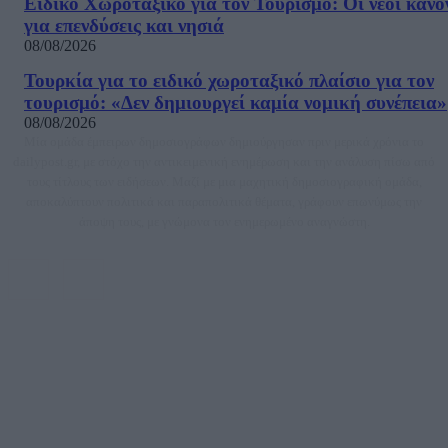
Ειδικό Χωροταξικό για τον Τουρισμό: Οι νέοι κανό
για επενδύσεις και νησιά
08/08/2026
Τουρκία για το ειδικό χωροταξικό πλαίσιο για τον
τουρισμό: «Δεν δημιουργεί καμία νομική συνέπεια»
08/08/2026
Μία ομάδα έμπειρων δημοσιογράφων δημιούργησαν πριν μερικά χρόνια το
dailypost.gr, με στόχο την αντικειμενική ενημέρωση και την ανάλυση πίσω από
τους τίτλους των ειδήσεων. Μαζί με μια μαχητική δημοσιογραφική ομάδα,
αποκαλύπτουν πολιτικά και παραπολιτικά θέματα, γράφουν επωνύμως την
άποψη τους, με γνώμονα τον ενημερωμένο αναγνώστη.
DAILYPOST.GR – ΤΑΥΤΌΤΗΤΑ
Ιδιοκτήτρια εταιρεία: «ΝΟΗΣΙΣ ΙΚΕ»
Έδρα: Δήμος Αμαρουσίου Αττικής, Αγ. Αθανασίου αρ. 21, Τ.Κ. 15125
ΑΦΜ: 801093076, Δ.Ο.Υ.: ΚΕΦΟΔΕ ΑΤΤΙΚΗΣ, E-mail: press@dailypost.gr, Τηλ.