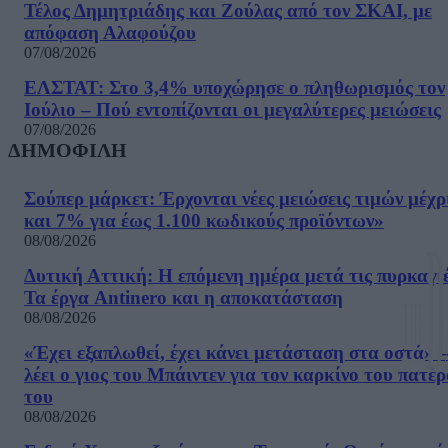
Τέλος Δημητριάδης και Ζούλας από τον ΣΚΑΙ, με
απόφαση Αλαφούζου
07/08/2026
ΕΛΣΤΑΤ: Στο 3,4% υποχώρησε ο πληθωρισμός τον
Ιούλιο – Πού εντοπίζονται οι μεγαλύτερες μειώσεις
07/08/2026
ΔΗΜΟΦΙΛΗ
Σούπερ μάρκετ: Έρχονται νέες μειώσεις τιμών μέχρ
και 7% για έως 1.100 κωδικούς προϊόντων»
08/08/2026
Δυτική Αττική: Η επόμενη ημέρα μετά τις πυρκαγιέ
Τα έργα Antinero και η αποκατάσταση
08/08/2026
«Έχει εξαπλωθεί, έχει κάνει μετάσταση στα οστά» –
λέει ο γιος του Μπάιντεν για τον καρκίνο του πατέ
του
08/08/2026