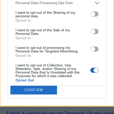
Personal Data Processing Opt Outs
I want to opt-out of the Sharing of my
Γεραπετρίτης: Θωράκιση του περιβάλλοντος
personal data.
Opted In
με κονδύλια από το Κοινοτικό Ταμείο
Ανάκαμψης
I want to opt-out of the Sale of my
Personal Data.
21/09/2020
Opted In
Στο σχέδιο που θα καταθέσει η κυβέρνηση προς την Ευρωπαϊκή
I want to opt-out of processing my
Personal Data for Targeted Advertising.
Επιτροπή, ένα σημαντικότατο μέρος θα καταλαμβάνει έργα
Opted In
θωράκισης του περιβάλλοντος, τόνισε ο υπουργός Επικρατείας
Γιώργος Γεραπετρίτης, σε συνέντευξή του στον τηλεοπτικό σταθμό
I want to opt-out of Collection, Use,
«Star Κεντρικής Ελλάδας». Παράλληλα κατηγόρησε τον
Retention, Sale, and/or Sharing of my
Personal Data that Is Unrelated with the
ΣΥΡΙΖΑ...
Purposes for which it was collected.
Opted Out
CONFIRM
ΡΟΗ ΕΙΔΗΣΕΩΝ
Ειδικό Χωροταξικό για τον Τουρισμό: Οι νέοι κανό