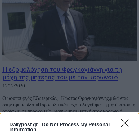
Η εξομολόγηση του Φραγκογιάννη για τη
μάχη της μητέρας του με τον κορωνοϊό
12/12/2020
Ο υφυπουργός Εξωτερικών, Κώστας Φραγκογιάννης,μιλώντας
στην εφημερίδα «Παραπολιτικά», εξομολογήθηκε η μητέρα του, η
οποία ζει σε γηροκομείο, διαγνώθηκε θετική στον κορωνοϊό.
«Αυτή την περίοδο βιώνω μια πολύ δύσκολη προσωπική στιγμή. Η
μητέρα μου, 91 ετών, που ζει σε ένα ίδρυμα...
Dailypost.gr -
Do Not Process My Personal
Information