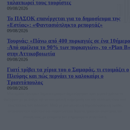
ταλαιπωρεί τους τουρίστες
09/08/2026
Το ΠΑΣΟΚ επανέρχεται για το δημοσίευμα της
«Εστίας»: «Φαντασιόπληκτο ρεπορτάζ»
09/08/2026
Τουρνάς: «Πάνω από 400 πυρκαγιές σε ένα 10ήμερ
-Από αμέλεια το 90% των πυρκαγιών», το «Plan B
στην Αττικοβοιωτία
09/08/2026
Γιατί τρίβει τα χέρια του ο Σαμαράς, τι ετοιμάζει ο
Πλεύρης και πώς περνάει το καλοκαίρι ο
Τριαντόπουλος
09/08/2026
Μία ομάδα έμπειρων δημοσιογράφων δημιούργησαν πριν μερικά χρόνια το
dailypost.gr, με στόχο την αντικειμενική ενημέρωση και την ανάλυση πίσω από
τους τίτλους των ειδήσεων. Μαζί με μια μαχητική δημοσιογραφική ομάδα,
αποκαλύπτουν πολιτικά και παραπολιτικά θέματα, γράφουν επωνύμως την
άποψη τους, με γνώμονα τον ενημερωμένο αναγνώστη.