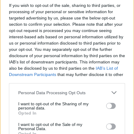
If you wish to opt-out of the sale, sharing to third parties, or
processing of your personal or sensitive information for
ΡΟΗ ΕΙΔΗΣΕΩΝ
targeted advertising by us, please use the below opt-out
section to confirm your selection. Please note that after your
opt-out request is processed you may continue seeing
Κόντρα Σάντσεθ-Μελόνι: Πώς η σύγκρουση
interest-based ads based on personal information utilized by
ταλαιπωρεί τους τουρίστες
us or personal information disclosed to third parties prior to
09/08/2026
your opt-out. You may separately opt-out of the further
Τουρνάς: «Πάνω από 400 πυρκαγιές σε ένα 10ήμερ
disclosure of your personal information by third parties on the
IAB’s list of downstream participants. This information may
-Από αμέλεια το 90% των πυρκαγιών», το «Plan B
also be disclosed by us to third parties on the
IAB’s List of
στην Αττικοβοιωτία
Downstream Participants
that may further disclose it to other
09/08/2026
third parties.
Δεύτερη πηγή εισοδήματος για τους επαγγελματίες
ψαράδες ο αλιευτικός τουρισμός
Personal Data Processing Opt Outs
09/08/2026
I want to opt-out of the Sharing of my
personal data.
Υπ. Μεταφορών: Οριστική λύση στις καθυστερήσει
Opted In
έκδοσης των πινακίδων κυκλοφορίας – Το ψηφιακό
σύστημα
I want to opt-out of the Sale of my
09/08/2026
Personal Data.
Opted In