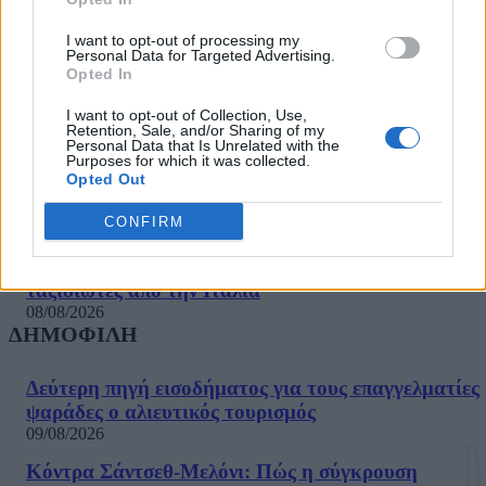
Γιατί τρίβει τα χέρια του ο Σαμαράς, τι ετοιμάζει ο
Πλεύρης και πώς περνάει το καλοκαίρι ο
I want to opt-out of processing my
Personal Data for Targeted Advertising.
Τριαντόπουλος
Opted In
09/08/2026
I want to opt-out of Collection, Use,
Ποιοι γιορτάζουν σήμερα 9 Αυγούστου
Retention, Sale, and/or Sharing of my
09/08/2026
Personal Data that Is Unrelated with the
Purposes for which it was collected.
Opted Out
Το ΠΑΣΟΚ επανέρχεται για το δημοσίευμα της
«Εστίας»: «Φαντασιόπληκτο ρεπορτάζ»
CONFIRM
09/08/2026
Η Ισπανία επιβάλλει συνοριακούς ελέγχους σε
ταξιδιώτες από την Ιταλία
08/08/2026
ΔΗΜΟΦΙΛΗ
Δεύτερη πηγή εισοδήματος για τους επαγγελματίες
ψαράδες ο αλιευτικός τουρισμός
09/08/2026
Κόντρα Σάντσεθ-Μελόνι: Πώς η σύγκρουση