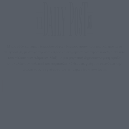
Μία ομάδα έμπειρων δημοσιογράφων δημιούργησαν πριν μερικά χρόνια το
dailypost.gr, με στόχο την αντικειμενική ενημέρωση και την ανάλυση πίσω από
τους τίτλους των ειδήσεων. Μαζί με μια μαχητική δημοσιογραφική ομάδα,
αποκαλύπτουν πολιτικά και παραπολιτικά θέματα, γράφουν επωνύμως την
άποψη τους, με γνώμονα τον ενημερωμένο αναγνώστη.
DAILYPOST.GR – ΤΑΥΤΌΤΗΤΑ
Ιδιοκτήτρια εταιρεία: «ΝΟΗΣΙΣ ΙΚΕ»
Έδρα: Δήμος Αμαρουσίου Αττικής, Αγ. Αθανασίου αρ. 21, Τ.Κ. 15125