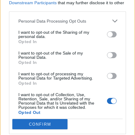
Downstream Participants
that may further disclose it to other
third parties.
Personal Data Processing Opt Outs
I want to opt-out of the Sharing of my
personal data.
Opted In
Σεντένο: Όχι σε μείωση πλεονασμάτων, θα…
I want to opt-out of the Sale of my
Personal Data.
δούμε για το αφορολόγητο
Opted In
08/04/2019
I want to opt-out of processing my
Personal Data for Targeted Advertising.
"Πρέπει να μείνουμε σταθεροί σε αυτές στις δεσμεύσεις", ανέφερε
Opted In
ο πρόεδρος του Eurogroup Μάριο Σεντένο μιλώντας στο Open TV
και στο Έθνος. Πρόσθεσε "δεν βλέπω γιατί να αλλάξει αυτό στο
I want to opt-out of Collection, Use,
κοντινό μέλλον". "Οι αποφάσεις σε επίπεδο προϋπολογισμού είναι
Retention, Sale, and/or Sharing of my
Personal Data that Is Unrelated with the
πάντα θέμα...
Purposes for which it was collected.
Opted Out
CONFIRM