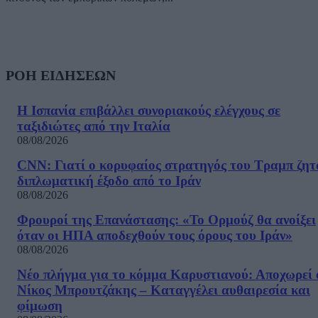
ΡΟΗ ΕΙΔΗΣΕΩΝ
Η Ισπανία επιβάλλει συνοριακούς ελέγχους σε
ταξιδιώτες από την Ιταλία
08/08/2026
CNN: Γιατί ο κορυφαίος στρατηγός του Τραμπ ζητ
διπλωματική έξοδο από το Ιράν
08/08/2026
Φρουροί της Επανάστασης: «Το Ορμούζ θα ανοίξει
όταν οι ΗΠΑ αποδεχθούν τους όρους του Ιράν»
08/08/2026
Νέο πλήγμα για το κόμμα Καρυστιανού: Αποχωρεί 
Νίκος Μπρουτζάκης – Καταγγέλει αυθαιρεσία και
φίμωση