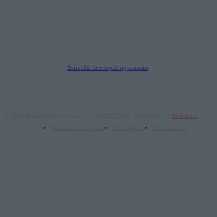
ΑΦΜ: 801093076, Δ.Ο.Υ.: ΚΕΦΟΔΕ ΑΤΤΙΚΗΣ, E-mail: press@dailypost.gr, Τηλ.
επικοινωνίας: 2108066997
Νόμιμος Εκπρόσωπος: Ζαχαρός Σταμάτης
Μέτοχοι: Ζαχαρός Σταμάτης, Κουβαράς Γεώργιος, ΥΠΗΡΕΣΙΕΣ ΠΡΟΗΓΜΕΝΗΣ
ΤΕΧΝΟΛΟΓΙΑΣ ΠΑΡΑΓΩΓΗΣ ΟΠΤΙΚΟΑΚΟΥΣΤΙΚΩΝ ΜΕΣΩΝ ΜΕΛΕΤΩΝ ΚΑΙ
ΠΑΡΟΧΗΣ ΥΠΗΡΕΣΙΩΝ PLD PLUS ΑΝΩΝ ΕΤΑΙΡΙΑ
Δικαιούχος του ονόματος τομέα (dailypost.gr): ΝΟΗΣΙΣ ΙΚΕ
Διευθυντής/Διαχειριστής: Ζαχαρός Σταμάτης
Διευθυντής Σύνταξης: Ρενάτο Λέκκα
Δείτε εδώ τα στοιχεία της εταιρείας
© 2024 Πνευματικά δικαιώματα: "ΝΟΗΣΙΣ ΙΚΕ". Developed by
Webalists
Πολιτική απορρήτου
Όροι χρήσης
Επικοινωνία