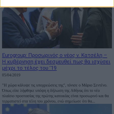
Eurogroup: Προσωρινός ο νέος ν. Κατσέλη –
Η κυβέρνηση έχει δεσμευθεί πως θα ισχύσει
μέχρι το τέλος του ’19
05/04/2019
"H χώρα κάλυψε τις υποχρεώσεις της", τόνισε ο Μάριο Σεντένο.
Όπως είπε λήφθηκε υπόψη η δήλωση της Αθήνας ότι το νέο
πλαίσιο προστασίας της πρώτης κατοικίας είναι προσωρινό και θα
τερματιστεί στα τέλη του χρόνου, ενώ σημείωσε ότι θα...