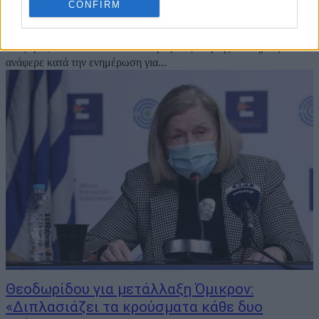
Η ταχεία επικράτηση της παραλλαγής "όμικρον" του κορονοϊού,
CONFIRM
έχει προκαλέσει ισχυρές αναταράξεις στην αντιμετώπιση της
πανδημίας, ωστόσο ο ΠΟΥ παραμένει αισιόδοξος, καθώς όπως
αναφέρει, το 2022 θα τελειώσει η οξεία φάση της πανδημίας. Αυτό
ανάφερε κατά την ενημέρωση για...
Θεοδωρίδου για μετάλλαξη Όμικρον:
«Διπλασιάζει τα κρούσματα κάθε δυο