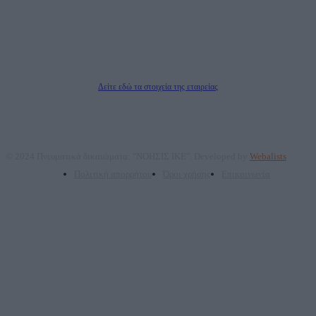
επικοινωνίας: 2108066997
Νόμιμος Εκπρόσωπος: Ζαχαρός Σταμάτης
Μέτοχοι: Ζαχαρός Σταμάτης, Κουβαράς Γεώργιος, ΥΠΗΡΕΣΙΕΣ ΠΡΟΗΓΜΕΝΗΣ
ΤΕΧΝΟΛΟΓΙΑΣ ΠΑΡΑΓΩΓΗΣ ΟΠΤΙΚΟΑΚΟΥΣΤΙΚΩΝ ΜΕΣΩΝ ΜΕΛΕΤΩΝ ΚΑΙ
ΠΑΡΟΧΗΣ ΥΠΗΡΕΣΙΩΝ PLD PLUS ΑΝΩΝ ΕΤΑΙΡΙΑ
Δικαιούχος του ονόματος τομέα (dailypost.gr): ΝΟΗΣΙΣ ΙΚΕ
Διευθυντής/Διαχειριστής: Ζαχαρός Σταμάτης
Διευθυντής Σύνταξης: Ρενάτο Λέκκα
Δείτε εδώ τα στοιχεία της εταιρείας
© 2024 Πνευματικά δικαιώματα: "ΝΟΗΣΙΣ ΙΚΕ". Developed by
Webalists
Πολιτική απορρήτου
Όροι χρήσης
Επικοινωνία