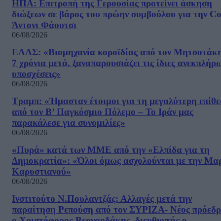
ΗΠΑ: Επιτροπή της Γερουσίας προτείνει άσκηση
διώξεων σε βάρος του πρώην συμβούλου για την Co
Άντονι Φάουτσι
06/08/2026
ΕΛΑΣ: «Βιομηχανία κοροϊδίας από τον Μητσοτάκ
7 χρόνια μετά, ξαναπαρουσιάζει τις ίδιες ανεκπλήρ
υποσχέσεις»
06/08/2026
Τραμπ: «Ήμασταν έτοιμοι για τη μεγαλύτερη επίθ
από τον Β’ Παγκόσμιο Πόλεμο – Το Ιράν μας
παρακάλεσε για συνομιλίες»
06/08/2026
«Πυρά» κατά των ΜΜΕ από την «Ελπίδα για τη
Δημοκρατία»: «Όλοι όμως ασχολούνται με την Μα
Καρυστιανού»
06/08/2026
Ινστιτούτο Ν.Πουλαντζάς: Αλλαγές μετά την
παραίτηση Ρεπούση από τον ΣΥΡΙΖΑ- Νέος πρόεδρ
ο Χριστόφορος Βερναρδάκης, διευθυντής ο