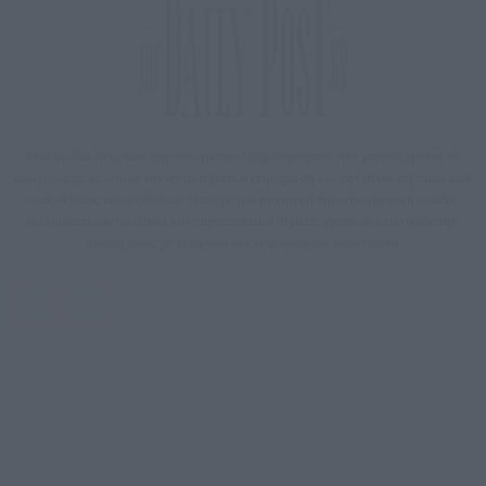
Μία ομάδα έμπειρων δημοσιογράφων δημιούργησαν πριν μερικά χρόνια το
dailypost.gr, με στόχο την αντικειμενική ενημέρωση και την ανάλυση πίσω από
τους τίτλους των ειδήσεων. Μαζί με μια μαχητική δημοσιογραφική ομάδα,
αποκαλύπτουν πολιτικά και παραπολιτικά θέματα, γράφουν επωνύμως την
άποψη τους, με γνώμονα τον ενημερωμένο αναγνώστη.
DAILYPOST.GR – ΤΑΥΤΌΤΗΤΑ
Ιδιοκτήτρια εταιρεία: «ΝΟΗΣΙΣ ΙΚΕ»
Έδρα: Δήμος Αμαρουσίου Αττικής, Αγ. Αθανασίου αρ. 21, Τ.Κ. 15125
ΑΦΜ: 801093076, Δ.Ο.Υ.: ΚΕΦΟΔΕ ΑΤΤΙΚΗΣ, E-mail: press@dailypost.gr, Τηλ.