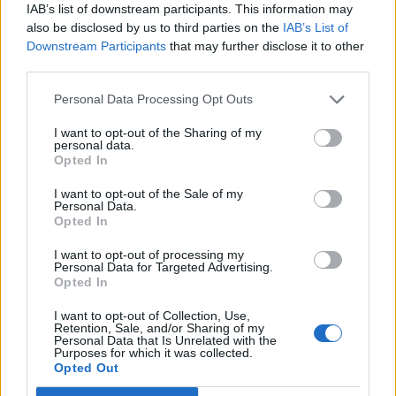
IAB’s list of downstream participants. This information may
Θεοδωρίδου. Όπως εξήγησε, σε άτομα ηλικίας κάτω των 18 ετών
also be disclosed by us to third parties on the
IAB’s List of
δεν υπάρχει σύσταση...
Downstream Participants
that may further disclose it to other
third parties.
Personal Data Processing Opt Outs
I want to opt-out of the Sharing of my
personal data.
Opted In
I want to opt-out of the Sale of my
Personal Data.
Opted In
I want to opt-out of processing my
Personal Data for Targeted Advertising.
Opted In
Θεοδωρίδου: «Εως και 80% η προστασία με
I want to opt-out of Collection, Use,
Retention, Sale, and/or Sharing of my
αναμνηστική δόση»
Personal Data that Is Unrelated with the
Purposes for which it was collected.
03/01/2022
Opted Out