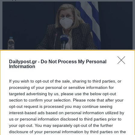
Dailypost.gr -
Do Not Process My Personal
Information
If you wish to opt-out of the sale, sharing to third parties, or
processing of your personal or sensitive information for
Τρίτη δόση μόνο στους εφήβους και τα
targeted advertising by us, please use the below opt-out
section to confirm your selection. Please note that after your
παιδιά που είναι ανοσοκατασταλμένοι
opt-out request is processed you may continue seeing
10/01/2022
interest-based ads based on personal information utilized by
us or personal information disclosed to third parties prior to
Σε σημαντικές διευκρινίσεις που αφορούν τους εφήβους και τα
your opt-out. You may separately opt-out of the further
παιδιά, σε σχέση με τον εμβολιασμό και τη νόσηση, προχώρησε
disclosure of your personal information by third parties on the
απόψε η πρόεδρος της Εθνικής Επιτροπής εμβολιασμών, Μαρία