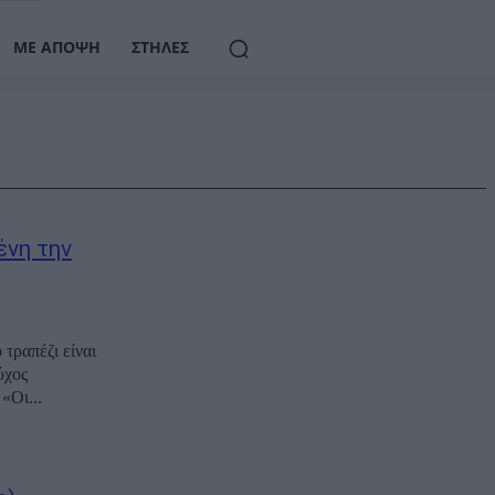
ΜΕ ΆΠΟΨΗ
ΣΤΉΛΕΣ
ένη την
τραπέζι είναι
ύχος
«Οι...