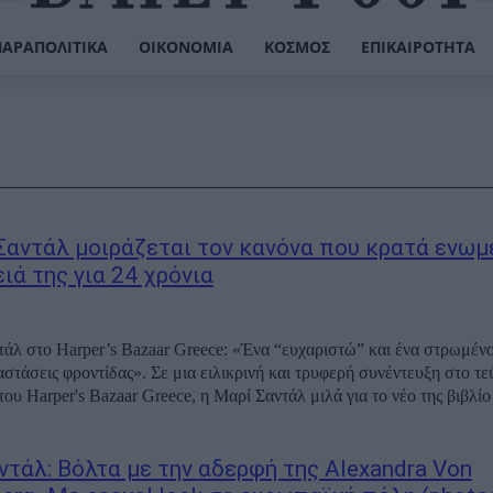
ΠΑΡΑΠΟΛΙΤΙΚΆ
ΟΙΚΟΝΟΜΊΑ
ΚΌΣΜΟΣ
ΕΠΙΚΑΙΡΌΤΗΤΑ
Σαντάλ μοιράζεται τον κανόνα που κρατά ενωμ
ιά της για 24 χρόνια
άλ στο Harper’s Bazaar Greece: «Ένα “ευχαριστώ” και ένα στρωμένο 
αστάσεις φροντίδας». Σε μια ειλικρινή και τρυφερή συνέντευξη στο τε
υ Harper's Bazaar Greece, η Μαρί Σαντάλ μιλά για το νέο της βιβλίο 
ντάλ: Βόλτα με την αδερφή της Alexandra Von