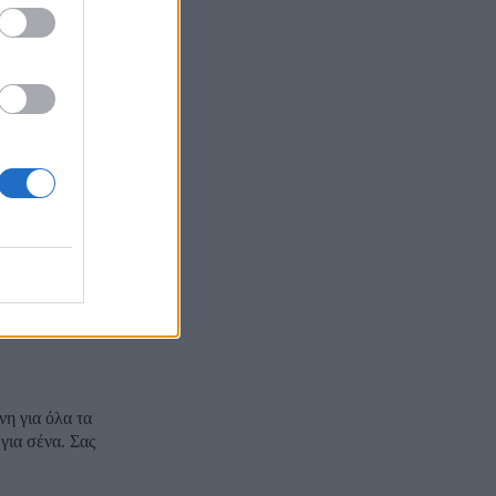
προκαλεί
ειξε σε
η Μαρί
🏻💙
άλ για
η για όλα τα
για σένα. Σας