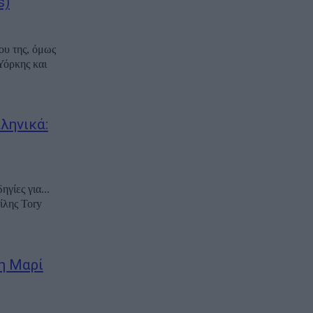
s)
ου της, όμως
Υόρκης και
ληνικά:
γίες για...
ίλης Tory
η Μαρί