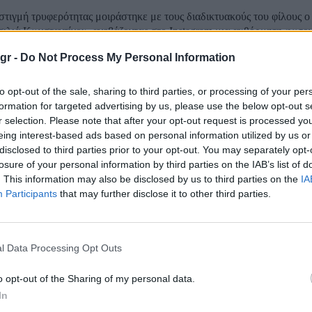
στιγμή τρυφερότητας μοιράστηκε με τους διαδικτυακούς του φίλους ο
σιλιά Κωνσταντίνου, ανεβάζοντας στο Instagram μια αυθόρμητη φωτο
 Μαρί Σαντάλ. Στην εικόνα, εκείνος την κρατά αγκαλιά στα πόδια του,
gr -
Do Not Process My Personal Information
Σαντάλ ποστάρει το σπίτι της στην Ηρώδου Ατ
to opt-out of the sale, sharing to third parties, or processing of your per
formation for targeted advertising by us, please use the below opt-out s
ιακή θέα από την κατοικία της με τον Παύλο
r selection. Please note that after your opt-out request is processed y
eing interest-based ads based on personal information utilized by us or
disclosed to third parties prior to your opt-out. You may separately opt-
άλ απαθανάτισε τον γιο της στο μπαλκόνι του σπιτιού τους στην Αθή
losure of your personal information by third parties on the IAB’s list of
ας τη φωτογραφία στα κοινωνικά δίκτυα. Ο Παύλος Ντε Γκρες και η 
. This information may also be disclosed by us to third parties on the
IA
παιδιά τους, δεν διαμένουν πλέον στη Μεγάλη Βρεταννία κατά...
Participants
that may further disclose it to other third parties.
ηση της Μαρί Σαντάλ με το γιορτινό τραπέζι
l Data Processing Opt Outs
 τα φετινά χριστούγεννα για τα μέλη της τέως βασιλικής οικογένειας,
o opt-out of the Sharing of my personal data.
 ιθαγένεια αποκτώντας και το επίθετο Ντε Γκρες. Τα τελευταία χρόνια
In
ής οικογένειας της Ελλάδας έχουν τραβήξει την προσοχή με τη ζωή και