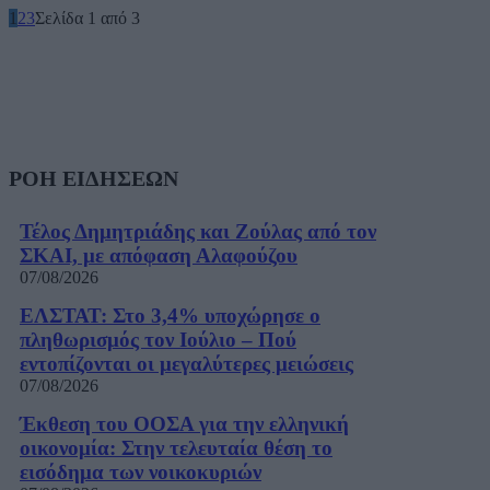
1
2
3
Σελίδα 1 από 3
ΡΟΗ ΕΙΔΗΣΕΩΝ
Τέλος Δημητριάδης και Ζούλας από τον
ΣΚΑΙ, με απόφαση Αλαφούζου
07/08/2026
ΕΛΣΤΑΤ: Στο 3,4% υποχώρησε ο
πληθωρισμός τον Ιούλιο – Πού
εντοπίζονται οι μεγαλύτερες μειώσεις
07/08/2026
Έκθεση του ΟΟΣΑ για την ελληνική
οικονομία: Στην τελευταία θέση το
εισόδημα των νοικοκυριών