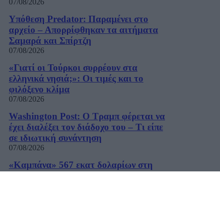
07/08/2026
Υπόθεση Predator: Παραμένει στο
αρχείο – Απορρίφθηκαν τα αιτήματα
Σαμαρά και Σπίρτζη
07/08/2026
«Γιατί οι Τούρκοι συρρέουν στα
ελληνικά νησιά;»: Οι τιμές και το
φιλόξενο κλίμα
07/08/2026
Washington Post: Ο Τραμπ φέρεται να
έχει διαλέξει τον διάδοχο του – Τι είπε
σε ιδιωτική συνάντηση
07/08/2026
«Καμπάνα» 567 εκατ δολαρίων στη
Meta για βλάβες στην ψυχική υγεία των
παιδιών
07/08/2026
Η εφαρμογή «Οδύσσεια του Ομήρου»