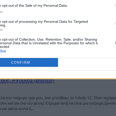
o opt-out of the Sale of my Personal Data.
In
ιά της Μαρί Σαντάλ στο τραπέζι- «Το σικ που 
to opt-out of processing my Personal Data for Targeted
ing.
hotos)
In
o opt-out of Collection, Use, Retention, Sale, and/or Sharing
ersonal Data that Is Unrelated with the Purposes for which it
 επιχειρηματίας και συνεργάτης της Vogue, η Alice Naylor-Leyland έδ
lected.
Out
 στο instagram της νέα σειρά ειδών το τραπέζι, με σχεδιάστρια και τ
 μεγάλη μου χαρά σας παρουσιάζω το όμορφο νέο μας Tablescape 
...
CONFIRM
ερές αναρτήσεις του Παύλου και της Μαρί Σαντ
τους, Αχιλλέα (photos)
λά στο νούμερο τρία μου, που γεννήθηκε το ένδοξο 12. Τόσο περήφαν
σου και για ένα νέο φέτος! Εύχομαι αυτή να είναι μια υπέροχη χρονιά 
για πάντα κοντά ή...