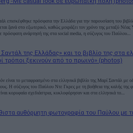
berg -Mε casual look σε ευρωπαϊκή πόλη (photo
άλ επισκέφθηκε πρόσφατα την Ελλάδα για την παρουσίαση του βιβλί
εται ξανά στο εξωτερικό, καθώς μοιράζει τον χρόνο της μεταξύ Νέας 
ε πρόσφατη ανάρτησή της στα social media, η σύζυγος του Παύλου...
 Σαντάλ της Ελλάδας» και το βιβλίο της στα ελ
οί τρόποι ξεκινούν από το πρωινό» (photos)
όν είναι το μεταφρασμένο στα ελληνικά βιβλίο της Μαρί Σαντάλ με οδη
ους. Η σύζυγος του Παύλου Ντε Γκρες με τη βοήθεια της καλής της φ
είναι κορυφαία σχεδιάστρια, κυκλοφόρησαν και στα ελληνικά το...
θιστα αυθόρμητη φωτογραφία του Παύλου με τ