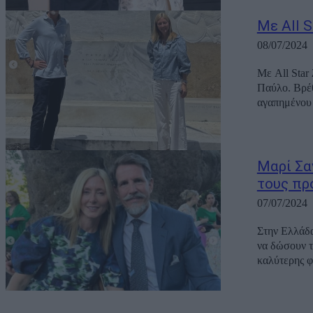
Με All S
08/07/2024
Με All Star
Παύλο. Βρέθ
Μαρί Σα
τους πρ
07/07/2024
Στην Ελλάδα
να δώσουν τ
καλύτερης φ