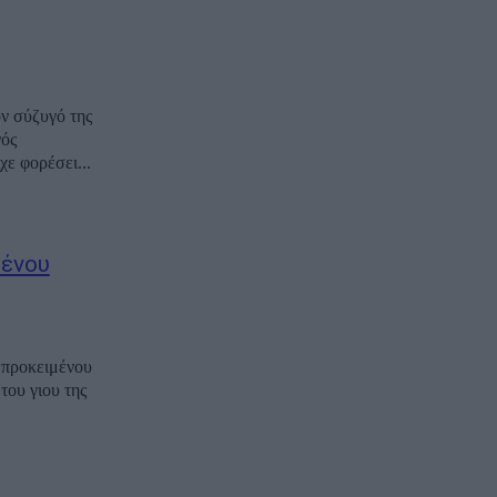
ν σύζυγό της
νός
άλ είχε φορέσει...
μένου
 προκειμένου
του γιου της