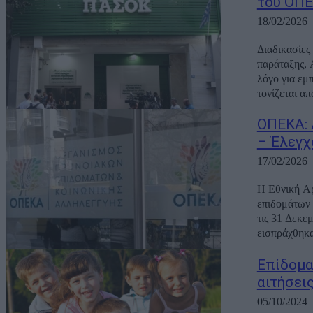
του ΟΠΕ
18/02/2026
Διαδικασίες
παράταξης,
λόγο για εμ
τονίζεται από
ΟΠΕΚΑ: 
– Έλεγχ
17/02/2026
Η Εθνική Α
επιδομάτων 
τις 31 Δεκε
εισπράχθηκα
Επίδομα
αιτήσεις
05/10/2024