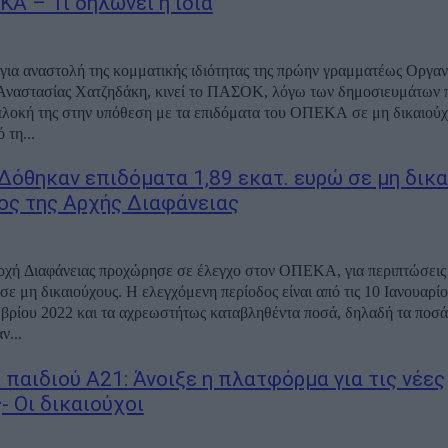
ΚΑ – Τι δηλώνει η ίδια
 για αναστολή της κομματικής ιδιότητας της πρώην γραμματέως Οργαν
 Αναστασίας Χατζηδάκη, κινεί το ΠΑΣΟΚ, λόγω των δημοσιευμάτων 
πλοκή της στην υπόθεση με τα επιδόματα του ΟΠΕΚΑ σε μη δικαιού
 τη...
Δόθηκαν επιδόματα 1,89 εκατ. ευρώ σε μη δικ
ος της Αρχής Διαφάνειας
ρχή Διαφάνειας προχώρησε σε έλεγχο στον ΟΠΕΚΑ, για περιπτώσεις
σε μη δικαιούχους. Η ελεγχόμενη περίοδος είναι από τις 10 Ιανουαρί
μβρίου 2022 και τα αχρεωστήτως καταβληθέντα ποσά, δηλαδή τα ποσά
ν...
 παιδιού Α21: Άνοιξε η πλατφόρμα για τις νέες
- Οι δικαιούχοι