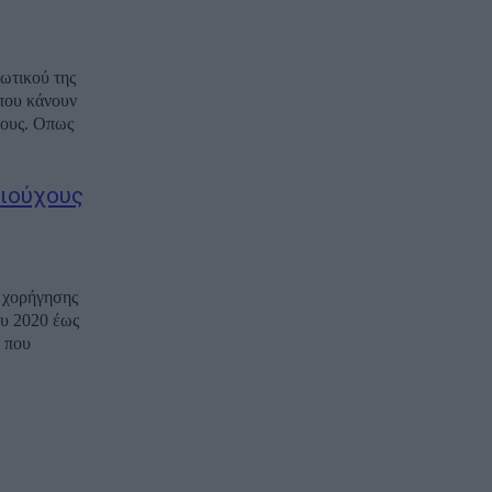
ωτικού της
που κάνουν
χους. Οπως
αιούχους
 χορήγησης
ου 2020 έως
 που