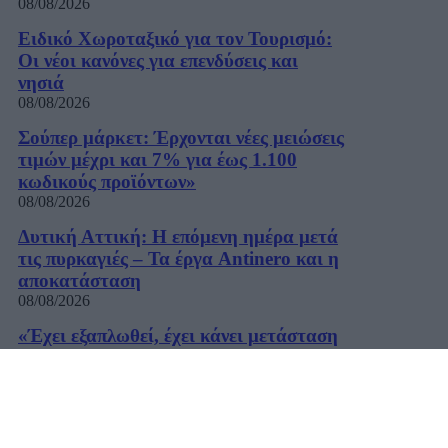
08/08/2026
Ειδικό Χωροταξικό για τον Τουρισμό:
Οι νέοι κανόνες για επενδύσεις και
νησιά
08/08/2026
Σούπερ μάρκετ: Έρχονται νέες μειώσεις
τιμών μέχρι και 7% για έως 1.100
κωδικούς προϊόντων»
08/08/2026
Δυτική Αττική: Η επόμενη ημέρα μετά
τις πυρκαγιές – Τα έργα Antinero και η
αποκατάσταση
08/08/2026
«Έχει εξαπλωθεί, έχει κάνει μετάσταση
στα οστά» – Τι λέει ο γιος του Μπάιντεν
για τον καρκίνο του πατέρα του
08/08/2026
Ποιοι γιορτάζουν σήμερα, 8 Αυγούστου