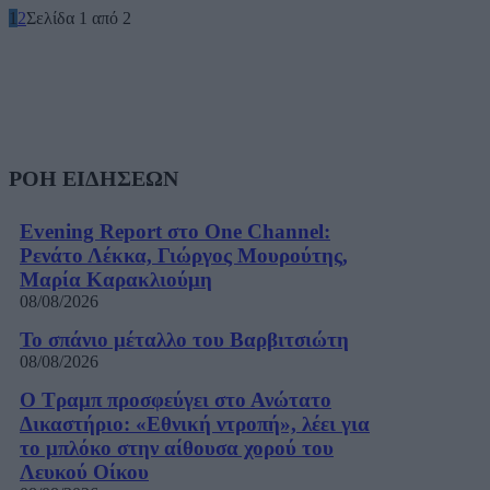
1
2
Σελίδα 1 από 2
ΡΟΗ ΕΙΔΗΣΕΩΝ
Evening Report στο One Channel:
Ρενάτο Λέκκα, Γιώργος Μουρούτης,
Μαρία Καρακλιούμη
08/08/2026
Το σπάνιο μέταλλο του Βαρβιτσιώτη
08/08/2026
Ο Τραμπ προσφεύγει στο Ανώτατο
Δικαστήριο: «Εθνική ντροπή», λέει για
το μπλόκο στην αίθουσα χορού του
Λευκού Οίκου