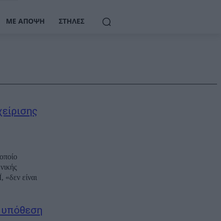
ΜΕ ΆΠΟΨΗ
ΣΤΉΛΕΣ
χείρισης
οποίο
νικής
 «δεν είναι
ν υπόθεση