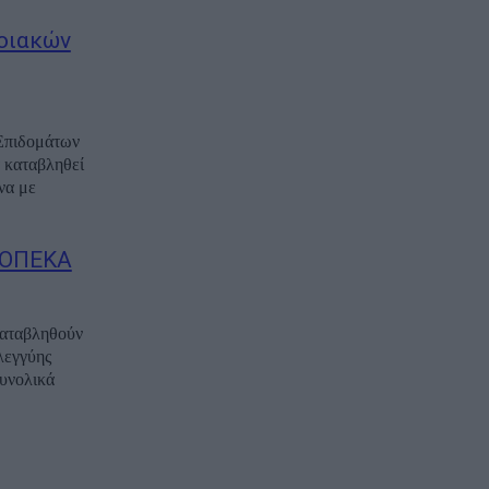
νοιακών
 Επιδομάτων
 καταβληθεί
να με
ν ΟΠΕΚΑ
 καταβληθούν
λεγγύης