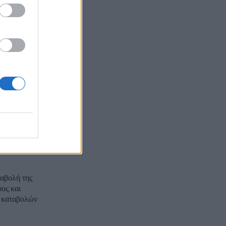
Την καταβολή
ν για τον
λαμβάνουν
ταβολή της
υς και
ν καταβολών