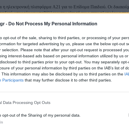
αι η ηλεκτρονική πλατφόρμα Α21 για το Επίδομα Παιδιού. Οι δικαιούχ
παιδιού μπορούν να υποβάλλουν την αίτησή τους στην πλατφόρμα τη
r ή μέσω του διαδικτυακού τόπου www.opeka.gr με την χρήση των 
gr -
Do Not Process My Personal Information
σβασης στο...
Πότε ξεκινά το παιδικό κατασκηνωτικό πρόγρ
to opt-out of the sale, sharing to third parties, or processing of your per
formation for targeted advertising by us, please use the below opt-out s
χοι
r selection. Please note that after your opt-out request is processed y
eing interest-based ads based on personal information utilized by us or
disclosed to third parties prior to your opt-out. You may separately opt-
Πέμπτη, 22 Ιουνίου 2023, σε όλη τη χώρα το παιδικό κατασκηνωτικό
losure of your personal information by third parties on the IAB’s list of
ΕΚΑ όπως ανακοίνωσε ο Οργανισμός Προνοιακών Επιδομάτων και
. This information may also be disclosed by us to third parties on the
IA
 (ΟΠΕΚΑ). Το πρόγραμμα αφορά την επί 16 ημέρες (15 διανυκτερεύ
Participants
that may further disclose it to other third parties.
.500 παιδιών, δικαιούχων ΛΑΕ,...
ναπηρικά επιδόματα που αυξάνονται κατά 8%
l Data Processing Opt Outs
 είναι τα αναπηρικά επιδόματα που θα αυξηθούν κατά 8%, μετά την εξ
o opt-out of the Sharing of my personal data.
ού, Κυριάκου Μητσοτάκη. Μιλώντας από το βήμα της εκδήλωσης το
In
, με θέμα «Ελληνική Οικονομία: Ανθεκτικότητα, Πρόοδος, Προοπτι