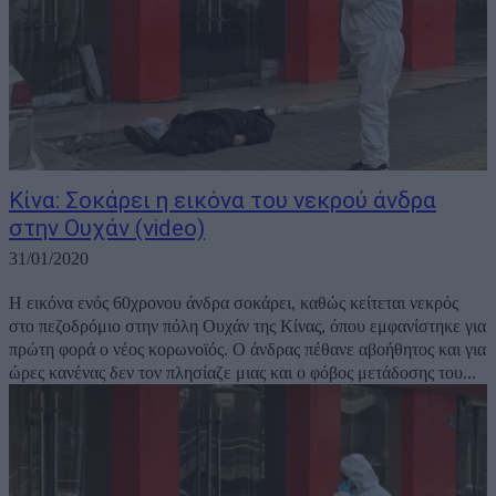
Κίνα: Σοκάρει η εικόνα του νεκρού άνδρα
στην Ουχάν (video)
31/01/2020
Η εικόνα ενός 60χρονου άνδρα σοκάρει, καθώς κείτεται νεκρός
στο πεζοδρόμιο στην πόλη Ουχάν της Κίνας, όπου εμφανίστηκε για
πρώτη φορά ο νέος κορωνοϊός. Ο άνδρας πέθανε αβοήθητος και για
ώρες κανένας δεν τον πλησίαζε μιας και ο φόβος μετάδοσης του...