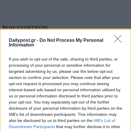
ΡΟΗ ΕΙΔΗΣΕΩΝ
Dailypost.gr -
Do Not Process My Personal
ΗΠΑ: Επιτροπή της Γερουσίας προτείνει άσκηση
Information
διώξεων σε βάρος του πρώην συμβούλου για την Co
Άντονι Φάουτσι
If you wish to opt-out of the sale, sharing to third parties, or
06/08/2026
processing of your personal or sensitive information for
ΕΛΑΣ: «Βιομηχανία κοροϊδίας από τον Μητσοτάκ
targeted advertising by us, please use the below opt-out
7 χρόνια μετά, ξαναπαρουσιάζει τις ίδιες ανεκπλήρ
section to confirm your selection. Please note that after your
υποσχέσεις»
opt-out request is processed you may continue seeing
06/08/2026
interest-based ads based on personal information utilized by
us or personal information disclosed to third parties prior to
Τραμπ: «Ήμασταν έτοιμοι για τη μεγαλύτερη επίθ
your opt-out. You may separately opt-out of the further
από τον Β’ Παγκόσμιο Πόλεμο – Το Ιράν μας
disclosure of your personal information by third parties on the
παρακάλεσε για συνομιλίες»
IAB’s list of downstream participants. This information may
06/08/2026
also be disclosed by us to third parties on the
IAB’s List of
Downstream Participants
that may further disclose it to other
«Πυρά» κατά των ΜΜΕ από την «Ελπίδα για τη