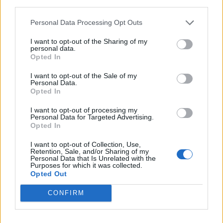
third parties.
Δημοκρατία»: «Όλοι όμως ασχολούνται με την Μα
Καρυστιανού»
Personal Data Processing Opt Outs
06/08/2026
I want to opt-out of the Sharing of my
Ινστιτούτο Ν.Πουλαντζάς: Αλλαγές μετά την
personal data.
παραίτηση Ρεπούση από τον ΣΥΡΙΖΑ- Νέος πρόεδρ
Opted In
ο Χριστόφορος Βερναρδάκης, διευθυντής ο
I want to opt-out of the Sale of my
Παναγιώτης Κορμάς
Personal Data.
06/08/2026
Opted In
Χατζηδάκης: «Στον κάλαθο των αχρήστων οι
I want to opt-out of processing my
αμφισβητήσεις για το καλώδιο της ηλεκτρικής
Personal Data for Targeted Advertising.
Opted In
διασύνδεσης Ελλάδας-Κύπρου»
06/08/2026
I want to opt-out of Collection, Use,
Retention, Sale, and/or Sharing of my
Μητσοτάκης: «Στρατηγική προτεραιότητα η
Personal Data that Is Unrelated with the
βιομηχανία – Στόχος ένα νέο αναπτυξιακό άλμα»
Purposes for which it was collected.
Opted Out
06/08/2026
«Δεν ήθελα να γίνει σαν τον Μπάιντεν»: Η στιγμή π
CONFIRM
Τραμπ έτρεξε πίσω από μικρό αγόρι σε σκηνή στο 
Βέγκας (Video)