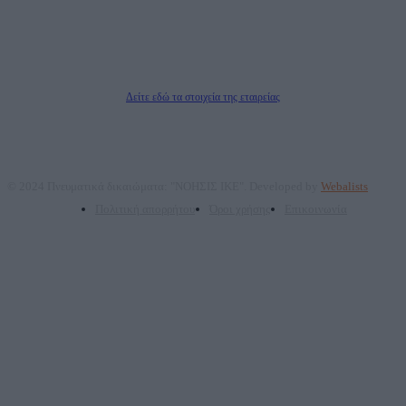
Νόμιμος Εκπρόσωπος: Ζαχαρός Σταμάτης
Μέτοχοι: Ζαχαρός Σταμάτης, Κουβαράς Γεώργιος, ΥΠΗΡΕΣΙΕΣ ΠΡΟΗΓΜΕΝΗΣ
ΤΕΧΝΟΛΟΓΙΑΣ ΠΑΡΑΓΩΓΗΣ ΟΠΤΙΚΟΑΚΟΥΣΤΙΚΩΝ ΜΕΣΩΝ ΜΕΛΕΤΩΝ ΚΑΙ
ΠΑΡΟΧΗΣ ΥΠΗΡΕΣΙΩΝ PLD PLUS ΑΝΩΝ ΕΤΑΙΡΙΑ
Δικαιούχος του ονόματος τομέα (dailypost.gr): ΝΟΗΣΙΣ ΙΚΕ
Διευθυντής/Διαχειριστής: Ζαχαρός Σταμάτης
Διευθυντής Σύνταξης: Ρενάτο Λέκκα
Δείτε εδώ τα στοιχεία της εταιρείας
© 2024 Πνευματικά δικαιώματα: "ΝΟΗΣΙΣ ΙΚΕ". Developed by
Webalists
Πολιτική απορρήτου
Όροι χρήσης
Επικοινωνία