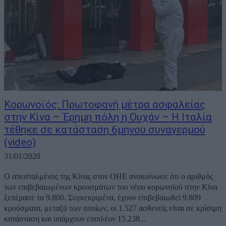
Kορωνοϊός: Πρωτοφανή μέτρα ασφαλείας
στην Κίνα – Έρημη πόλη η Ουχάν – Η Ιταλία
τέθηκε σε κατάσταση 6μηνου συναγερμού
(video)
31/01/2020
Ο απεσταλμένος της Κίνας στον ΟΗΕ ανακοίνωσε ότι ο αριθμός
των επιβεβαιωμένων κρουσμάτων του νέου κορωνοϊού στην Κίνα
ξεπέρασε τα 9.800. Συγκεκριμένα, έχουν επιβεβαιωθεί 9.809
κρούσματα, μεταξύ των οποίων, οι 1.527 ασθενείς είναι σε κρίσιμη
κατάσταση και υπάρχουν επιπλέον 15.238...