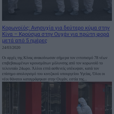
Κορωνοϊός: Ανησυχία για δεύτερο κύμα στην
Κίνα – Κρούσμα στην Ουχάν για πρώτη φορά
μετά από 5 ημέρες
24/03/2020
Οι αρχές της Κίνας ανακοίνωσαν σήμερα τον εντοπισμό 78 νέων
επιβεβαιωμένων κρουσμάτων μόλυνσης από τον κορωνοϊό το
τελευταίο 24ωρο. Άλλοι επτά ασθενείς υπέκυψαν, κατά τον
επίσημο απολογισμό του κινεζικού υπουργείου Υγείας. Όλοι οι
νέοι θάνατοι καταγράφηκαν στην Ουχάν, εστία της...