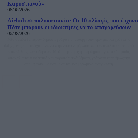
Καρυστιανού»
06/08/2026
Airbnb σε πολυκατοικία: Οι 10 αλλαγές που έρχοντ
Πότε μπορούν οι ιδιοκτήτες να το απαγορεύσουν
06/08/2026
Μία ομάδα έμπειρων δημοσιογράφων δημιούργησαν πριν μερικά χρόνια το
dailypost.gr, με στόχο την αντικειμενική ενημέρωση και την ανάλυση πίσω από
τους τίτλους των ειδήσεων. Μαζί με μια μαχητική δημοσιογραφική ομάδα,
αποκαλύπτουν πολιτικά και παραπολιτικά θέματα, γράφουν επωνύμως την
άποψη τους, με γνώμονα τον ενημερωμένο αναγνώστη.
DAILYPOST.GR – ΤΑΥΤΌΤΗΤΑ
Ιδιοκτήτρια εταιρεία: «ΝΟΗΣΙΣ ΙΚΕ»
Έδρα: Δήμος Αμαρουσίου Αττικής, Αγ. Αθανασίου αρ. 21, Τ.Κ. 15125
ΑΦΜ: 801093076, Δ.Ο.Υ.: ΚΕΦΟΔΕ ΑΤΤΙΚΗΣ, E-mail: press@dailypost.gr, Τηλ.
επικοινωνίας: 2108066997