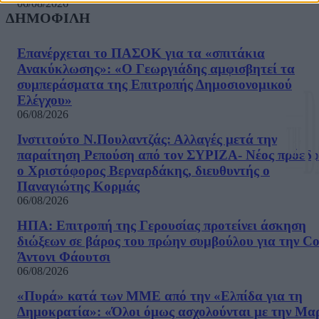
06/08/2026
ΔΗΜΟΦΙΛΗ
Επανέρχεται το ΠΑΣΟΚ για τα «σπιτάκια
Ανακύκλωσης»: «Ο Γεωργιάδης αμφισβητεί τα
συμπεράσματα της Επιτροπής Δημοσιονομικού
Ελέγχου»
06/08/2026
Ινστιτούτο Ν.Πουλαντζάς: Αλλαγές μετά την
παραίτηση Ρεπούση από τον ΣΥΡΙΖΑ- Νέος πρόεδρ
ο Χριστόφορος Βερναρδάκης, διευθυντής ο
Παναγιώτης Κορμάς
06/08/2026
ΗΠΑ: Επιτροπή της Γερουσίας προτείνει άσκηση
διώξεων σε βάρος του πρώην συμβούλου για την Co
Άντονι Φάουτσι
06/08/2026
«Πυρά» κατά των ΜΜΕ από την «Ελπίδα για τη
Δημοκρατία»: «Όλοι όμως ασχολούνται με την Μα