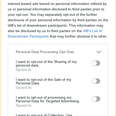
interest-based ads based on personal information utilized by
us or personal information disclosed to third parties prior to
your opt-out. You may separately opt-out of the further
disclosure of your personal information by third parties on the
IAB’s list of downstream participants. This information may
also be disclosed by us to third parties on the
IAB’s List of
Downstream Participants
that may further disclose it to other
Το ΚΚΕ κρέμασε πανό για την Παλαιστίνη
third parties.
στην Ακρόπολη: «Να σταματήσει η
γενοκτονία» (video)
Personal Data Processing Opt Outs
19/09/2025
I want to opt-out of the Sharing of my
personal data.
Πανό υπέρ της Παλαιστίνης ανήρτησαν μέλη του ΚΚΕ, στην
Opted In
Ακρόπολη, νωρίς το πρωί της Παρασκευής. Τα πανό, τα οποία
αναρτήθηκαν στον βράχο της Ακρόπολης, προς την πλευρά της
I want to opt-out of the Sale of my
Personal Data.
Διονυσίου Αρεοπαγίτου, ήταν γραμμένα στα ελληνικά και στα
Opted In
αγγλικά και ανέφεραν: «Να...
I want to opt-out of processing my
Personal Data for Targeted Advertising.
1
2
3
...
21
Σελίδα 1 από 21
Opted In
I want to opt-out of Collection, Use,