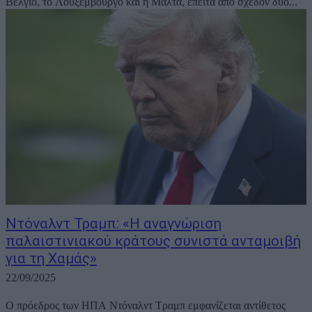
Βέλγιο, το Λουξεμβούργο και η Μάλτα, έπειτα από σχεδόν δύο...
Ντόναλντ Τραμπ: «Η αναγνώριση
παλαιστινιακού κράτους συνιστά ανταμοιβή
για τη Χαμάς»
22/09/2025
Ο πρόεδρος των ΗΠΑ Ντόναλντ Τραμπ εμφανίζεται αντίθετος