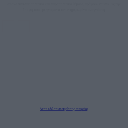
αποκαλύπτουν πολιτικά και παραπολιτικά θέματα, γράφουν επωνύμως την
άποψη τους, με γνώμονα τον ενημερωμένο αναγνώστη.
DAILYPOST.GR – ΤΑΥΤΌΤΗΤΑ
Ιδιοκτήτρια εταιρεία: «ΝΟΗΣΙΣ ΙΚΕ»
Έδρα: Δήμος Αμαρουσίου Αττικής, Αγ. Αθανασίου αρ. 21, Τ.Κ. 15125
ΑΦΜ: 801093076, Δ.Ο.Υ.: ΚΕΦΟΔΕ ΑΤΤΙΚΗΣ, E-mail: press@dailypost.gr, Τηλ.
επικοινωνίας: 2108066997
Νόμιμος Εκπρόσωπος: Ζαχαρός Σταμάτης
Μέτοχοι: Ζαχαρός Σταμάτης, Κουβαράς Γεώργιος, ΥΠΗΡΕΣΙΕΣ ΠΡΟΗΓΜΕΝΗΣ
ΤΕΧΝΟΛΟΓΙΑΣ ΠΑΡΑΓΩΓΗΣ ΟΠΤΙΚΟΑΚΟΥΣΤΙΚΩΝ ΜΕΣΩΝ ΜΕΛΕΤΩΝ ΚΑΙ
ΠΑΡΟΧΗΣ ΥΠΗΡΕΣΙΩΝ PLD PLUS ΑΝΩΝ ΕΤΑΙΡΙΑ
Δικαιούχος του ονόματος τομέα (dailypost.gr): ΝΟΗΣΙΣ ΙΚΕ
Διευθυντής/Διαχειριστής: Ζαχαρός Σταμάτης
Διευθυντής Σύνταξης: Ρενάτο Λέκκα
Δείτε εδώ τα στοιχεία της εταιρείας