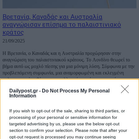
Βρετανία, Καναδάς και Αυστραλία
αναγνώρισαν επίσημα το παλαιστινιακό
κράτος
21/09/2025
Η Βρετανία, ο Καναδάς και η Αυστραλία προχώρησαν στην
αναγνώριση του παλαιστινιακού κράτους. Το Λονδίνο θεωρεί το
βήμα αυτό ως μοχλό πίεσης για μια μόνιμη λύση. Σύμφωνα με την
προβλεπόμενη συμφωνία, μια αναμορφωμένη και εκλεγμένη
παλαιστινιακή κυβέρνηση, απαλλαγμένη από την επιρροή
της Χαμάς, θα λειτουργεί παράλληλα με το Ισραήλ. Today, to...
Dailypost.gr -
Do Not Process My Personal
Information
If you wish to opt-out of the sale, sharing to third parties, or
processing of your personal or sensitive information for
targeted advertising by us, please use the below opt-out
section to confirm your selection. Please note that after your
opt-out request is processed you may continue seeing