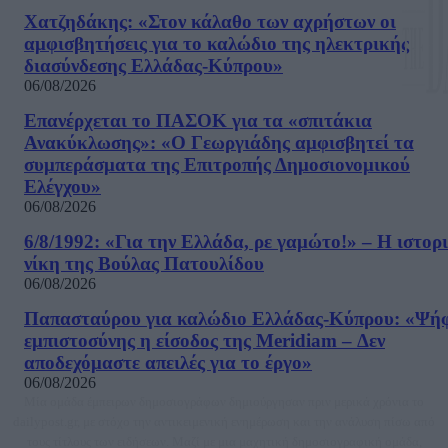
Χατζηδάκης: «Στον κάλαθο των αχρήστων οι
αμφισβητήσεις για το καλώδιο της ηλεκτρικής
διασύνδεσης Ελλάδας-Κύπρου»
06/08/2026
Επανέρχεται το ΠΑΣΟΚ για τα «σπιτάκια
Ανακύκλωσης»: «Ο Γεωργιάδης αμφισβητεί τα
συμπεράσματα της Επιτροπής Δημοσιονομικού
Ελέγχου»
06/08/2026
6/8/1992: «Για την Ελλάδα, ρε γαμώτο!» – Η ιστορ
νίκη της Βούλας Πατουλίδου
06/08/2026
Παπασταύρου για καλώδιο Ελλάδας-Κύπρου: «Ψή
εμπιστοσύνης η είσοδος της Meridiam – Δεν
αποδεχόμαστε απειλές για το έργο»
06/08/2026
Μία ομάδα έμπειρων δημοσιογράφων δημιούργησαν πριν μερικά χρόνια το
dailypost.gr, με στόχο την αντικειμενική ενημέρωση και την ανάλυση πίσω από
τους τίτλους των ειδήσεων. Μαζί με μια μαχητική δημοσιογραφική ομάδα,