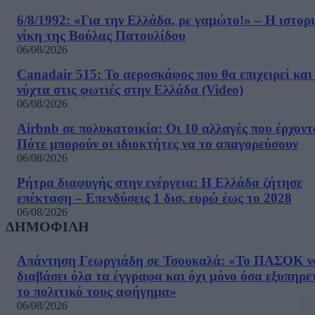
6/8/1992: «Για την Ελλάδα, ρε γαμώτο!» – Η ιστορ
νίκη της Βούλας Πατουλίδου
06/08/2026
Canadair 515: Το αεροσκάφος που θα επιχειρεί και
νύχτα στις φωτιές στην Ελλάδα (Video)
06/08/2026
Airbnb σε πολυκατοικία: Οι 10 αλλαγές που έρχοντ
Πότε μπορούν οι ιδιοκτήτες να το απαγορεύσουν
06/08/2026
Ρήτρα διαφυγής στην ενέργεια: Η Ελλάδα ζήτησε
επέκταση – Επενδύσεις 1 δισ. ευρώ έως το 2028
06/08/2026
ΔΗΜΟΦΙΛΗ
Απάντηση Γεωργιάδη σε Τσουκαλά: «Το ΠΑΣΟΚ ν
διαβάσει όλα τα έγγραφα και όχι μόνο όσα εξυπηρε
το πολιτικό τους αφήγημα»
06/08/2026