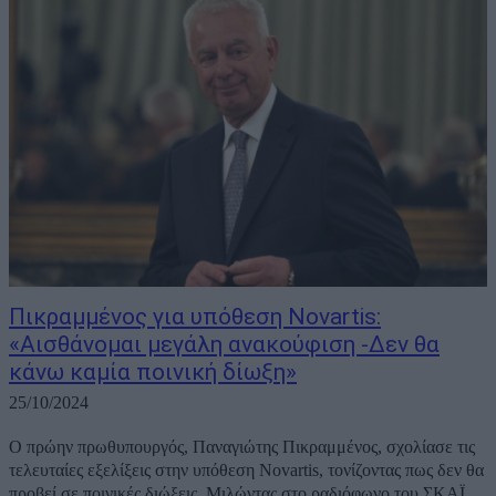
Πικραμμένος για υπόθεση Novartis:
«Αισθάνομαι μεγάλη ανακούφιση -Δεν θα
κάνω καμία ποινική δίωξη»
25/10/2024
Ο πρώην πρωθυπουργός, Παναγιώτης Πικραμμένος, σχολίασε τις
τελευταίες εξελίξεις στην υπόθεση Novartis, τονίζοντας πως δεν θα
προβεί σε ποινικές διώξεις. Μιλώντας στο ραδιόφωνο του ΣΚΑΪ