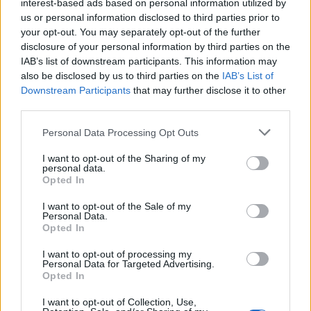
interest-based ads based on personal information utilized by
us or personal information disclosed to third parties prior to
your opt-out. You may separately opt-out of the further
disclosure of your personal information by third parties on the
IAB’s list of downstream participants. This information may
also be disclosed by us to third parties on the
IAB’s List of
Downstream Participants
that may further disclose it to other
third parties.
Personal Data Processing Opt Outs
Σαμαράς για υπόθεση Novartis: «Χαίρομαι
I want to opt-out of the Sharing of my
personal data.
ιδιαίτερα για αυτήν την εξέλιξη – ‘Ερχεται η
Opted In
ώρα της αλήθειας»
I want to opt-out of the Sale of my
24/10/2024
Personal Data.
Opted In
Την ικανοποίησή του για την άρση του καθεστώτος προστασίας των
δύο προστατευόμενων μαρτύρων στην υπόθεση της Νovartis
I want to opt-out of processing my
Personal Data for Targeted Advertising.
εξέφρασε ο Αντώνης Σαμαράς. Στη δήλωσή του, ο Αντώνης
Opted In
Σαμαράς ανέφερε: «Η απόφαση της Δικαιοσύνης είναι ιδιαίτερα
σημαντική. Διότι ανοίγει πλέον διάπλατα ο δρόμος...
I want to opt-out of Collection, Use,