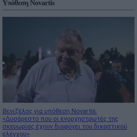
Υπόθεση Novartis
Βενιζέλος για υπόθεση Novartis:
«Δυσάρεστο που οι ενορχηστρωτές της
σκευωρίας έχουν διαφύγει του δικαστικού
ελέγχου»