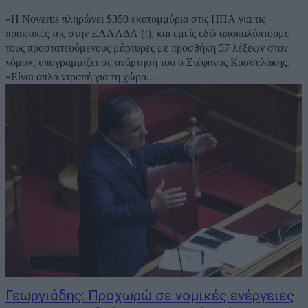
«Η Novartis πληρώνει $350 εκατομμύρια στις ΗΠΑ για τις
πρακτικές της στην ΕΛΛΑΔΑ (!), και εμείς εδώ αποκαλύπτουμε
τους προστατευόμενους μάρτυρες με προσθήκη 57 λέξεων στον
νόμο», υπογραμμίζει σε ανάρτησή του ο Στέφανος Κασσελάκης.
«Είναι απλά ντροπή για τη χώρα...
Γεωργιάδης: Προχωρώ σε νομικές ενέργειες