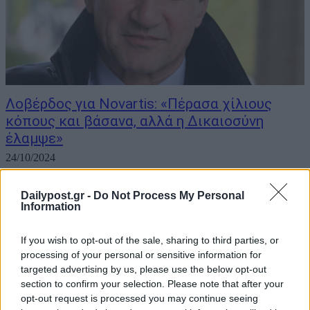
Λοβέρδος για Novartis: «Πέρασα χίλιους
κόπους και βάσανα, αλλά η Δικαιοσύνη
έλαμψε»
24/10/2024
Ο Ανδρέας Λοβέρδος με ανάρτησή του στα social media, σχολιάζει
Dailypost.gr -
Do Not Process My Personal
την απόφαση της δικαιοσύνης να άρει την προστασία στους
Information
εναπομείναντες προστατευόμενους μάρτυρες της υπόθεσης
Novartis. Η άρση προστασίας αφορά τους «Αικατερίνη Κελέση»
If you wish to opt-out of the sale, sharing to third parties, or
και «Μάξιμος Σαράφης» και ο Ανδρέας Λοβέρδος, ένας...
processing of your personal or sensitive information for
targeted advertising by us, please use the below opt-out
section to confirm your selection. Please note that after your
opt-out request is processed you may continue seeing