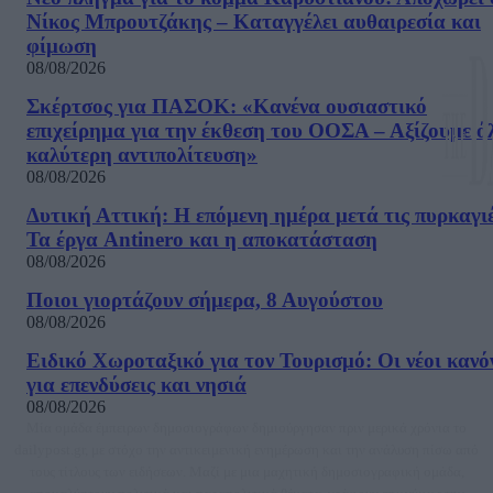
Νίκος Μπρουτζάκης – Καταγγέλει αυθαιρεσία και
φίμωση
08/08/2026
Σκέρτσος για ΠΑΣΟΚ: «Κανένα ουσιαστικό
επιχείρημα για την έκθεση του ΟΟΣΑ – Αξίζουμε ό
καλύτερη αντιπολίτευση»
08/08/2026
Δυτική Αττική: Η επόμενη ημέρα μετά τις πυρκαγιέ
Τα έργα Antinero και η αποκατάσταση
08/08/2026
Ποιοι γιορτάζουν σήμερα, 8 Αυγούστου
08/08/2026
Ειδικό Χωροταξικό για τον Τουρισμό: Οι νέοι κανό
για επενδύσεις και νησιά
08/08/2026
Μία ομάδα έμπειρων δημοσιογράφων δημιούργησαν πριν μερικά χρόνια το
dailypost.gr, με στόχο την αντικειμενική ενημέρωση και την ανάλυση πίσω από
τους τίτλους των ειδήσεων. Μαζί με μια μαχητική δημοσιογραφική ομάδα,