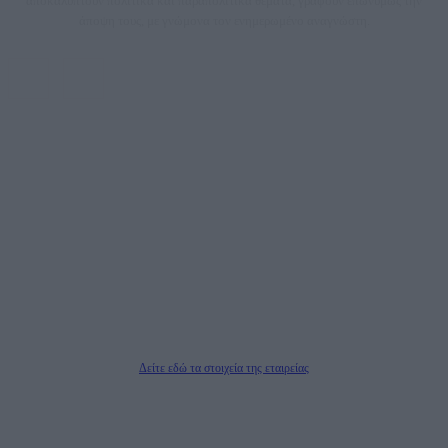
αποκαλύπτουν πολιτικά και παραπολιτικά θέματα, γράφουν επωνύμως την
άποψη τους, με γνώμονα τον ενημερωμένο αναγνώστη.
DAILYPOST.GR – ΤΑΥΤΌΤΗΤΑ
Ιδιοκτήτρια εταιρεία: «ΝΟΗΣΙΣ ΙΚΕ»
Έδρα: Δήμος Αμαρουσίου Αττικής, Αγ. Αθανασίου αρ. 21, Τ.Κ. 15125
ΑΦΜ: 801093076, Δ.Ο.Υ.: ΚΕΦΟΔΕ ΑΤΤΙΚΗΣ, E-mail: press@dailypost.gr, Τηλ.
επικοινωνίας: 2108066997
Νόμιμος Εκπρόσωπος: Ζαχαρός Σταμάτης
Μέτοχοι: Ζαχαρός Σταμάτης, Κουβαράς Γεώργιος, ΥΠΗΡΕΣΙΕΣ ΠΡΟΗΓΜΕΝΗΣ
ΤΕΧΝΟΛΟΓΙΑΣ ΠΑΡΑΓΩΓΗΣ ΟΠΤΙΚΟΑΚΟΥΣΤΙΚΩΝ ΜΕΣΩΝ ΜΕΛΕΤΩΝ ΚΑΙ
ΠΑΡΟΧΗΣ ΥΠΗΡΕΣΙΩΝ PLD PLUS ΑΝΩΝ ΕΤΑΙΡΙΑ
Δικαιούχος του ονόματος τομέα (dailypost.gr): ΝΟΗΣΙΣ ΙΚΕ
Διευθυντής/Διαχειριστής: Ζαχαρός Σταμάτης
Διευθυντής Σύνταξης: Ρενάτο Λέκκα
Δείτε εδώ τα στοιχεία της εταιρείας