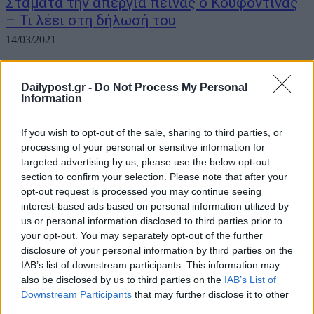
Σταματά την απεργία πείνας ο Κουφοντίνας
– Τι λέει στη δήλωσή του
14/03/2021
Ο Δημήτρης Κουφοντίνας σταματά την απεργία πείνας σύμφωνα με
ανακοίνωση που εξέδωσε το πρωί της Κυριακής επισημαίνοντας
Dailypost.gr -
Do Not Process My Personal
πως «αυτό που γίνεται εκεί έξω είναι πολύ πιο σημαντικό από αυτό
Information
για το οποίο ξεκίνησε. «Μπροστά στη δύναμη αυτών των αγώνων,
δηλώνω...
If you wish to opt-out of the sale, sharing to third parties, or
processing of your personal or sensitive information for
targeted advertising by us, please use the below opt-out
section to confirm your selection. Please note that after your
opt-out request is processed you may continue seeing
interest-based ads based on personal information utilized by
us or personal information disclosed to third parties prior to
your opt-out. You may separately opt-out of the further
disclosure of your personal information by third parties on the
IAB’s list of downstream participants. This information may
also be disclosed by us to third parties on the
IAB’s List of
Downstream Participants
that may further disclose it to other
third parties.