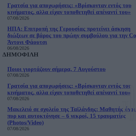
Γρατσία για αποχωρήσεις: «Bρίσκονταν εντός του
κινήματος, αλλα είχαν τοποθετηθεί απέναντί του»
07/08/2026
ΗΠΑ: Επιτροπή της Γερουσίας προτείνει άσκηση
διώξεων σε βάρος του πρώην συμβούλου για την Co
Άντονι Φάουτσι
06/08/2026
ΔΗΜΟΦΙΛΗ
Ποιοι γιορτάζουν σήμερα, 7 Αυγούστου
07/08/2026
Γρατσία για αποχωρήσεις: «Bρίσκονταν εντός του
κινήματος, αλλα είχαν τοποθετηθεί απέναντί του»
07/08/2026
Μακελειό σε σχολείο της Ταϊλάνδης: Μαθητής άνοι
πυρ και αυτοκτόνησε – 6 νεκροί, 15 τραυματίες
(Photos/Video)
07/08/2026