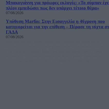
Μπακογιάννη για πρόωρες εκλογές: «Το σύμπαν έχε
πλέον εμπεδώσει πως δεν υπάρχει τέτοιο θέμα»
07/08/2026
Υπόθεση Marfin: Στην Εισαγγελία η 46χρονη που
κατηγορείται για την επίθεση – Πέρασε τη νύχτα σ
ΓΑΔΑ
07/08/2026
Μία ομάδα έμπειρων δημοσιογράφων δημιούργησαν πριν μερικά χρόνια το
dailypost.gr, με στόχο την αντικειμενική ενημέρωση και την ανάλυση πίσω από
τους τίτλους των ειδήσεων. Μαζί με μια μαχητική δημοσιογραφική ομάδα,
αποκαλύπτουν πολιτικά και παραπολιτικά θέματα, γράφουν επωνύμως την
άποψη τους, με γνώμονα τον ενημερωμένο αναγνώστη.
DAILYPOST.GR – ΤΑΥΤΌΤΗΤΑ
Ιδιοκτήτρια εταιρεία: «ΝΟΗΣΙΣ ΙΚΕ»