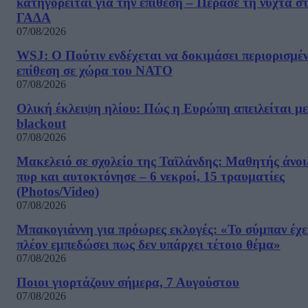
κατηγορείται για την επίθεση – Πέρασε τη νύχτα σ
ΓΑΔΑ
07/08/2026
WSJ: Ο Πούτιν ενδέχεται να δοκιμάσει περιορισμέ
επίθεση σε χώρα του ΝΑΤΟ
07/08/2026
Ολική έκλειψη ηλίου: Πώς η Ευρώπη απειλείται με
blackout
07/08/2026
Μακελειό σε σχολείο της Ταϊλάνδης: Μαθητής άνοι
πυρ και αυτοκτόνησε – 6 νεκροί, 15 τραυματίες
(Photos/Video)
07/08/2026
Μπακογιάννη για πρόωρες εκλογές: «Το σύμπαν έχε
πλέον εμπεδώσει πως δεν υπάρχει τέτοιο θέμα»
07/08/2026
Ποιοι γιορτάζουν σήμερα, 7 Αυγούστου
07/08/2026