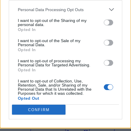
Personal Data Processing Opt Outs
Ανακοίνωση γιατρών Κουφοντίνα: «Πολύ
I want to opt-out of the Sharing of my
κρίσιμη η κατάσταση του»
personal data.
Opted In
13/03/2021
I want to opt-out of the Sale of my
Οι γιατροί του Δημήτρη Κουφοντίνα χαρακτηρίζουν οριακή την
Personal Data.
κατάσταση της υγείας του, με ανακοίνωση που εξέδωσαν το πρωί
Opted In
του Σαββάτου, όπου αναλύουν τις διαταραχές που αντιμετωπίζει. H
ανακοίνωση των γιατρών «O απεργός πείνας Δημήτρης
I want to opt-out of processing my
Personal Data for Targeted Advertising.
Κουφοντίνας διανύει σήμερα την 65η ημέρα απεργίας πείνας. Η...
Opted In
1
2
3
...
12
Σελίδα 1 από 12
I want to opt-out of Collection, Use,
Retention, Sale, and/or Sharing of my
Personal Data that Is Unrelated with the
Purposes for which it was collected.
Opted Out
CONFIRM
ΡΟΗ ΕΙΔΗΣΕΩΝ
Υπόθεση Marfin: Στην Εισαγγελία η 46χρονη που