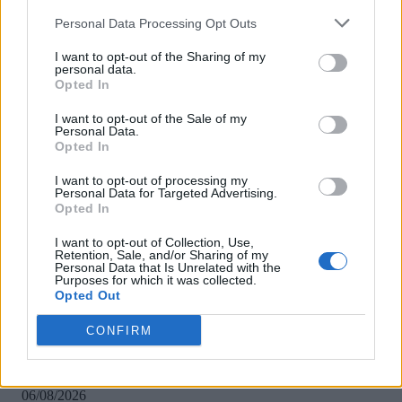
1
2
Σελίδα 1 από 2
Personal Data Processing Opt Outs
I want to opt-out of the Sharing of my
personal data.
Opted In
ΡΟΗ ΕΙΔΗΣΕΩΝ
I want to opt-out of the Sale of my
Personal Data.
Opted In
ΗΠΑ: Επιτροπή της Γερουσίας προτείνει άσκηση
διώξεων σε βάρος του πρώην συμβούλου για την Co
I want to opt-out of processing my
Personal Data for Targeted Advertising.
Άντονι Φάουτσι
Opted In
06/08/2026
I want to opt-out of Collection, Use,
ΕΛΑΣ: «Βιομηχανία κοροϊδίας από τον Μητσοτάκ
Retention, Sale, and/or Sharing of my
7 χρόνια μετά, ξαναπαρουσιάζει τις ίδιες ανεκπλήρ
Personal Data that Is Unrelated with the
Purposes for which it was collected.
υποσχέσεις»
Opted Out
06/08/2026
CONFIRM
Τραμπ: «Ήμασταν έτοιμοι για τη μεγαλύτερη επίθ
από τον Β’ Παγκόσμιο Πόλεμο – Το Ιράν μας
παρακάλεσε για συνομιλίες»
06/08/2026