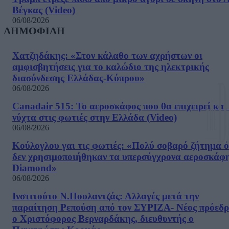
Βέγκας (Video)
06/08/2026
ΔΗΜΟΦΙΛΗ
Χατζηδάκης: «Στον κάλαθο των αχρήστων οι
αμφισβητήσεις για το καλώδιο της ηλεκτρικής
διασύνδεσης Ελλάδας-Κύπρου»
06/08/2026
Canadair 515: Το αεροσκάφος που θα επιχειρεί και
νύχτα στις φωτιές στην Ελλάδα (Video)
06/08/2026
Κούλογλου γαι τις φωτιές: «Πολύ σοβαρό ζήτημα ό
δεν χρησιμοποιήθηκαν τα υπερσύγχρονα αεροσκάφ
Diamond»
06/08/2026
Ινστιτούτο Ν.Πουλαντζάς: Αλλαγές μετά την
παραίτηση Ρεπούση από τον ΣΥΡΙΖΑ- Νέος πρόεδρ
ο Χριστόφορος Βερναρδάκης, διευθυντής ο