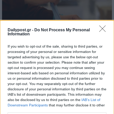
Dailypost.gr -
Do Not Process My Personal
Information
If you wish to opt-out of the sale, sharing to third parties, or
processing of your personal or sensitive information for
targeted advertising by us, please use the below opt-out
section to confirm your selection. Please note that after your
opt-out request is processed you may continue seeing
Τι θα αλλάξει τη βραδιά των εκλογών
interest-based ads based on personal information utilized by
16/02/2023
us or personal information disclosed to third parties prior to
your opt-out. You may separately opt-out of the further
Αλλάζουν όλα στη βραδιά των εκλογών, καθώς ψηφιοποιείται
disclosure of your personal information by third parties on the
πλήρως η μετάδοση των αποτελεσμάτων και άρα θα έχουμε πολύ
IAB’s list of downstream participants. This information may
νωρίτερα αποτελέσματα για τα κόμματα και τους σταυρούς.
also be disclosed by us to third parties on the
IAB’s List of
Ειδικότερα, όπως αναφέρει το Star, το Υπουργείο Ψηφιακής
Downstream Participants
that may further disclose it to other
Διακυβέρνησης ετοιμάζει εκπλήξεις για τη βραδιά των...
third parties.