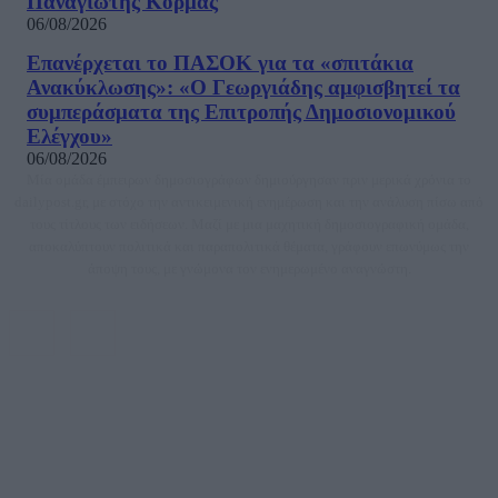
Παναγιώτης Κορμάς
06/08/2026
Επανέρχεται το ΠΑΣΟΚ για τα «σπιτάκια
Ανακύκλωσης»: «Ο Γεωργιάδης αμφισβητεί τα
συμπεράσματα της Επιτροπής Δημοσιονομικού
Ελέγχου»
06/08/2026
Μία ομάδα έμπειρων δημοσιογράφων δημιούργησαν πριν μερικά χρόνια το
dailypost.gr, με στόχο την αντικειμενική ενημέρωση και την ανάλυση πίσω από
τους τίτλους των ειδήσεων. Μαζί με μια μαχητική δημοσιογραφική ομάδα,
αποκαλύπτουν πολιτικά και παραπολιτικά θέματα, γράφουν επωνύμως την
άποψη τους, με γνώμονα τον ενημερωμένο αναγνώστη.
DAILYPOST.GR – ΤΑΥΤΌΤΗΤΑ
Ιδιοκτήτρια εταιρεία: «ΝΟΗΣΙΣ ΙΚΕ»
Έδρα: Δήμος Αμαρουσίου Αττικής, Αγ. Αθανασίου αρ. 21, Τ.Κ. 15125