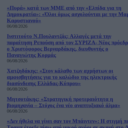
«Πυρά» κατά των ΜΜΕ από την «Ελπίδα για τη
Δημοκρατία»: «Όλοι όμως ασχολούνται με την Μα
Καρυστιανού»
06/08/2026
Ινστιτούτο Ν.Πουλαντζάς: Αλλαγές μετά την
παραίτηση Ρεπούση από τον ΣΥΡΙΖΑ- Νέος πρόεδρ
ο Χριστόφορος Βερναρδάκης, διευθυντής ο
Παναγιώτης Κορμάς
06/08/2026
Χατζηδάκης: «Στον κάλαθο των αχρήστων οι
αμφισβητήσεις για το καλώδιο της ηλεκτρικής
διασύνδεσης Ελλάδας-Κύπρου»
06/08/2026
Μητσοτάκης: «Στρατηγική προτεραιότητα η
βιομηχανία – Στόχος ένα νέο αναπτυξιακό άλμα»
06/08/2026
«Δεν ήθελα να γίνει σαν τον Μπάιντεν»: Η στιγμή π
Τραμπ έτρεξε πίσω από μικρό αγόρι σε σκηνή στο 