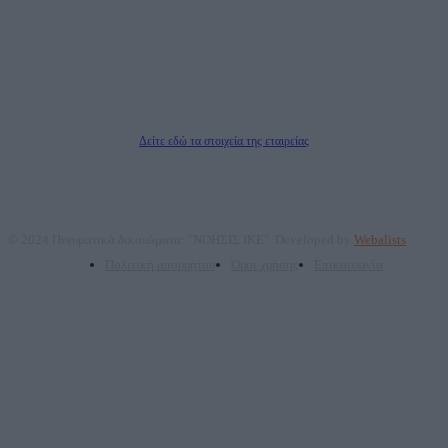
ΑΦΜ: 801093076, Δ.Ο.Υ.: ΚΕΦΟΔΕ ΑΤΤΙΚΗΣ, E-mail: press@dailypost.gr, Τηλ.
επικοινωνίας: 2108066997
Νόμιμος Εκπρόσωπος: Ζαχαρός Σταμάτης
Μέτοχοι: Ζαχαρός Σταμάτης, Κουβαράς Γεώργιος, ΥΠΗΡΕΣΙΕΣ ΠΡΟΗΓΜΕΝΗΣ
ΤΕΧΝΟΛΟΓΙΑΣ ΠΑΡΑΓΩΓΗΣ ΟΠΤΙΚΟΑΚΟΥΣΤΙΚΩΝ ΜΕΣΩΝ ΜΕΛΕΤΩΝ ΚΑΙ
ΠΑΡΟΧΗΣ ΥΠΗΡΕΣΙΩΝ PLD PLUS ΑΝΩΝ ΕΤΑΙΡΙΑ
Δικαιούχος του ονόματος τομέα (dailypost.gr): ΝΟΗΣΙΣ ΙΚΕ
Διευθυντής/Διαχειριστής: Ζαχαρός Σταμάτης
Διευθυντής Σύνταξης: Ρενάτο Λέκκα
Δείτε εδώ τα στοιχεία της εταιρείας
© 2024 Πνευματικά δικαιώματα: "ΝΟΗΣΙΣ ΙΚΕ". Developed by
Webalists
Πολιτική απορρήτου
Όροι χρήσης
Επικοινωνία